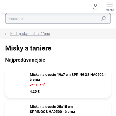
Prejsť na obsah
Hľadať
Kuchynský riad a náčinie
Misky a taniere
Najpredávanejšie
Miska na ovocie 19x7 cm SPRINGOS HA0502 -
čierna
VYPREDANÉ
4,20 €
Miska na ovocie 25x15 cm
SPRINGOS HA0500 - čierna