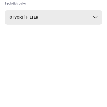
9
položiek celkom
OTVORIŤ FILTER
Výpis produktov
Skladom
Skladom
Skladacie silikónové
Hrnček Gamer Mug s
misky - 3 ks Ruhhy
joysickom 380 ml
20781
Dunmoon 22016