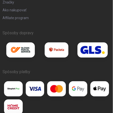
Značky
Ako nakupovať
Affilate program
Spôsoby dopravy
Spôsoby platby