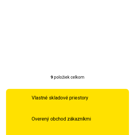
Porcelánová sada
tanierov 18 ks ASIR
710KTP3388
76,80 €
Detail
9
položiek celkom
Ovládacie prvky výpisu
Vlastné skladové priestory
Overený obchod zákazníkmi