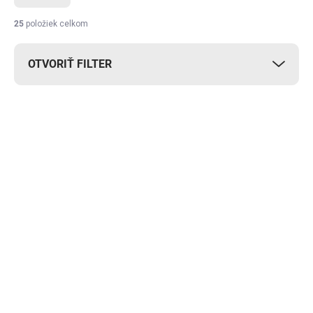
25
položiek celkom
OTVORIŤ FILTER
Výpis produktov
DOPRAVA ZADARMO
DOPRAVA ZADARMO
Skladom
Skladom
Bočná markíza 200 x
Bočná markíza 180 x
300 cm
350 cm
SPRINGOS AW0009 -
SPRINGOS AW0004 -