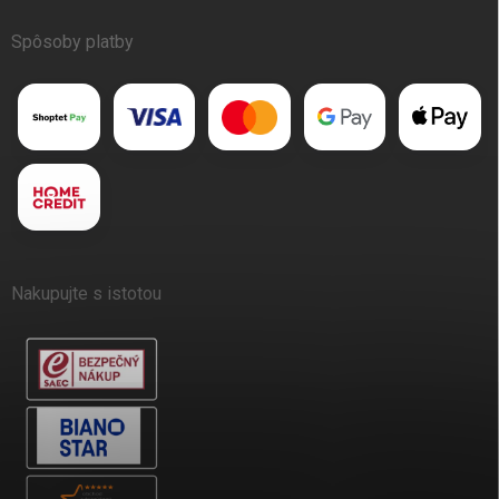
Spôsoby platby
Nakupujte s istotou