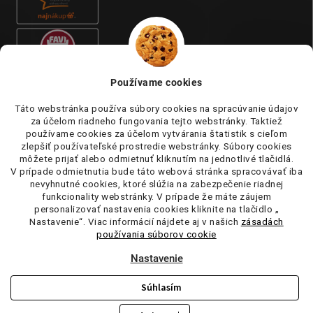
Používame cookies
Táto webstránka používa súbory cookies na spracúvanie údajov
za účelom riadneho fungovania tejto webstránky. Taktiež
používame cookies za účelom vytvárania štatistik s cieľom
zlepšiť používateľské prostredie webstránky. Súbory cookies
môžete prijať alebo odmietnuť kliknutím na jednotlivé tlačidlá.
V prípade odmietnutia bude táto webová stránka spracovávať iba
nevyhnutné cookies, ktoré slúžia na zabezpečenie riadnej
funkcionality webstránky. V prípade že máte záujem
personalizovať nastavenia cookies kliknite na tlačidlo „
Nastavenie“. Viac informácií nájdete aj v našich
zásadách
používania súborov cookie
Nastavenie
Súhlasím
Copyright 2026
tufi.sk
. Všetky práva vyhradené.
Upraviť nastavenie
cookies