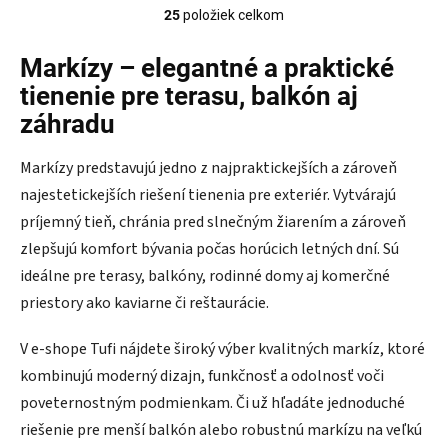
25
položiek celkom
Ovládacie prvky výpisu
Markízy – elegantné a praktické
tienenie pre terasu, balkón aj
záhradu
Markízy predstavujú jedno z najpraktickejších a zároveň
najestetickejších riešení tienenia pre exteriér. Vytvárajú
príjemný tieň, chránia pred slnečným žiarením a zároveň
zlepšujú komfort bývania počas horúcich letných dní. Sú
ideálne pre terasy, balkóny, rodinné domy aj komerčné
priestory ako kaviarne či reštaurácie.
V e-shope Tufi nájdete široký výber kvalitných markíz, ktoré
kombinujú moderný dizajn, funkčnosť a odolnosť voči
poveternostným podmienkam. Či už hľadáte jednoduché
riešenie pre menší balkón alebo robustnú markízu na veľkú