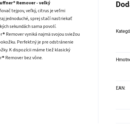
uffner® Remover - veľký
Dod
vač tejpov, veľký, citrus je veľmi
aj jednoduché, sprej stačí nastriekať
ľkých sekundách sama povolí.
Kategó
er® Remover vyniká najmä svojou sviežou
 pokožku. Perfektný je pre odstránenie
žky. K dispozícii máme tiež klasický
er® Remover bez vône.
Hmotn
EAN
: