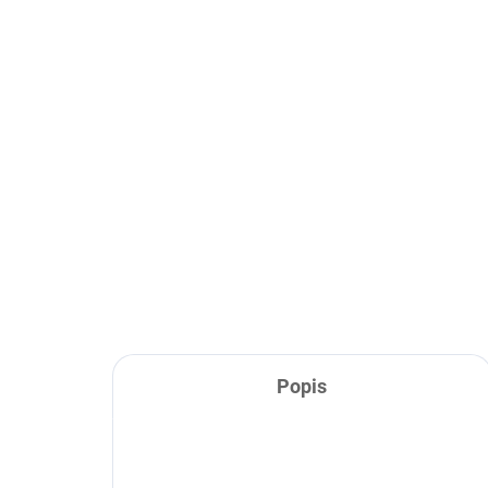
Vypredané
Odstraňovač
tejpov Mueller Tape and
Tuffner® 118 ml
13,02 €
Detail
Popis