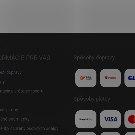
ORMÁCIE PRE VÁS
Spôsoby dopravy
sti dopravy
kty
ácia a vrátenie tovaru
Spôsoby platby
ti platby
dné podmienky
enky ochrany osobných údajov