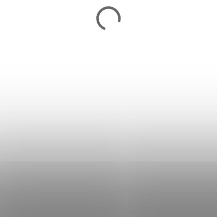
Vymeniteľná britva pre
rezák Mueller M-Cutter
0,70 €
Skladom
Do košíka