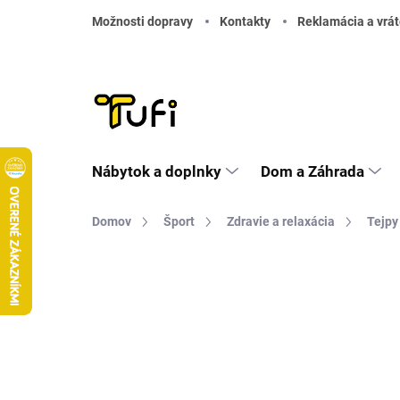
Prejsť na obsah
Možnosti dopravy
Kontakty
Reklamácia a vrát
Nábytok a doplnky
Dom a Záhrada
Domov
Šport
Zdravie a relaxácia
Tejpy
Neohodnotené
Podrobnosti hodnote