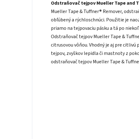
Odstraňovač tejpov Mueller Tape and T
Mueller Tape & Tuffner® Remover, odstraňo
obľúbený a rýchloschnúci. Použitie je naoz
priamo na tejpovaciu pásku a tá po nieko
Odstraňovač tejpov Mueller Tape & Tuffn
citrusovou vôňou. Vhodný je aj pre citlivú
tejpov, zvyškov lepidla či mastnoty z poko
odstraňovač tejpov Mueller Tape & Tuffn