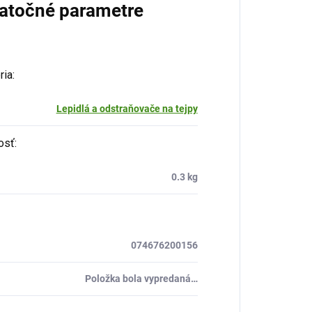
atočné parametre
ria
:
Lepidlá a odstraňovače na tejpy
osť
:
0.3 kg
074676200156
Položka bola vypredaná…