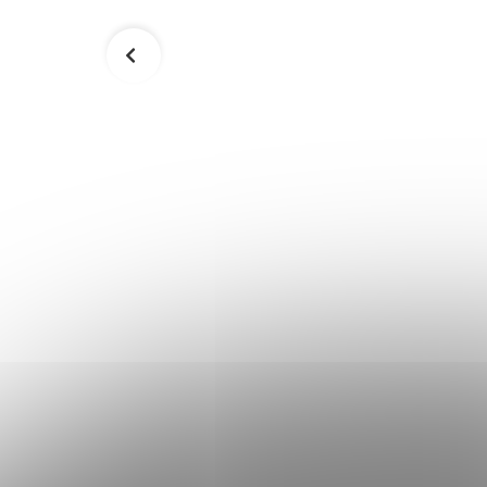
astic
Elastická kohézna páska MUELLER
RECOIL Elastic Cohesive Tape 2
5,00 €
Skladom
Skladom
Do košíka