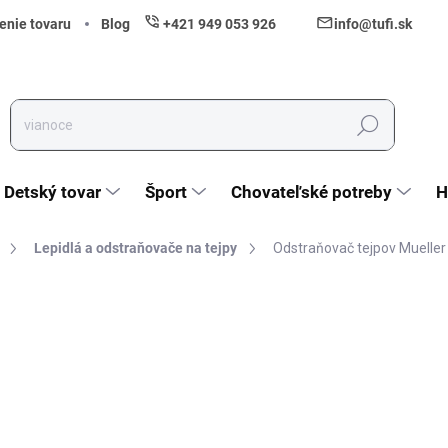
enie tovaru
Blog
+421 949 053 926
info@tufi.sk
Hľadať
Detský tovar
Šport
Chovateľské potreby
H
Lepidlá a odstraňovače na tejpy
Odstraňovač tejpov Muelle
nia
ZNAČKA:
MUELLER SPORTS MEDICINE
20,39 €
16,58 € bez DPH
Jednotková cena:
Vypredané