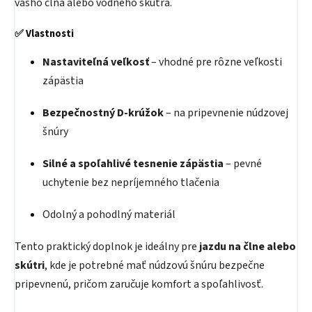
vášho člna alebo vodného skútra.
✅ Vlastnosti
Nastaviteľná veľkosť
– vhodné pre rôzne veľkosti
zápästia
Bezpečnostný D‑krúžok
– na pripevnenie núdzovej
šnúry
Silné a spoľahlivé tesnenie zápästia
– pevné
uchytenie bez nepríjemného tlačenia
Odolný a pohodlný materiál
Tento praktický doplnok je ideálny pre
jazdu na člne alebo
skútri
, kde je potrebné mať núdzovú šnúru bezpečne
pripevnenú, pričom zaručuje komfort a spoľahlivosť.