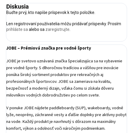
Diskusia
Buďte prvý, kto napíše príspevok k tejto položke.
Len registrovaní používatelia môžu pridávať príspevky. Prosím
prihláste sa
alebo sa
zaregistrujte
.
JOBE – Prémiová značka pre vodné športy
JOBE je svetovo uznávaná značka špecializujúca sa na vybavenie
pre vodné športy. S dlhoročnou tradíciou a vášňou pre inovácie
ponúka široký sortiment produktov pre rekreačných aj
profesionálnych športovcov. JOBE sa zameriava na kvalitu,
bezpečnosť a moderný dizajn, vďaka čomu si získala dôveru
milovníkov vodných dobrodružstiev po celom svete.
V ponuke JOBE nájdete paddleboardy (SUP), wakeboardy, vodné
lyže, neoprény, záchranné vesty a ďalšie doplnky pre aktívny pobyt
na vode. Každý produkt je navrhnutý s dôrazom na maximálny
komfort, výkon a odolnosť voči náročným podmienkam.