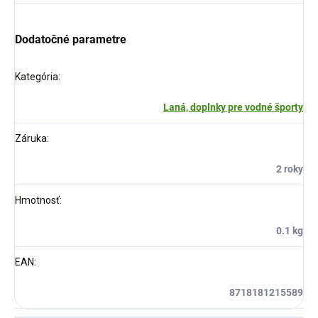
Dodatočné parametre
Kategória
:
Laná, doplnky pre vodné športy
Záruka
:
2 roky
Hmotnosť
:
0.1 kg
EAN
:
8718181215589