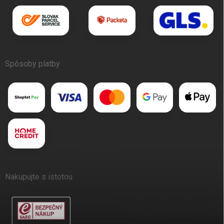
Spôsoby platby
Nakupujte s istotou