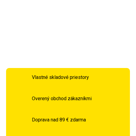
veľké police na a pod sklenenou doskou, malá skrinka s
nastaviteľnou poličkou a 2 otvorené priehradky.
DETAILNÉ INFORMÁCIE
OPÝTAŤ SA
STRÁŽIŤ
Vlastné skladové priestory
Overený obchod zákazníkmi
Doprava nad 89 € zdarma