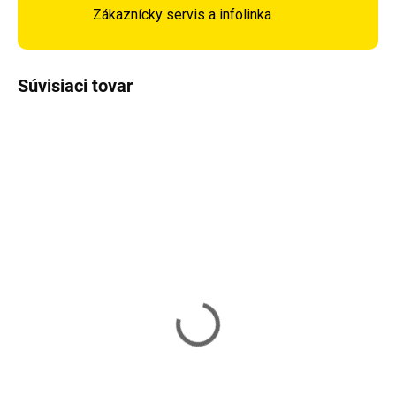
Zákaznícky servis a infolinka
Súvisiaci tovar
TIP
TIP
DOPRAVA ZADARMO
DOPRAVA ZADARMO
Skladom
Skladom
Skrinka so skleneným
Policový regál
povrchom VASAGLE
VASAGLE LBC12BX
LSC014B01
127,20 €
148 €