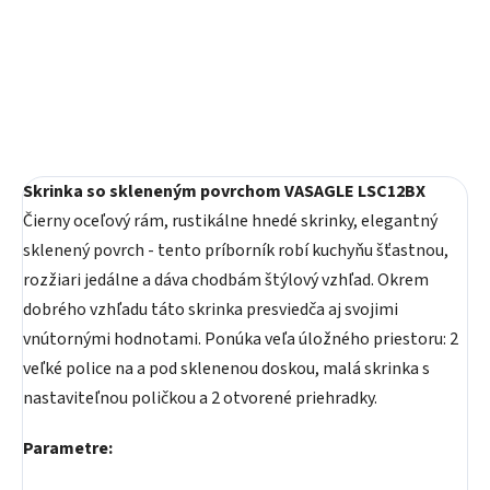
Do košíka
Do košíka
Skrinka so skleneným povrchom VASAGLE LSC12BX
Čierny oceľový rám, rustikálne hnedé skrinky, elegantný
sklenený povrch - tento príborník robí kuchyňu šťastnou,
rozžiari jedálne a dáva chodbám štýlový vzhľad. Okrem
dobrého vzhľadu táto skrinka presviedča aj svojimi
vnútornými hodnotami. Ponúka veľa úložného priestoru: 2
veľké police na a pod sklenenou doskou, malá skrinka s
nastaviteľnou poličkou a 2 otvorené priehradky.
Parametre: