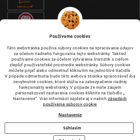
Používame cookies
Táto webstránka používa súbory cookies na spracúvanie údajov
za účelom riadneho fungovania tejto webstránky. Taktiež
používame cookies za účelom vytvárania štatistik s cieľom
zlepšiť používateľské prostredie webstránky. Súbory cookies
môžete prijať alebo odmietnuť kliknutím na jednotlivé tlačidlá.
V prípade odmietnutia bude táto webová stránka spracovávať iba
nevyhnutné cookies, ktoré slúžia na zabezpečenie riadnej
funkcionality webstránky. V prípade že máte záujem
personalizovať nastavenia cookies kliknite na tlačidlo „
Nastavenie“. Viac informácií nájdete aj v našich
zásadách
používania súborov cookie
Nastavenie
Súhlasím
Copyright 2026
tufi.sk
. Všetky práva vyhradené.
Upraviť nastavenie
cookies