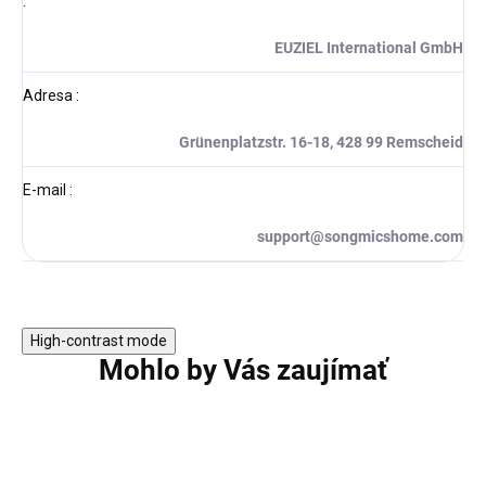
:
EUZIEL International GmbH
Adresa
:
Grünenplatzstr. 16-18, 428 99 Remscheid
E-mail
:
support@songmicshome.com
High-contrast mode
Mohlo by Vás zaujímať
TIP
TIP