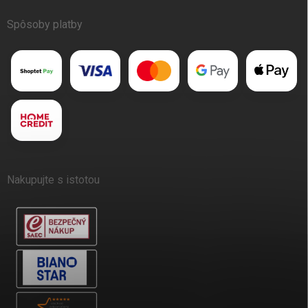
Spôsoby platby
Nakupujte s istotou