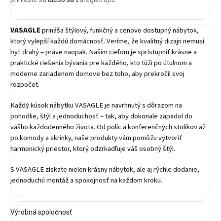
VASAGLE
prináša štýlový, funkčný a cenovo dostupný nábytok,
ktorý vylepší každú domácnosť. Veríme, že kvalitný dizajn nemusí
byť drahý – práve naopak. Naším cieľom je sprístupniť krásne a
praktické riešenia bývania pre každého, kto túži po útulnom a
moderne zariadenom domove bez toho, aby prekročil svoj
rozpočet.
Každý kúsok nábytku VASAGLE je navrhnutý s dôrazom na
pohodlie, štýl a jednoduchosť – tak, aby dokonale zapadol do
vášho každodenného života. Od políc a konferenčných stolíkov až
po komody a skrinky, naše produkty vám pomôžu vytvoriť
harmonický priestor, ktorý odzrkadľuje váš osobný štýl.
S VASAGLE získate nielen krásny nábytok, ale aj rýchle dodanie,
jednoduchú montáž a spokojnosť na každom kroku.
Výrobná spoločnosť