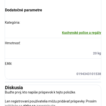
Dodatočné parametre
Kategória
:
Kuchynské police a regály
Hmotnosť
:
20 kg
EAN
:
0194343101538
Diskusia
Buďte prvý, kto napíše príspevok k tejto položke.
Len registrovaní používatelia môžu pridávať príspevky. Prosím
prihláste sa
alebo sa
zaregistrujte
.