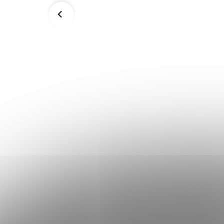
m
Šortky DBX BUSHIDO S3- červené
29,90 €
Skladom
Skladom
Detail