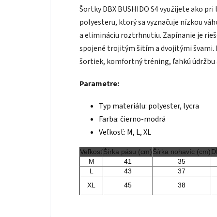
Šortky DBX BUSHIDO S4 využijete ako pri t
polyesteru, ktorý sa vyznačuje nízkou váh
a elimináciu roztrhnutiu. Zapínanie je ri
spojené trojitým šitím a dvojitými švami
šortiek, komfortný tréning, ľahkú údržbu 
Parametre:
Typ materiálu: polyester, lycra
Farba: čierno-modrá
Veľkosť: M, L, XL
Veľkosť
Šírka pásu (cm)
Šírka nohavíc (cm)
D
M
41
35
L
43
37
XL
45
38