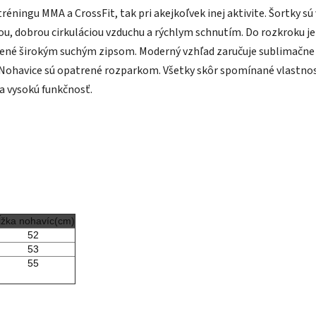
réningu MMA a CrossFit, tak pri akejkoľvek inej aktivite. Šortky s
ou, dobrou cirkuláciou vzduchu a rýchlym schnutím. Do rozkroku je 
ešené širokým suchým zipsom. Moderný vzhľad zaručuje sublimačne n
. Nohavice sú opatrené rozparkom. Všetky skôr spomínané vlastnos
a vysokú funkčnosť.
ĺžka nohavíc(cm)
52
53
55