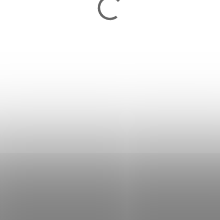
Šortky DBX BUSHIDO S1
31,90 €
Skladom
Detail