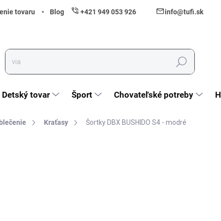
enie tovaru
Blog
+421 949 053 926
info@tufi.sk
Hľadať
Detský tovar
Šport
Chovateľské potreby
H
blečenie
Kraťasy
Šortky DBX BUSHIDO S4 - modré
nia
ZNAČKA:
BUSHIDO SPORT
32,90 €
26,75 € bez DPH
Jednotková cena:
Zvoľte variant