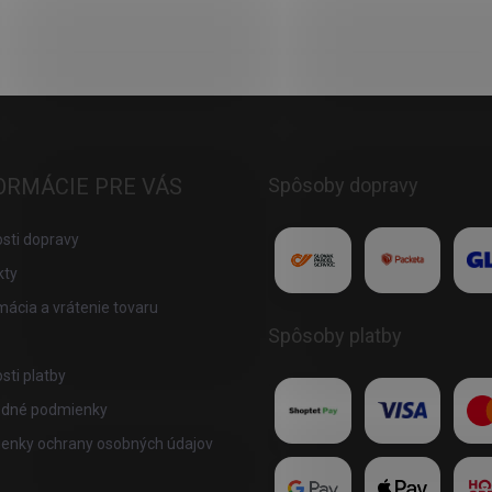
ORMÁCIE PRE VÁS
Spôsoby dopravy
sti dopravy
kty
ácia a vrátenie tovaru
Spôsoby platby
ti platby
dné podmienky
enky ochrany osobných údajov