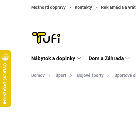
Prejsť na obsah
Možnosti dopravy
Kontakty
Reklamácia a vrát
Nábytok a doplnky
Dom a Záhrada
Domov
Šport
Bojové športy
Športové o
Neohodnotené
Podrobnosti hodnote