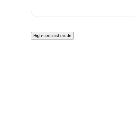
High-contrast mode
TIP