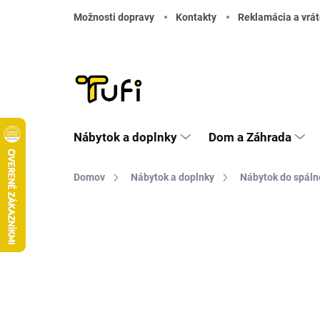
Prejsť na obsah
Možnosti dopravy
Kontakty
Reklamácia a vrát
Nábytok a doplnky
Dom a Záhrada
Domov
Nábytok a doplnky
Nábytok do spáln
Neohodnotené
Podrobnosti hodnote
TIP
DOPRAVA ZADARMO