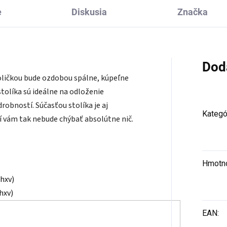
e
Diskusia
Značka
Dod
oličkou bude ozdobou spálne, kúpeľne
tolíka sú ideálne na odloženie
robností. Súčasťou stolíka je aj
Kategó
ení vám tak nebude chýbať absolútne nič.
Hmotn
xhxv)
hxv)
EAN
: