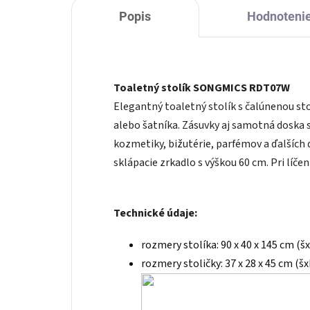
Popis
Hodnoteni
Toaletný stolík SONGMICS RDT07W
Elegantný toaletný stolík s čalúnenou st
alebo šatníka. Zásuvky aj samotná doska s
kozmetiky, bižutérie, parfémov a ďalších d
sklápacie zrkadlo s výškou 60 cm. Pri líč
Technické údaje:
rozmery stolíka: 90 x 40 x 145 cm (š
rozmery stoličky: 37 x 28 x 45 cm (šx