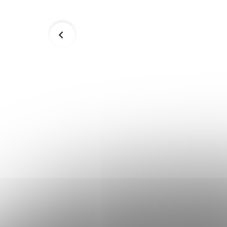
Toaletný stolík VASAGLE RDT28WT
188,90 €
Skladom
Skladom
Do košíka