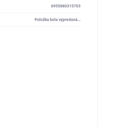
6955880315703
Položka bola vypredaná…