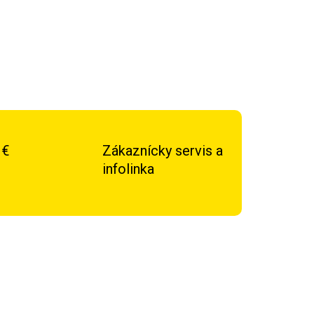
 €
Zákaznícky servis a
infolinka
TIP