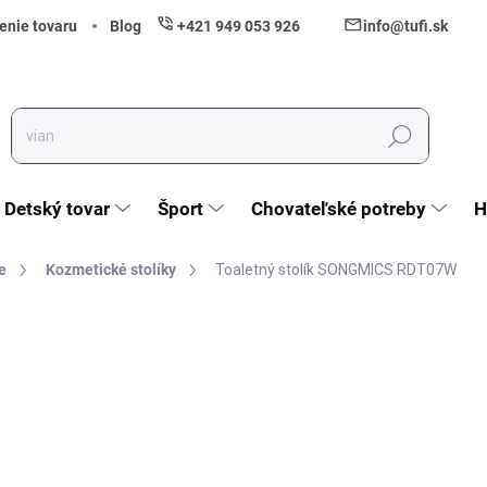
enie tovaru
Blog
+421 949 053 926
info@tufi.sk
Hľadať
Detský tovar
Šport
Chovateľské potreby
H
e
Kozmetické stolíky
Toaletný stolík SONGMICS RDT07W
nia
ZNAČKA:
SONGMICS
154,80 €
125,85 € bez DPH