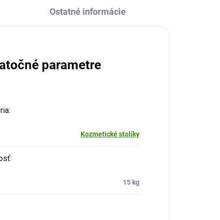
Ostatné informácie
atočné parametre
ria
:
Kozmetické stolíky
osť
:
15 kg