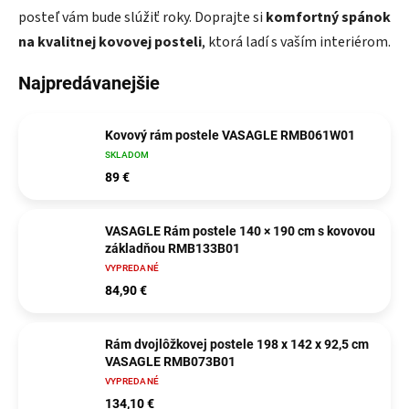
posteľ vám bude slúžiť roky. Doprajte si
komfortný spánok
na kvalitnej kovovej posteli
, ktorá ladí s vaším interiérom.
Najpredávanejšie
Kovový rám postele VASAGLE RMB061W01
SKLADOM
89 €
VASAGLE Rám postele 140 × 190 cm s kovovou
základňou RMB133B01
VYPREDANÉ
84,90 €
Rám dvojlôžkovej postele 198 x 142 x 92,5 cm
VASAGLE RMB073B01
VYPREDANÉ
134,10 €