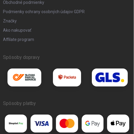
Obchodné podmienky
Podmienky ochrany osobných údajov GDPR
Značky
Ako nakupovať
Affilate program
Spôsoby dopravy
Spôsoby platby