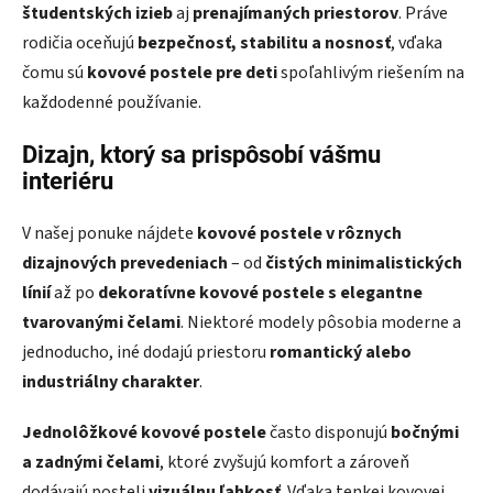
študentských izieb
aj
prenajímaných priestorov
. Práve
rodičia oceňujú
bezpečnosť, stabilitu a nosnosť
, vďaka
čomu sú
kovové postele pre deti
spoľahlivým riešením na
každodenné používanie.
Dizajn, ktorý sa prispôsobí vášmu
interiéru
V našej ponuke nájdete
kovové postele v rôznych
dizajnových prevedeniach
– od
čistých minimalistických
línií
až po
dekoratívne kovové postele s elegantne
tvarovanými čelami
. Niektoré modely pôsobia moderne a
jednoducho, iné dodajú priestoru
romantický alebo
industriálny charakter
.
Jednolôžkové kovové postele
často disponujú
bočnými
a zadnými čelami
, ktoré zvyšujú komfort a zároveň
dodávajú posteli
vizuálnu ľahkosť
. Vďaka tenkej kovovej