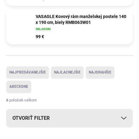
VASAGLE Kovový rám manželskej postele 140
x 190 cm, biely RMB063W01
SKLADOM
99 €
Radenie produktov
NAJPREDÁVANEJŠIE
NAJLACNEJŠIE
NAJDRAHŠIE
ABECEDNE
6
položiek celkom
OTVORIŤ FILTER
Výpis produktov