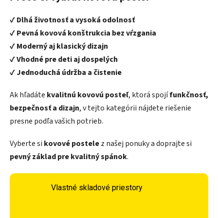
✔️
Dlhá životnosť a vysoká odolnosť
✔️
Pevná kovová konštrukcia bez vŕzgania
✔️
Moderný aj klasický dizajn
✔️
Vhodné pre deti aj dospelých
✔️
Jednoduchá údržba a čistenie
Ak hľadáte
kvalitnú kovovú posteľ
, ktorá spojí
funkčnosť,
bezpečnosť a dizajn
, v tejto kategórii nájdete riešenie
presne podľa vašich potrieb.
Vyberte si
kovové postele
z našej ponuky a doprajte si
pevný základ pre kvalitný spánok
.
Vlastné skladové priestory