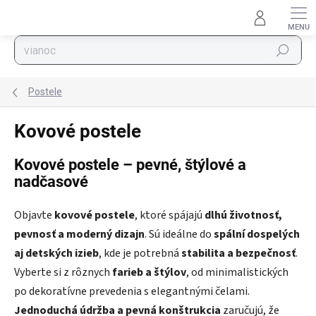
Prejsť na obsah
Hľadať
Postele
Kovové postele
Kovové postele – pevné, štýlové a
nadčasové
Objavte
kovové postele
, ktoré spájajú
dlhú životnosť,
pevnosť a moderný dizajn
. Sú ideálne do
spální dospelých
aj detských izieb
, kde je potrebná
stabilita a bezpečnosť
.
Vyberte si z rôznych
farieb a štýlov
, od minimalistických
po dekoratívne prevedenia s elegantnými čelami.
Jednoduchá údržba a pevná konštrukcia
zaručujú, že