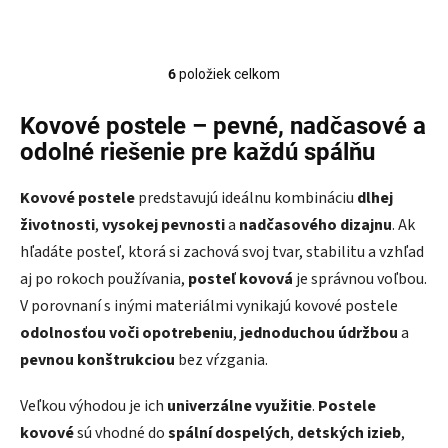
6
položiek celkom
Ovládacie prvky výpisu
Kovové postele –
pevné, nadčasové a
odolné riešenie pre každú spálňu
Kovové postele
predstavujú ideálnu kombináciu
dlhej
životnosti
,
vysokej pevnosti
a
nadčasového dizajnu
. Ak
hľadáte posteľ, ktorá si zachová svoj tvar, stabilitu a vzhľad
aj po rokoch používania,
posteľ kovová
je správnou voľbou.
V porovnaní s inými materiálmi vynikajú kovové postele
odolnosťou voči opotrebeniu
,
jednoduchou údržbou
a
pevnou konštrukciou
bez vŕzgania.
Veľkou výhodou je ich
univerzálne využitie
.
Postele
kovové
sú vhodné do
spální dospelých
,
detských izieb
,