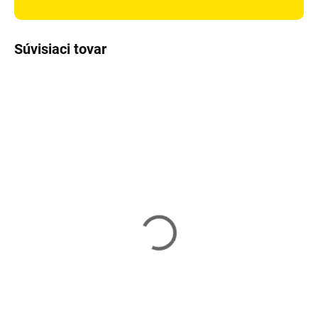
Súvisiaci tovar
Skladom
Vypredané
Vozík na bielizeň
Vozík na bielizeň
SONGMICS LSF003B
SONGMICS LSF005S
27,84 €
39,99 €
Do košíka
Detail