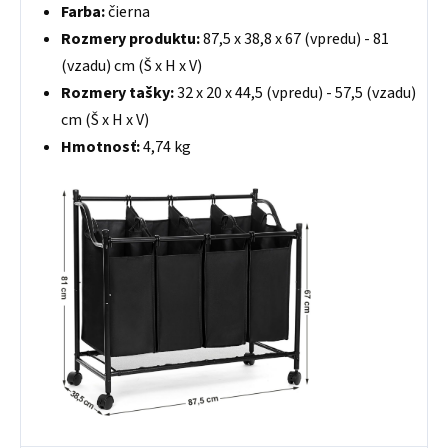
Farba:
čierna
Rozmery produktu:
87,5 x 38,8 x 67 (vpredu) - 81
(vzadu) cm (Š x H x V)
Rozmery tašky:
32 x 20 x 44,5 (vpredu) - 57,5 (vzadu)
cm (Š x H x V)
Hmotnosť:
4,74 kg