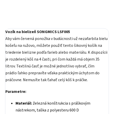
Vozík na bielizeň SONGMICS LSF005
Aby vám červená ponožka v budúcnosti už nezafarbila bielu
košeľu na ružovo, môžete použiť tento šikovný košík na
triedenie bielizne podľa farieb alebo materiálu. K dispozícii
je rozdelený kôš na 4 časti, pri čom každá má objem 35
litrov. Textilnú časť je možné jednotlivo vybrať, čím
prádlo ľahko prepravíte vďaka praktickým úchytom do
práčovne. Nemusíte tak ťahať celý kôš k práčke.
Parametre:
Materiál:
železná konštrukcia s práškovým
nástrekom, taška z polyesteru 600 D