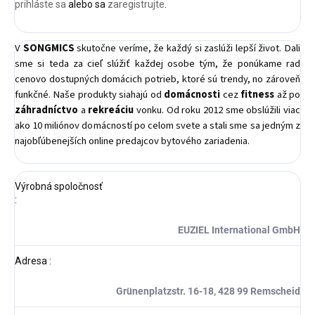
prihláste sa
alebo sa
zaregistrujte
.
V
SONGMICS
skutočne veríme, že každý si zaslúži lepší život. Dali
sme si teda za cieľ slúžiť každej osobe tým, že ponúkame rad
cenovo dostupných domácich potrieb, ktoré sú trendy, no zároveň
funkčné. Naše produkty siahajú od
domácnosti
cez
fitness
až po
záhradníctvo
a
rekreáciu
vonku. Od roku 2012 sme obslúžili viac
ako 10 miliónov domácností po celom svete a stali sme sa jedným z
najobľúbenejších online predajcov bytového zariadenia.
Výrobná spoločnosť
:
EUZIEL International GmbH
Adresa
:
Grünenplatzstr. 16-18, 428 99 Remscheid