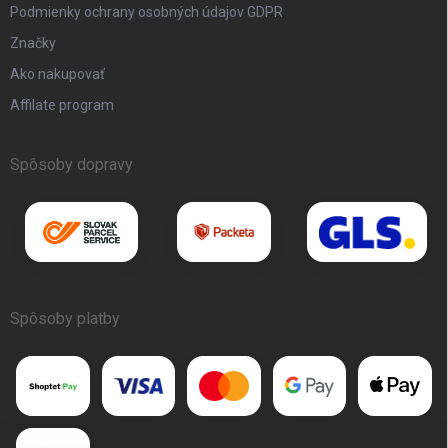
Podmienky ochrany osobných údajov GDPR
Značky
Ako nakupovať
Affilate program
Spôsoby dopravy
Spôsoby platby