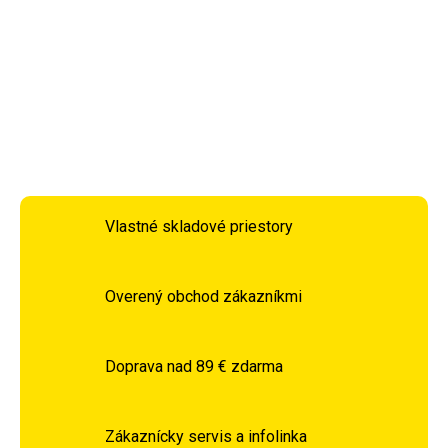
práčovne. Nemusíte tak ťahať celý kôš k práčke.
DETAILNÉ INFORMÁCIE
OPÝTAŤ SA
STRÁŽIŤ
Vlastné skladové priestory
Overený obchod zákazníkmi
Doprava nad 89 € zdarma
Zákaznícky servis a infolinka