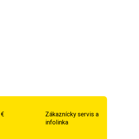
Sport MFT-RIG-01
je založená na
modulárnom
u FT
, ktorý umožňuje
individuálne prispôsobenie
ebám a možnostiam.
OPÝTAŤ SA
STRÁŽIŤ
 €
Zákaznícky servis a
infolinka