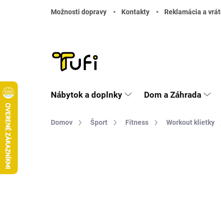
Prejsť na obsah
Možnosti dopravy
Kontakty
Reklamácia a vrát
Nábytok a doplnky
Dom a Záhrada
Domov
Šport
Fitness
Workout klietky
Neohodnotené
Podrobnosti hodnote