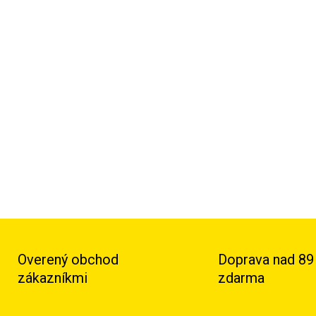
Zostava
Monkey Rig MARBO 
systéme funkčného tréning
zariadenia konkrétnym potr
DETAILNÉ INFORMÁCIE
Overený obchod
Doprava nad 89
zákazníkmi
zdarma