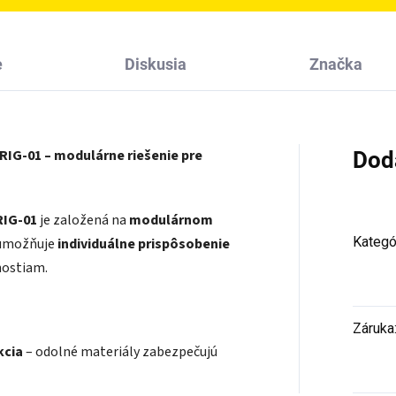
e
Diskusia
Značka
IG-01 – modulárne riešenie pre
Dod
RIG-01
je založená na
modulárnom
Kategó
 umožňuje
individuálne prispôsobenie
nostiam.
Záruka
kcia
– odolné materiály zabezpečujú