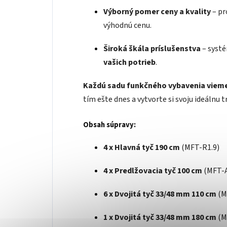
Výborný pomer ceny a kvality
– pr
výhodnú cenu.
Široká škála príslušenstva
– syst
vašich potrieb
.
Každú sadu funkčného vybavenia vieme
tím ešte dnes a vytvorte si svoju ideálnu 
Obsah súpravy:
4 x Hlavná tyč 190 cm
(MFT-R1.9)
4 x Predlžovacia tyč 100 cm
(MFT-
6 x Dvojitá tyč 33/48 mm 110 cm
(M
1 x Dvojitá tyč 33/48 mm 180 cm
(M