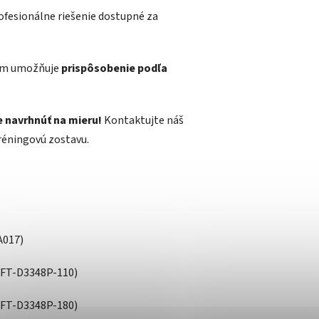
ofesionálne riešenie dostupné za
ém umožňuje
prispôsobenie podľa
 navrhnúť na mieru!
Kontaktujte náš
tréningovú zostavu.
A017)
FT-D3348P-110)
FT-D3348P-180)