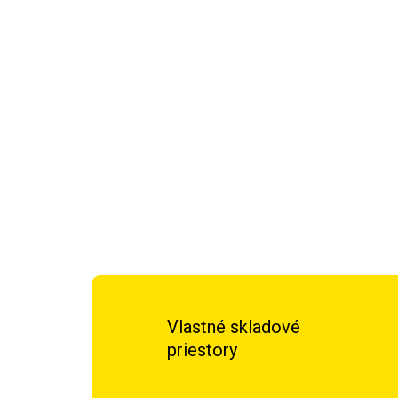
Vlastné skladové
priestory