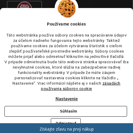
Používame cookies
Táto webstránka používa súbory cookies na spracúvanie údajov
za účelom riadneho fungovania tejto webstránky. Taktiež
používame cookies za účelom vytvárania štatistik s cieľom
zlepšiť používateľské prostredie webstránky. Súbory cookies
môžete prijať alebo odmietnuť kliknutím na jednotlivé tlačidlá.
V prípade odmietnutia bude táto webová stránka spracovávať iba
nevyhnutné cookies, ktoré slúžia na zabezpečenie riadnej
funkcionality webstránky. V prípade že máte záujem
personalizovať nastavenia cookies kliknite na tlačidlo „
Nastavenie“. Viac informácií nájdete aj v našich
zásadách
používania súborov cookie
Nastavenie
Súhlasím
Copyright 2026
tufi.sk
. Všetky práva vyhradené.
Upraviť nastavenie
cookies
Odmietnuť
Vytvoril Shoptet
Získajte zľavu na prvý nákup