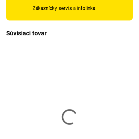
Zákaznícky servis a infolinka
Súvisiaci tovar
TIP
TIP
DOPRAVA ZADARMO
DOPRAVA ZADARMO
Vypredané
Skladom
Kancelárska stolička
Kancelárska stolička
SONGMICS OBG28B
SONGMICS OBG28G
149,90 €
149,90 €