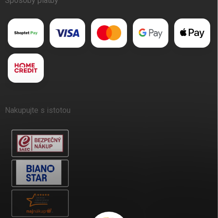
Spôsoby platby
Nakupujte s istotou