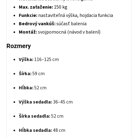
Max. zaťaženie:
150 kg
Funkcie:
nastaviteľná výška, hojdacia funkcia
Bedrový vankúš:
súčasť balenia
Montáž:
svojpomocná (návod v balení)
Rozmery
Výška:
116–125 cm
Šírka:
59 cm
Hĺbka:
52 cm
Výška sedadla:
36–45 cm
Šírka sedadla:
52 cm
Hĺbka sedadla:
48 cm