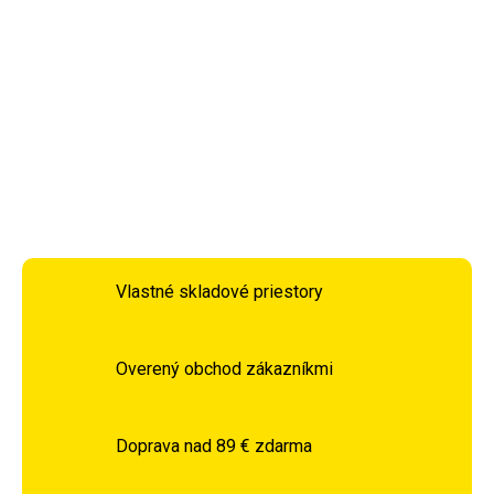
a
funkciou hojdania
poskytuje maximálne pohodlie pri
práci aj hraní. Stolička je vybavená
bedrovým vankúšom
pripevneným gumenými popruhmi, ktorý podporuje
správne držanie tela a znižuje únavu chrbta.
DETAILNÉ INFORMÁCIE
OPÝTAŤ SA
STRÁŽIŤ
Vlastné skladové priestory
Overený obchod zákazníkmi
Doprava nad 89 € zdarma