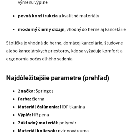
výmenu výplne
pevná konštrukcia
a kvalitné materiály
moderný čierny dizajn
, vhodný do herne aj kancelárie
Stolička je vhodná do herne, domácej kancelárie, študovne
alebo kancelárskych priestorov, kde sa vyžaduje komfort a
ergonomia počas dlhého sedenia.
Najdôležitejšie parametre (prehľad)
Značka:
Springos
Farba:
čierna
Materiál čalúnenia:
HDF tkanina
Výplň:
HR pena
Základný materiál:
polymér
Materiál koliesok:
nylonová guma