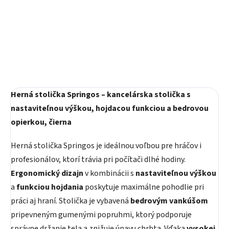
Detail
Do košíka
Herná stolička Springos – kancelárska stolička s
nastaviteľnou výškou, hojdacou funkciou a bedrovou
opierkou, čierna
Herná stolička Springos je ideálnou voľbou pre hráčov i
profesionálov, ktorí trávia pri počítači dlhé hodiny.
Ergonomický dizajn
v kombinácii s
nastaviteľnou výškou
a
funkciou hojdania
poskytuje maximálne pohodlie pri
práci aj hraní. Stolička je vybavená
bedrovým vankúšom
pripevneným gumenými popruhmi, ktorý podporuje
správne držanie tela a znižuje únavu chrbta. Vďaka
vysokej