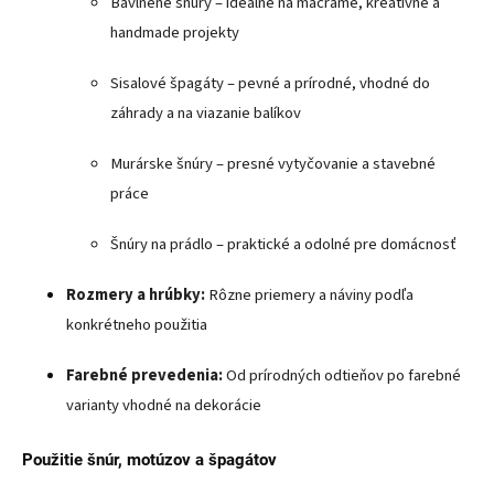
Bavlnené šnúry – ideálne na macramé, kreatívne a
handmade projekty
Sisalové špagáty – pevné a prírodné, vhodné do
záhrady a na viazanie balíkov
Murárske šnúry – presné vytyčovanie a stavebné
práce
Šnúry na prádlo – praktické a odolné pre domácnosť
Rozmery a hrúbky:
Rôzne priemery a náviny podľa
konkrétneho použitia
Farebné prevedenia:
Od prírodných odtieňov po farebné
varianty vhodné na dekorácie
Použitie šnúr, motúzov a špagátov