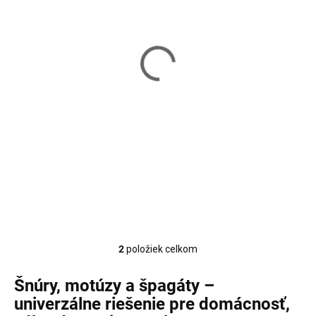
Skladom
Skladom
Jutový špagát 100 m v
Jutový špagát 60 m s
tube s nožom
rezákom EDA4502
EDA4519
1,99 €
2,49 €
Do košíka
Do košíka
2
položiek celkom
Ovládacie prvky výpisu
Šnúry, motúzy a špagáty –
univerzálne riešenie pre domácnosť,