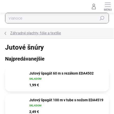
Prejsť na obsah
Hľadať
Záhradné plachty, fólie a textílie
Jutové šnúry
Najpredávanejšie
Jutový špagát 60 m s rezákom EDA4502
SKLADOM
1,99 €
Jutový špagát 100 m v tube s nožom EDA4519
SKLADOM
2,49 €