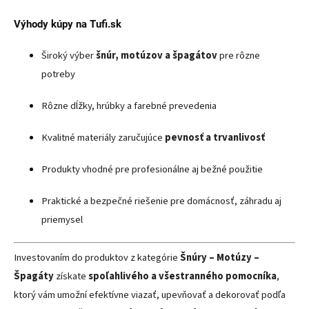
Výhody kúpy na Tufi.sk
Široký výber
šnúr, motúzov a špagátov
pre rôzne
potreby
Rôzne dĺžky, hrúbky a farebné prevedenia
Kvalitné materiály zaručujúce
pevnosť a trvanlivosť
Produkty vhodné pre profesionálne aj bežné použitie
Praktické a bezpečné riešenie pre domácnosť, záhradu aj
priemysel
Investovaním do produktov z kategórie
Šnúry – Motúzy –
Špagáty
získate
spoľahlivého a všestranného pomocníka
,
ktorý vám umožní efektívne viazať, upevňovať a dekorovať podľa