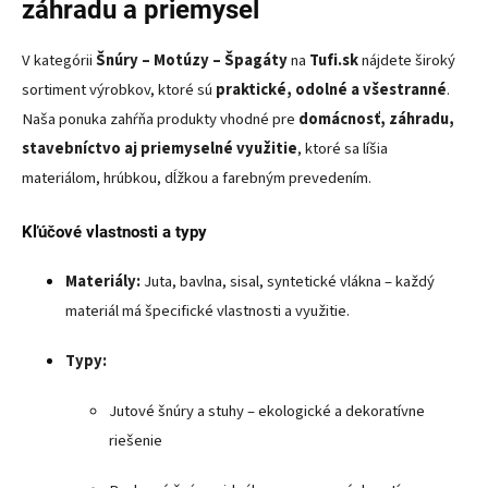
záhradu a priemysel
V kategórii
Šnúry – Motúzy – Špagáty
na
Tufi.sk
nájdete široký
sortiment výrobkov, ktoré sú
praktické, odolné a všestranné
.
Naša ponuka zahŕňa produkty vhodné pre
domácnosť, záhradu,
stavebníctvo aj priemyselné využitie
, ktoré sa líšia
materiálom, hrúbkou, dĺžkou a farebným prevedením.
Kľúčové vlastnosti a typy
Materiály:
Juta, bavlna, sisal, syntetické vlákna – každý
materiál má špecifické vlastnosti a využitie.
Typy:
Jutové šnúry a stuhy – ekologické a dekoratívne
riešenie