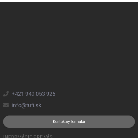
Zápätie
+421 949 053 926
info@tufi.sk
Kontaktný formulár
INFORMÁCIE PRE VÁS