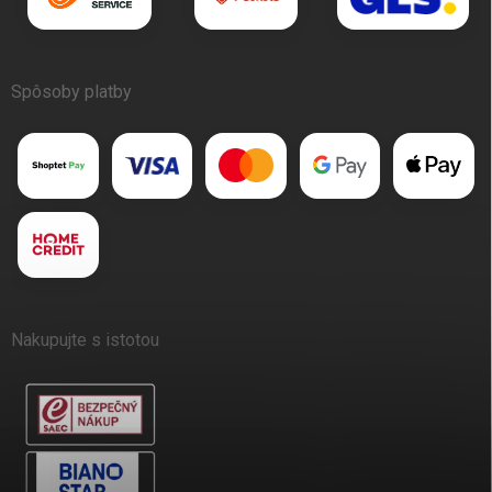
Spôsoby platby
Nakupujte s istotou