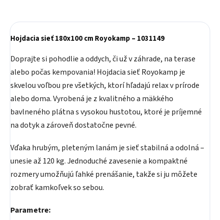
Hojdacia sieť 180x100 cm Royokamp – 1031149
Doprajte si pohodlie a oddych, či už v záhrade, na terase
alebo počas kempovania! Hojdacia sieť Royokamp je
skvelou voľbou pre všetkých, ktorí hľadajú relax v prírode
alebo doma. Vyrobená je z kvalitného a mäkkého
bavlneného plátna s vysokou hustotou, ktoré je príjemné
na dotyk a zároveň dostatočne pevné.
Vďaka hrubým, pleteným lanám je sieť stabilná a odolná –
unesie až 120 kg. Jednoduché zavesenie a kompaktné
rozmery umožňujú ľahké prenášanie, takže si ju môžete
zobrať kamkoľvek so sebou.
Parametre: