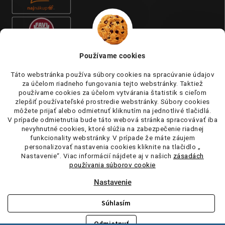
Používame cookies
Táto webstránka používa súbory cookies na spracúvanie údajov
za účelom riadneho fungovania tejto webstránky. Taktiež
používame cookies za účelom vytvárania štatistik s cieľom
zlepšiť používateľské prostredie webstránky. Súbory cookies
môžete prijať alebo odmietnuť kliknutím na jednotlivé tlačidlá.
V prípade odmietnutia bude táto webová stránka spracovávať iba
nevyhnutné cookies, ktoré slúžia na zabezpečenie riadnej
funkcionality webstránky. V prípade že máte záujem
personalizovať nastavenia cookies kliknite na tlačidlo „
Nastavenie“. Viac informácií nájdete aj v našich
zásadách
používania súborov cookie
Nastavenie
Súhlasím
Copyright 2026
tufi.sk
. Všetky práva vyhradené.
Upraviť nastavenie
cookies
Odmietnuť