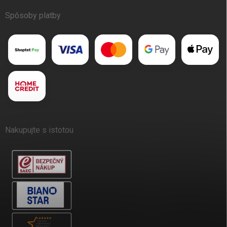
Spôsoby platby
Nakupujte s istotou