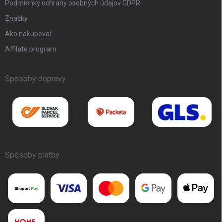
Podmienky ochrany osobných údajov GDPR
Značky
Ako nakupovať
Affilate program
Spôsoby dopravy
Spôsoby platby