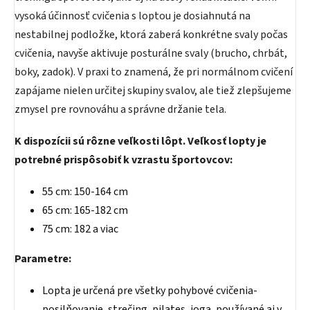
vysoká účinnosť cvičenia s loptou je dosiahnutá na
nestabilnej podložke, ktorá zaberá konkrétne svaly počas
cvičenia, navyše aktivuje posturálne svaly (brucho, chrbát,
boky, zadok). V praxi to znamená, že pri normálnom cvičení
zapájame nielen určitej skupiny svalov, ale tiež zlepšujeme
zmysel pre rovnováhu a správne držanie tela.
K dispozícii sú rôzne veľkosti lôpt. Veľkosť lopty je
potrebné prispôsobiť k vzrastu športovcov:
55 cm: 150-164 cm
65 cm: 165-182 cm
75 cm: 182 a viac
Parametre:
Lopta je určená pre všetky pohybové cvičenia-
posilňovanie, strečing, pilates, joga, používané aj v