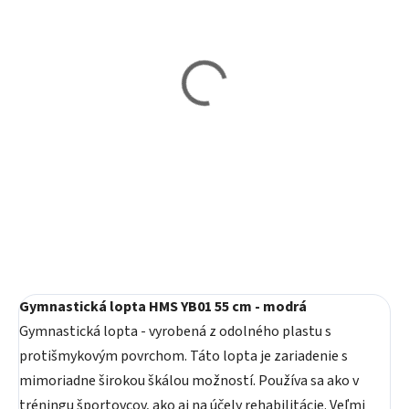
Skladom
Skladom
Gymnastická lopta HMS
Gymnastická lopta 55 cm
YB02 55 cm – sivá
ONE FITNESS – modrá
13,20 €
8,40 €
Do košíka
Do košíka
Gymnastická lopta HMS YB01 55 cm - modrá
Gymnastická lopta - vyrobená z odolného plastu s
protišmykovým povrchom. Táto lopta je zariadenie s
mimoriadne širokou škálou možností. Používa sa ako v
tréningu športovcov, ako aj na účely rehabilitácie. Veľmi