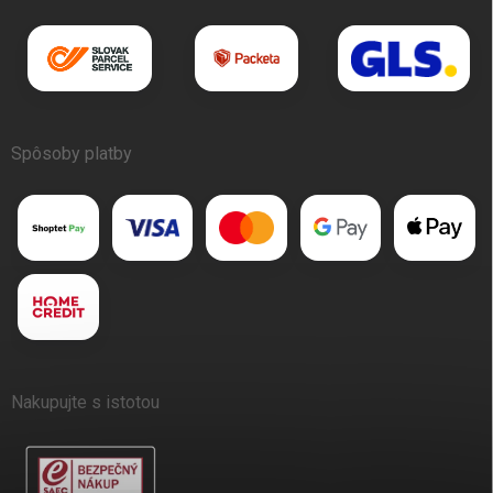
Spôsoby platby
Nakupujte s istotou