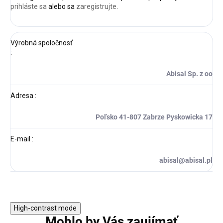
prihláste sa
alebo sa
zaregistrujte
.
Výrobná spoločnosť
:
Abisal Sp. z oo
Adresa
:
Poľsko 41-807 Zabrze Pyskowicka 17
E-mail
:
abisal@abisal.pl
High-contrast mode
Mohlo by Vás zaujímať