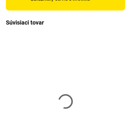
Súvisiaci tovar
Vypredané
Skladom
Gymnastická Lopta
Tehotenská fitness lopta
65cm Sapphire SG-042
na aerobik 65 cm +
pumpa Neo Sport NS-
8,40 €
951 - sivá
19,99 €
Detail