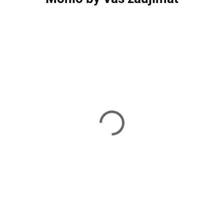
Masážna gymnastická
Masážna gymnas
lopta HMS YB03N 55 cm
lopta HMS YB03N
fialová
modrá
14,99 €
14,99 €
Skladom
Skladom
Do košíka
Do košíka