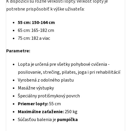
K dispozícii sú rôzne veľkosti lopty. Veľkosť lopty je
potrebne prispôsobiť k výške uživateľa:
55 cm: 150-164 cm
65 cm: 165-182 cm
75 cm: 182 a viac
Parametre:
Lopta je určená pre všetky pohybové cvičenia -
posilovanie, strečing, pilates, joga i pri rehabilitácií
Vyrobená z odolného plastu
Masážne výstupky
Špeciálny protišmykový povrch
Priemer lopty:
55 cm
Maximálne zaťaženie:
250 kg
Súčasťou balenia je
pumpička