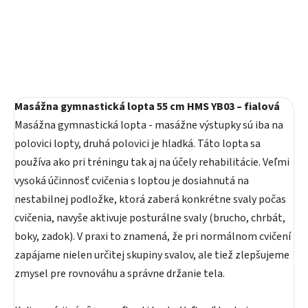
Do košíka
Masážna gymnastická lopta 55 cm HMS YB03 – fialová
Masážna gymnastická lopta - masážne výstupky sú iba na
polovici lopty, druhá polovici je hladká. Táto lopta sa
používa ako pri tréningu tak aj na účely rehabilitácie. Veľmi
vysoká účinnosť cvičenia s loptou je dosiahnutá na
nestabilnej podložke, ktorá zaberá konkrétne svaly počas
cvičenia, navyše aktivuje posturálne svaly (brucho, chrbát,
boky, zadok). V praxi to znamená, že pri normálnom cvičení
zapájame nielen určitej skupiny svalov, ale tiež zlepšujeme
zmysel pre rovnováhu a správne držanie tela.