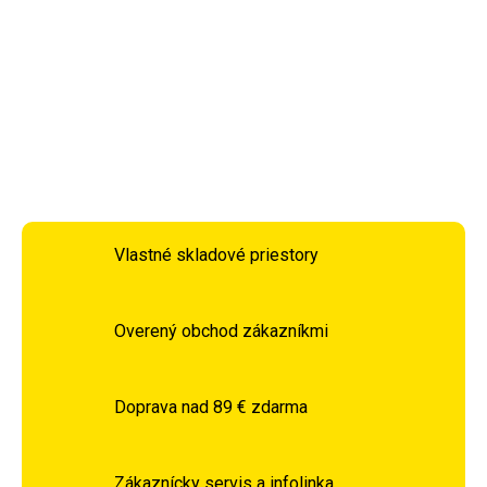
boky, zadok). V praxi to znamená, že pri normálnom cvičení
zapájame nielen určitej skupiny svalov, ale tiež zlepšujeme
zmysel pre rovnováhu a správne držanie tela.
DETAILNÉ INFORMÁCIE
OPÝTAŤ SA
STRÁŽIŤ
Vlastné skladové priestory
Overený obchod zákazníkmi
Doprava nad 89 € zdarma
Zákaznícky servis a infolinka