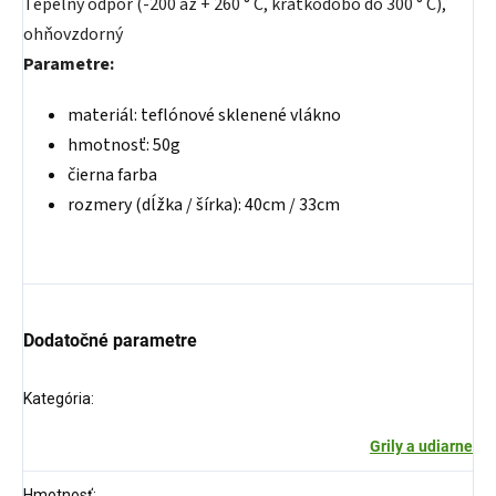
Tepelný odpor (-200 až + 260 ° C, krátkodobo do 300 ° C),
ohňovzdorný
Parametre:
materiál: teflónové sklenené vlákno
hmotnosť: 50g
čierna farba
rozmery (dĺžka / šírka): 40cm / 33cm
Dodatočné parametre
Kategória
:
Grily a udiarne
Hmotnosť
: