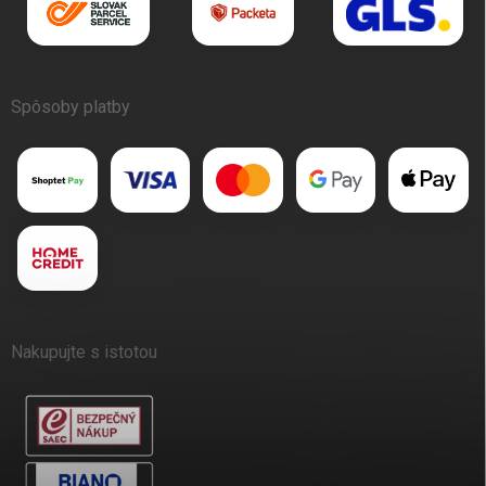
Spôsoby platby
Nakupujte s istotou