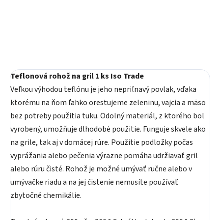
Teflonová rohož na gril 1 ks Iso Trade
Veľkou výhodou teflónu je jeho nepriľnavý povlak, vďaka
ktorému na ňom ľahko orestujeme zeleninu, vajcia a mäso
bez potreby použitia tuku. Odolný materiál, z ktorého bol
vyrobený, umožňuje dlhodobé použitie. Funguje skvele ako
na grile, tak aj v domácej rúre. Použitie podložky počas
vyprážania alebo pečenia výrazne pomáha udržiavať gril
alebo rúru čisté. Rohož je možné umývať ručne alebo v
umývačke riadu a na jej čistenie nemusíte používať
zbytočné chemikálie.