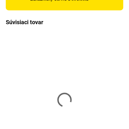
Súvisiaci tovar
DOPRAVA ZADARMO
DOPRAVA ZADARMO
Vypredané
Vypredané
Záhradný gril KAMINER
Záhradný gril
G5011
KAMINER G9789
130,80 €
118,80 €
Detail
Detail