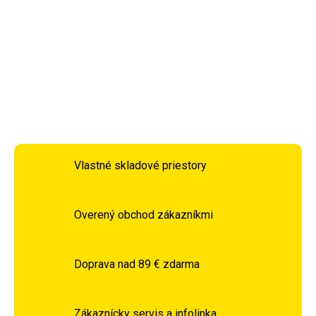
alebo rúru čisté. Rohož je možné umývať ručne alebo v
umývačke riadu a na jej čistenie nemusíte používať
zbytočné chemikálie.
DETAILNÉ INFORMÁCIE
OPÝTAŤ SA
STRÁŽIŤ
Vlastné skladové priestory
Overený obchod zákazníkmi
Doprava nad 89 € zdarma
Zákaznícky servis a infolinka