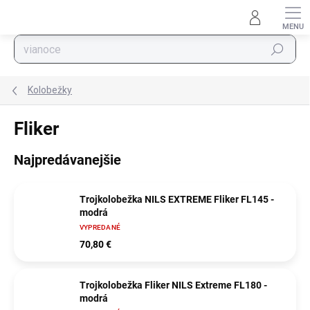
Prejsť na obsah
Hľadať
Kolobežky
Fliker
Najpredávanejšie
Trojkolobežka NILS EXTREME Fliker FL145 -
modrá
VYPREDANÉ
70,80 €
Trojkolobežka Fliker NILS Extreme FL180 -
modrá