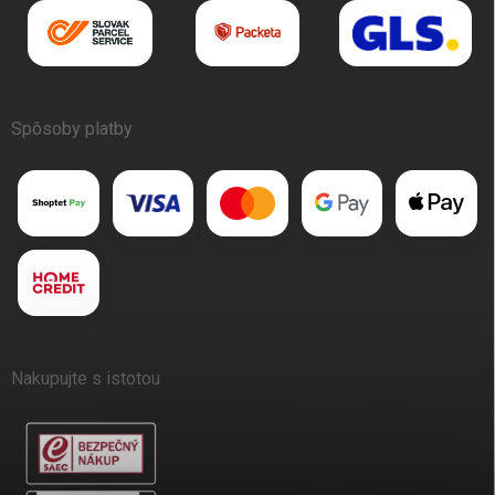
Spôsoby platby
Nakupujte s istotou