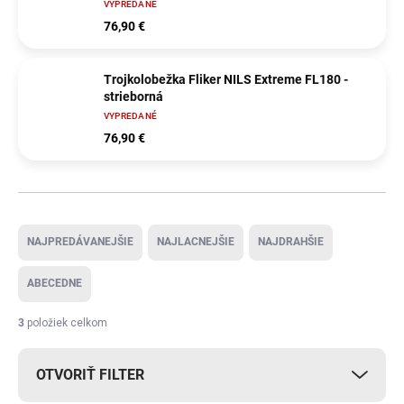
VYPREDANÉ
76,90 €
Trojkolobežka Fliker NILS Extreme FL180 -
strieborná
VYPREDANÉ
76,90 €
Radenie produktov
NAJPREDÁVANEJŠIE
NAJLACNEJŠIE
NAJDRAHŠIE
ABECEDNE
3
položiek celkom
OTVORIŤ FILTER