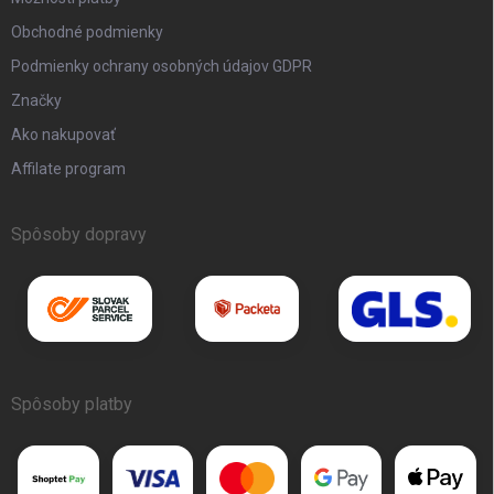
Obchodné podmienky
Podmienky ochrany osobných údajov GDPR
Značky
Ako nakupovať
Affilate program
Spôsoby dopravy
Spôsoby platby