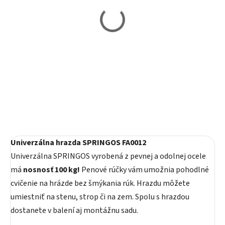
Skladom
Skladom
Univerzálna hrazda
Univerzálna hrazda HMS
SPRINGOS FA0013
PREMIUM DD10
28,20 €
52,90 €
Do košíka
Do košíka
Univerzálna hrazda SPRINGOS FA0012
Univerzálna SPRINGOS vyrobená z pevnej a odolnej ocele
má
nosnosť 100 kg!
Penové rúčky vám umožnia pohodlné
cvičenie na hrázde bez šmýkania rúk. Hrazdu môžete
umiestniť na stenu, strop či na zem. Spolu s hrazdou
dostanete v balení aj montážnu sadu.