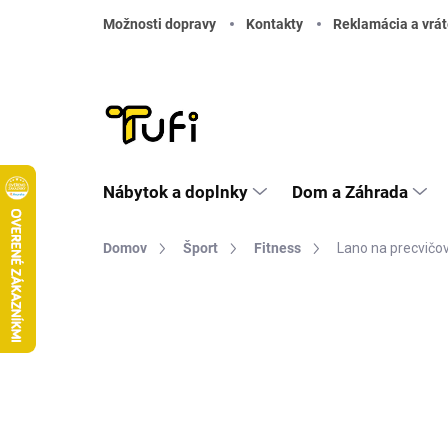
Prejsť na obsah
Možnosti dopravy
Kontakty
Reklamácia a vrát
Nábytok a doplnky
Dom a Záhrada
Domov
Šport
Fitness
Lano na precvičo
Neohodnotené
Podrobnosti hodnote