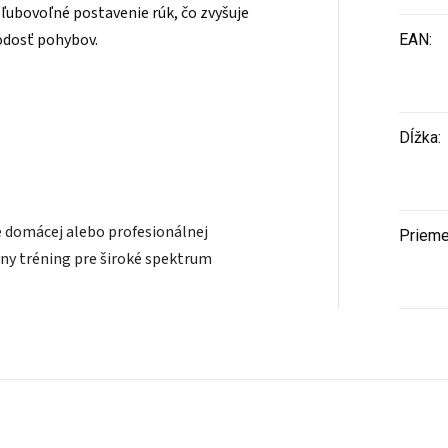
ľubovoľné postavenie rúk, čo zvyšuje
rodosť pohybov.
EAN
:
Dĺžka
:
ie domácej alebo profesionálnej
Prieme
ny tréning pre široké spektrum