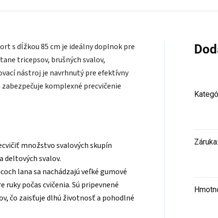
rt s dĺžkou 85 cm je ideálny doplnok pre
Dod
tane tricepsov, brušných svalov,
ovací nástroj je navrhnutý pre efektívny
m zabezpečuje komplexné precvičenie
Kategó
Záruka
ecvičiť množstvo svalových skupín
a deltových svalov.
ncoch lana sa nachádzajú veľké gumové
e ruky počas cvičenia. Sú pripevnené
Hmotn
, čo zaisťuje dlhú životnosť a pohodlné