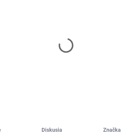
Skladom
Skl
dnoručné tiahlo MH-
Tiahlo volant ku klad
04 - Marbo Sport
Marbo Sport - MH-C1
99 €
12,90 €
Do košíka
Do košíka
e
Diskusia
Značka