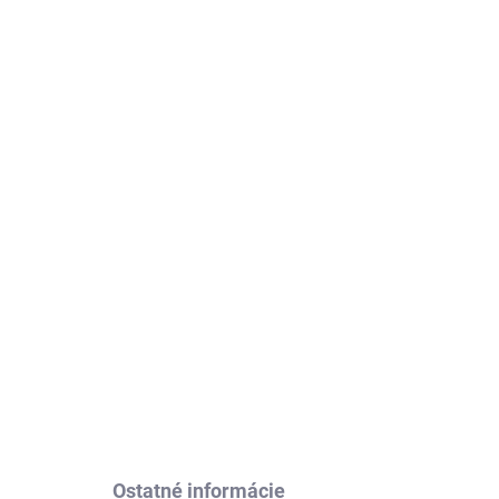
adom
Skladom
kám
Tricepsové lano UW09
03
HMS
14,90 €
Do košíka
Ostatné informácie