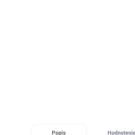
Skladom
Držiak na kotúče Marbo
Je
Sport MP-A001
C2
38,90 €
10,
Do košíka
Popis
Hodnoteni