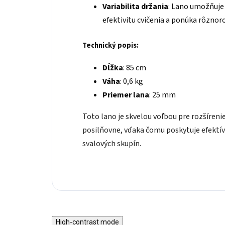
Variabilita držania
: Lano umožňuje 
efektivitu cvičenia a ponúka rôzno
Technický popis:
Dĺžka
: 85 cm
Váha
: 0,6 kg
Priemer lana
: 25 mm
Toto lano je skvelou voľbou pre rozšíren
posilňovne, vďaka čomu poskytuje efektív
svalových skupín.
High-contrast mode