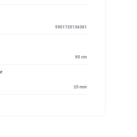
5901720136381
85 cm
r
:
25 mm