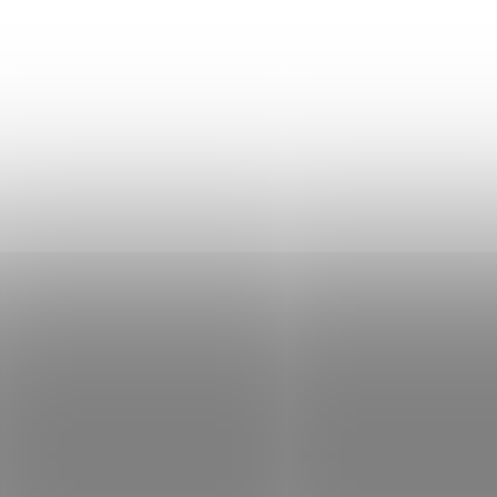
Obojručný úchop s gumou HMS
UW04
19,89 €
Skladom
Do košíka