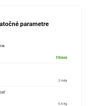
atočné parametre
ria
:
Fitness
:
2 roky
osť
:
0.6 kg