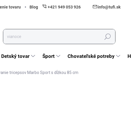
enie tovaru
Blog
+421 949 053 926
info@tufi.sk
Hľadať
Detský tovar
Šport
Chovateľské potreby
H
vanie tricepsov Marbo Sport s dĺžkou 85 cm
nia
ZNAČKA:
MARBO SPORT
19,99 €
16,25 € bez DPH
Jednotková cena:
Skladom