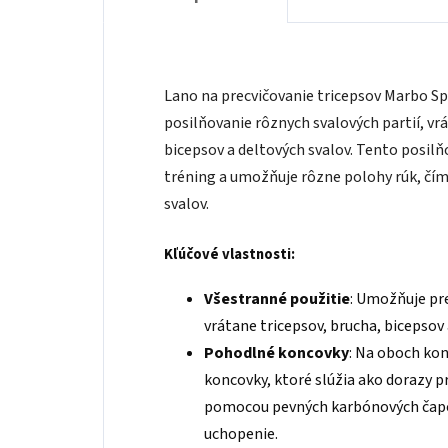
Lano na precvičovanie tricepsov Marbo Spo
posilňovanie rôznych svalových partií, vrá
bicepsov a deltových svalov. Tento posilň
tréning a umožňuje rôzne polohy rúk, čí
svalov.
Kľúčové vlastnosti:
Všestranné použitie
: Umožňuje pr
vrátane tricepsov, brucha, bicepsov 
Pohodlné koncovky
: Na oboch ko
koncovky, ktoré slúžia ako dorazy pr
pomocou pevných karbónových čapov
uchopenie.