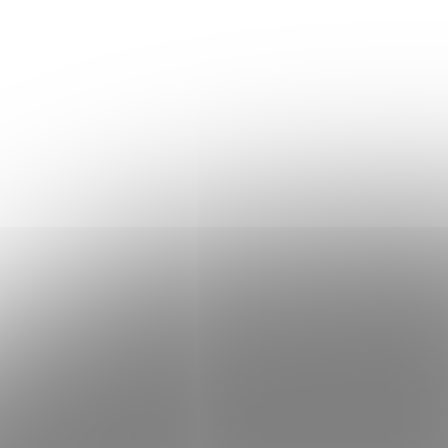
 MH-
Tricepsový adapter HMS UW06
19,90 €
Skladom
Skladom
Do košíka