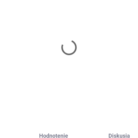
Skladom
da odporových gúm 3
 SPRINGOS FA0116
€
Do košíka
Hodnotenie
Diskusia