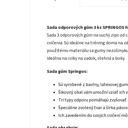
Sada odporových gúm 3 ks SPRINGOS F
Sada 3 odporových gúm na suchý zips od s
cvičenia. Sú ideálne na tréning doma na z
použitému materiálu sa gumy nezošmykujú 
ideálna na cviky na zadok, stehná a boky.
Sada gúm Springos:
Sú vyrobené z bavlny, latexovej gum
Šikovný obal vám umožní vziať ich 
Tri typy odporu pomáhajú zvyšovať 
Špeciálne zvolený tvar a šírka pás
Ich zavedením do svojich cvičení m
Sada obsahuje: