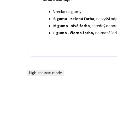
Vrecko na gumy
S guma - zelená farba
, najvyšší od
M guma
-
sivá farba
, stredný odpor,
L guma - čierna farba,
najmenší odp
High-contrast mode