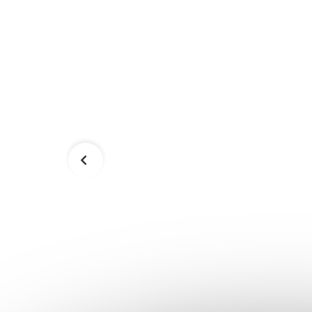
RBF-PCL
Sada odporových gúm 3 ks
SPRINGOS FA0116
24,00 €
Skladom
Skladom