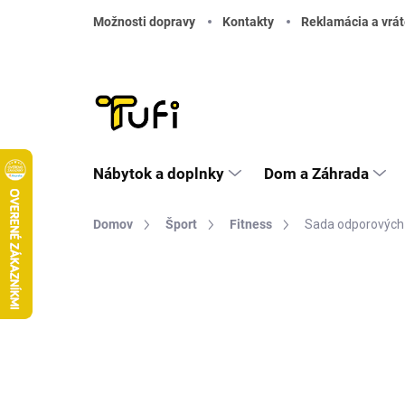
Prejsť na obsah
Možnosti dopravy
Kontakty
Reklamácia a vrát
Nábytok a doplnky
Dom a Záhrada
Domov
Šport
Fitness
Sada odporových
Neohodnotené
Podrobnosti hodnote