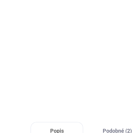
Skladom
Sada odporových gúm 3
Sa
ks SPRINGOS FA0108
ks
24 €
24 
Do košíka
Popis
Podobné (2)