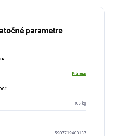
atočné parametre
ria
:
Fitness
osť
:
0.5 kg
5907719403137