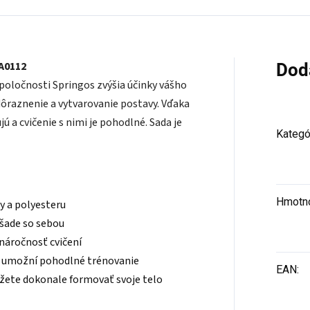
A0112
Dod
poločnosti Springos zvýšia účinky vášho
dôraznenie a vytvarovanie postavy. Vďaka
a cvičenie s nimi je pohodlné. Sada je
Kategó
Hmotn
y a polyesteru
všade so sebou
náročnosť cvičení
ov umožní pohodlné trénovanie
EAN
:
ôžete dokonale formovať svoje telo