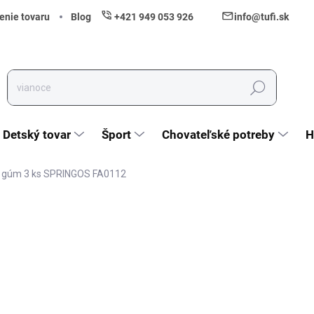
enie tovaru
Blog
+421 949 053 926
info@tufi.sk
Hľadať
Detský tovar
Šport
Chovateľské potreby
H
 gúm 3 ks SPRINGOS FA0112
nia
ZNAČKA:
SPRINGOS
19,99 €
16,25 € bez DPH
Jednotková cena:
Skladom