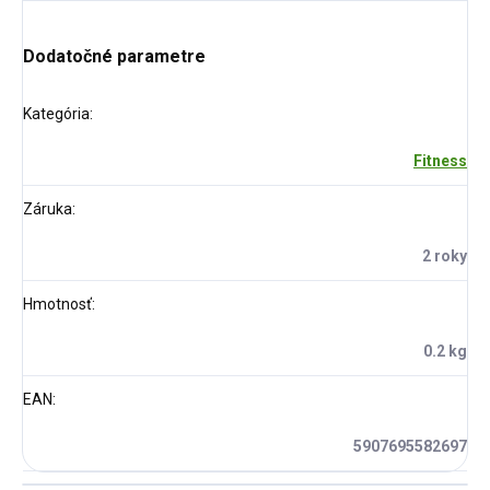
Dodatočné parametre
Kategória
:
Fitness
Záruka
:
2 roky
Hmotnosť
:
0.2 kg
EAN
:
5907695582697