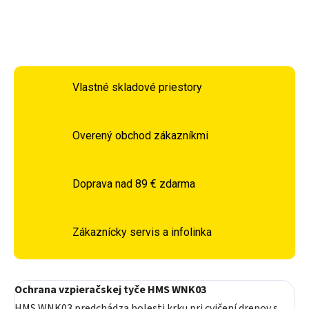
OPÝTAŤ SA
STRÁŽIŤ
Vlastné skladové priestory
Overený obchod zákazníkmi
Doprava nad 89 € zdarma
Zákaznícky servis a infolinka
Ochrana vzpieračskej tyče HMS WNK03
HMS WNK03 predchádza bolesti krku pri cvičení drepov s