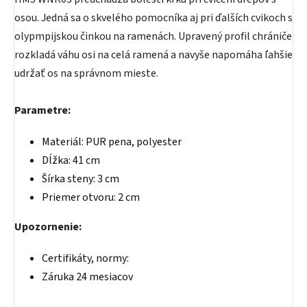
osou. Jedná sa o skvelého pomocníka aj pri ďalších cvikoch s
olypmpijskou činkou na ramenách. Upravený profil chrániče
rozkladá váhu osi na celá ramená a navyše napomáha ľahšie
udržať os na správnom mieste.
Parametre:
Materiál: PUR pena, polyester
Dĺžka: 41 cm
Šírka steny: 3 cm
Priemer otvoru: 2 cm
Upozornenie:
Certifikáty, normy:
Záruka 24 mesiacov