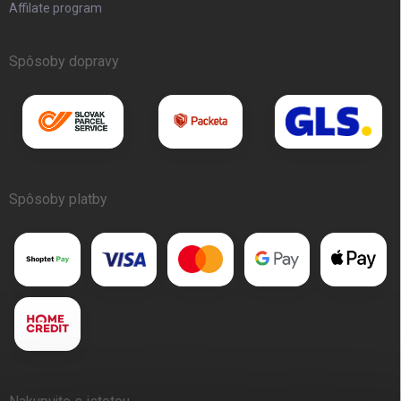
Affilate program
Spôsoby dopravy
Spôsoby platby