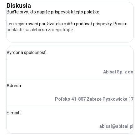
Diskusia
Buďte prvý, kto napíše príspevok k tejto položke.
Len registrovaní používatelia môžu pridávať príspevky. Prosím
prihláste sa
alebo sa
zaregistrujte
.
Výrobná spoločnosť
:
Abisal Sp. z oo
Adresa
:
Poľsko 41-807 Zabrze Pyskowicka 17
E-mail
:
abisal@abisal.pl