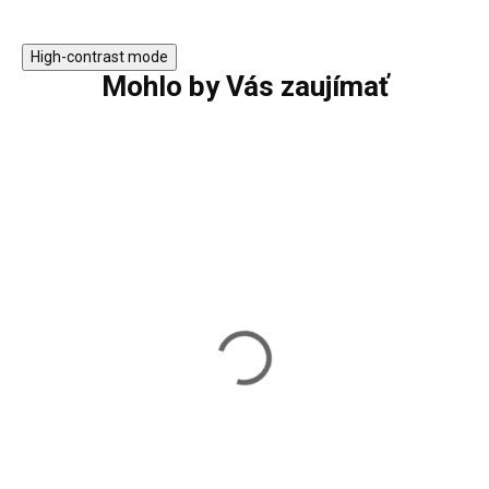
High-contrast mode
Mohlo by Vás zaujímať
Ochrana vzpieračskej
Ochrana vzpiera
tyče WNK01 HMS
tyče WNK04 HM
9,99 €
12,90 €