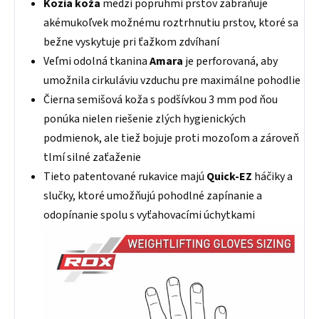
Kozia koža
medzi popruhmi prstov zabraňuje
akémukoľvek možnému roztrhnutiu prstov, ktoré sa
bežne vyskytuje pri ťažkom zdvíhaní
Veľmi odolná tkanina
Amara
je perforovaná, aby
umožnila cirkuláviu vzduchu pre maximálne pohodlie
Čierna semišová koža s podšívkou 3 mm pod ňou
ponúka nielen riešenie zlých hygienických
podmienok, ale tiež bojuje proti mozoľom a zároveň
tlmí silné zaťaženie
Tieto patentované rukavice majú
Quick-EZ
háčiky a
slučky, ktoré umožňujú pohodlné zapínanie a
odopínanie spolu s vyťahovacími úchytkami