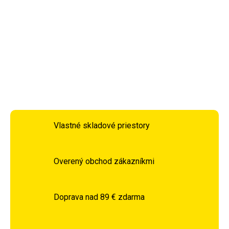
skvele odolnú dlaň.
DETAILNÉ INFORMÁCIE
OPÝTAŤ SA
STRÁŽIŤ
Vlastné skladové priestory
Overený obchod zákazníkmi
Doprava nad 89 € zdarma