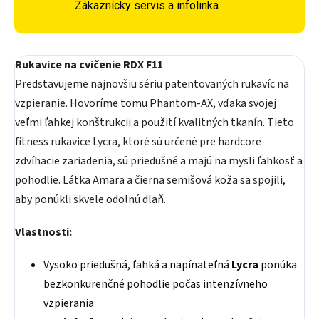
Zákaznícky servis a infolinka
Rukavice na cvičenie RDX F11
Predstavujeme najnovšiu sériu patentovaných rukavíc na
vzpieranie. Hovoríme tomu Phantom-AX, vďaka svojej
veľmi ľahkej konštrukcii a použití kvalitných tkanín. Tieto
fitness rukavice Lycra, ktoré sú určené pre hardcore
zdvíhacie zariadenia, sú priedušné a majú na mysli ľahkosť a
pohodlie. Látka Amara a čierna semišová koža sa spojili,
aby ponúkli skvele odolnú dlaň.
Vlastnosti:
Vysoko priedušná, ľahká a napínateľná
Lycra
ponúka
bezkonkurenčné pohodlie počas intenzívneho
vzpierania