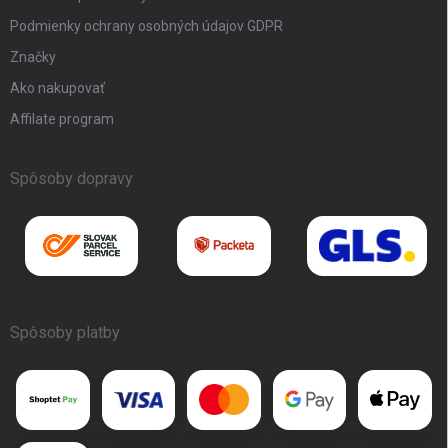
Podmienky ochrany osobných údajov GDPR
Značky
Ako nakupovať
Affilate program
Spôsoby dopravy
Spôsoby platby