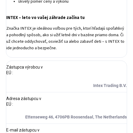
skvelý pomer ceny a výkonu
INTEX – leto vo vašej záhrade začína tu
Značka INTEX je ideálnou voľbou pre tých, ktorí hľadajú spoľahlivý
a pohodlný spôsob, ako si užiť letné dni v bazéne priamo doma. Či
už chcete oddychovať, osviežiť sa alebo zabaviť deti – s INTEX to
ide jednoducho a bezpečne.
Zástupca výrobcu v
EÚ
:
Intex Trading B.V.
Adresa zástupcu v
EÚ
:
Ettenseweg 46, 4706PB Roosendaal, The Netherlands
E-mail zástupcu v