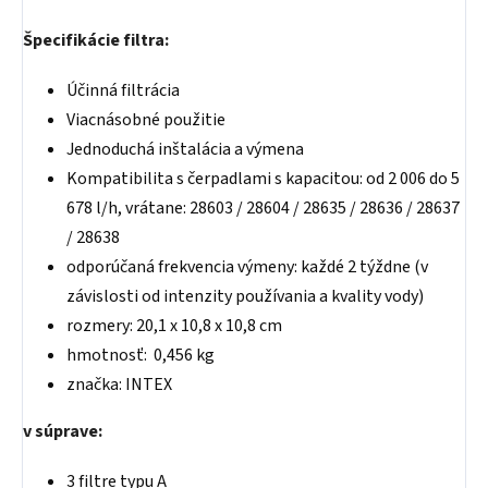
Špecifikácie filtra:
Účinná filtrácia
Viacnásobné použitie
Jednoduchá inštalácia a výmena
Kompatibilita s čerpadlami s kapacitou: od 2 006 do 5
678 l/h, vrátane: 28603 / 28604 / 28635 / 28636 / 28637
/ 28638
odporúčaná frekvencia výmeny: každé 2 týždne (v
závislosti od intenzity používania a kvality vody)
rozmery: 20,1 x 10,8 x 10,8 cm
hmotnosť:
0,456 kg
značka: INTEX
v súprave:
3 filtre typu A