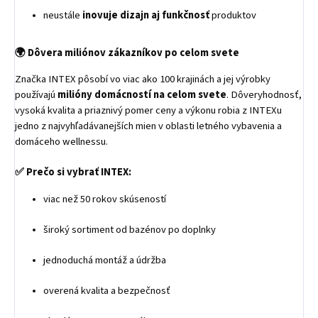
neustále
inovuje dizajn aj funkčnosť
produktov
🌍
Dôvera miliónov zákazníkov po celom svete
Značka INTEX pôsobí vo viac ako 100 krajinách a jej výrobky
používajú
milióny domácností na celom svete
. Dôveryhodnosť,
vysoká kvalita a priaznivý pomer ceny a výkonu robia z INTEXu
jedno z najvyhľadávanejších mien v oblasti letného vybavenia a
domáceho wellnessu.
✅ Prečo si vybrať INTEX:
viac než 50 rokov skúseností
široký sortiment od bazénov po doplnky
jednoduchá montáž a údržba
overená kvalita a bezpečnosť