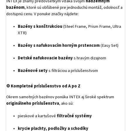
INTEX je známy predovšetkým vďaka svojim
nadzemným
bazénom
, ktoré sú obľúbené pre jednoduchú montáž, odolnosť a
dostupnú cenu. V ponuke značky nájdete:
Bazény s konštrukciou
(Steel Frame, Prism Frame, Ultra
XTR)
Bazény s nafukovacím horným prstencom
(Easy Set)
Detské nafukovacie bazény
s hravým dizajnom
Bazénové sety
s filtráciou a príslušenstvom
⚙️
Kompletné príslušenstvo od A po Z
Okrem samotných bazénov ponúka INTEX aj široké spektrum
originálneho príslušenstva
, ako sú:
pieskové a kartušové
filtračné systémy
krycie plachty, podložky a schodíky