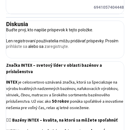
6941057404448
Diskusia
Buďte prvý, kto napíše príspevok k tejto položke.
Len registrovaní používatelia môžu pridávať príspevky. Prosím
prihláste sa
alebo sa
zaregistrujte
.
Značka INTEX – svetový líder v oblasti bazénov a
príslušenstva
INTEX
je celosvetovo uznávaná značka, ktorá sa špecializuje na
výrobu kvalitných nadzemných bazénov, nafukovacích výrobkov,
víriviek, člnov, matracov a širokého sortimentu bazénového
príslušenstva. Už viac ako
50 rokov
ponúka spoľahlivé a inovatívne
riešenia pre voľný čas, relax aj letné osvieženie.
🏊‍♂️
Bazény INTEX – kvalita, na ktorú sa môžete spoľahnúť