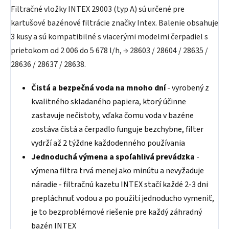
Filtračné vložky INTEX 29003 (typ A) sú určené pre
kartušové bazénové filtrácie značky Intex.
Balenie obsahuje
3 kusy a sú kompatibilné s viacerými modelmi čerpadiel s
prietokom
od 2 006 do 5 678 l/h, → 28603 / 28604 / 28635 /
28636 / 28637 / 28638.
Čistá a bezpečná voda na mnoho dní
- vyrobený z
kvalitného skladaného papiera, ktorý účinne
zastavuje nečistoty, vďaka čomu voda v bazéne
zostáva čistá a čerpadlo funguje bezchybne, filter
vydrží až 2 týždne každodenného používania
Jednoduchá výmena a spoľahlivá prevádzka
-
výmena filtra trvá menej ako minútu a nevyžaduje
náradie - filtračnú kazetu INTEX stačí každé 2-3 dni
prepláchnuť vodou a po použití jednoducho vymeniť,
je to bezproblémové riešenie pre každý záhradný
bazén INTEX