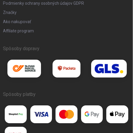
Podmienky ochrany osobných údajov GDPR
Značky
Ako nakupovať
Affilate program
Spôsoby dopravy
Spôsoby platby