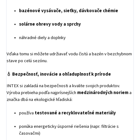
bazénové vysávače, sieťky, dávkovače chémie
solárne ohrevy vody a sprchy
náhradné diely a doplnky
Vďaka tomu si môžete udržiavať vodu čistú a bazén v bezchybnom
stave po celú sezónu.
💧
Bezpečnosť, inovácie a ohľaduplnosť k prírode
INTEX si zakladá na bezpečnosti a kvalite svojich produktov.
Výroba prebieha podľa najprísnejších
medzinárodných noriem
a
značka dbá na ekologické hľadiská:
používa
testované a recyklovateľné materiály
ponúka energeticky úsporné riešenia (napr. filtrácie s
časovačmi)