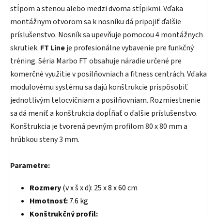
stĺpom a stenou alebo medzi dvoma stĺpikmi. Vďaka
montážnym otvorom sa k nosníku dá pripojiť ďalšie
príslušenstvo. Nosník sa upevňuje pomocou 4 montážnych
skrutiek.
FT Line
je profesionálne vybavenie pre funkčný
tréning. Séria Marbo FT obsahuje náradie určené pre
komerčné využitie v posilňovniach a fitness centrách. Vďaka
modulovému systému sa dajú konštrukcie prispôsobiť
jednotlivým telocvičniam a posilňovniam. Rozmiestnenie
sa dá meniť a konštrukcia dopĺňať o ďalšie príslušenstvo.
Konštrukcia je tvorená pevným profilom 80 x 80 mm a
hrúbkou steny 3 mm.
Parametre:
Rozmery
(v x š x d): 25 x 8 x 60 cm
Hmotnosť:
7.6 kg
Konštrukčný profil: