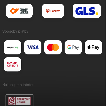
Spôsoby platby
Nakupujte s istotou