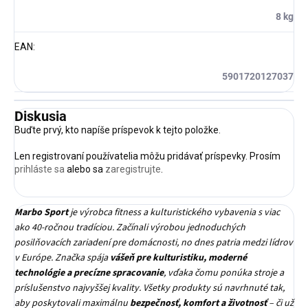
8 kg
EAN
:
5901720127037
Diskusia
Buďte prvý, kto napíše príspevok k tejto položke.
Len registrovaní používatelia môžu pridávať príspevky. Prosím
prihláste sa
alebo sa
zaregistrujte
.
Marbo Sport
je výrobca fitness a kulturistického vybavenia s viac
ako 40-ročnou tradíciou. Začínali výrobou jednoduchých
posilňovacích zariadení pre domácnosti, no dnes patria medzi lídrov
v Európe. Značka spája
vášeň pre kulturistiku, moderné
technológie a precízne spracovanie
, vďaka čomu ponúka stroje a
príslušenstvo najvyššej kvality. Všetky produkty sú navrhnuté tak,
aby poskytovali maximálnu
bezpečnosť, komfort a životnosť
– či už