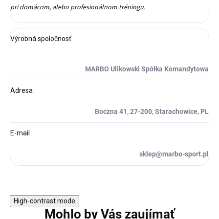
pri domácom, alebo profesionálnom tréningu.
Výrobná spoločnosť
:
MARBO Ulikowski Spółka Komandytowa
Adresa
:
Boczna 41, 27-200, Starachowice, PL
E-mail
:
sklep@marbo-sport.pl
High-contrast mode
Mohlo by Vás zaujímať