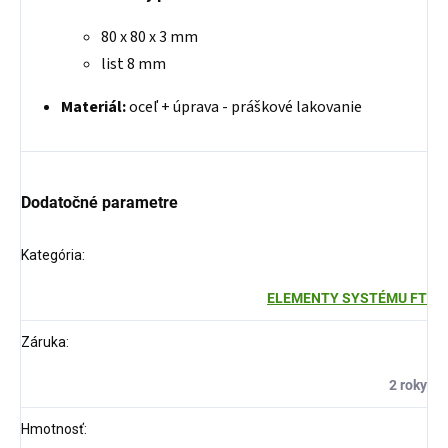
80 x 80 x 3 mm
list 8 mm
Materiál:
oceľ + úprava - práškové lakovanie
Dodatočné parametre
Kategória
:
ELEMENTY SYSTÉMU FT
Záruka
:
2 roky
Hmotnosť
: