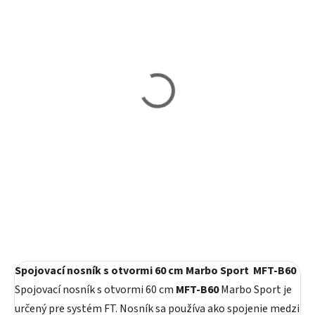
Skladom
Skladom
Šikmý spojovací nosník s
Šikmý spojovací nosník s
otvormi 110 cm Marbo
otvormi 180 cm Marbo
Sport MFT-B110-S
Sport MFT-B180-S
88,60 €
111,40 €
Do košíka
Do košíka
Spojovací nosník s otvormi 60 cm Marbo Sport MFT-B60
Spojovací nosník s otvormi 60 cm
MFT-B60
Marbo Sport je
určený pre systém FT. Nosník sa používa ako spojenie medzi