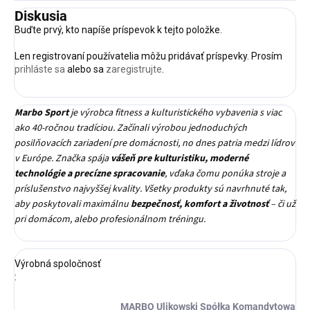
Diskusia
Buďte prvý, kto napíše príspevok k tejto položke.
Len registrovaní používatelia môžu pridávať príspevky. Prosím
prihláste sa
alebo sa
zaregistrujte
.
Marbo Sport
je výrobca fitness a kulturistického vybavenia s viac
ako 40-ročnou tradíciou. Začínali výrobou jednoduchých
posilňovacích zariadení pre domácnosti, no dnes patria medzi lídrov
v Európe. Značka spája
vášeň pre kulturistiku, moderné
technológie a precízne spracovanie
, vďaka čomu ponúka stroje a
príslušenstvo najvyššej kvality. Všetky produkty sú navrhnuté tak,
aby poskytovali maximálnu
bezpečnosť, komfort a životnosť
– či už
pri domácom, alebo profesionálnom tréningu.
Výrobná spoločnosť
:
MARBO Ulikowski Spółka Komandytowa