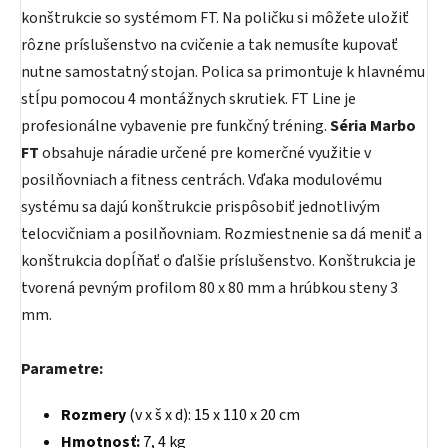
konštrukcie so systémom FT. Na poličku si môžete uložiť
rôzne príslušenstvo na cvičenie a tak nemusíte kupovať
nutne samostatný stojan. Polica sa primontuje k hlavnému
stĺpu pomocou 4 montážnych skrutiek. FT Line je
profesionálne vybavenie pre funkčný tréning.
Séria Marbo
FT
obsahuje náradie určené pre komerčné využitie v
posilňovniach a fitness centrách. Vďaka modulovému
systému sa dajú konštrukcie prispôsobiť jednotlivým
telocvičniam a posilňovniam. Rozmiestnenie sa dá meniť a
konštrukcia dopĺňať o ďalšie príslušenstvo. Konštrukcia je
tvorená pevným profilom 80 x 80 mm a hrúbkou steny 3
mm.
Parametre:
Rozmery
(v x š x d): 15 x 110 x 20 cm
Hmotnosť:
7, 4 kg