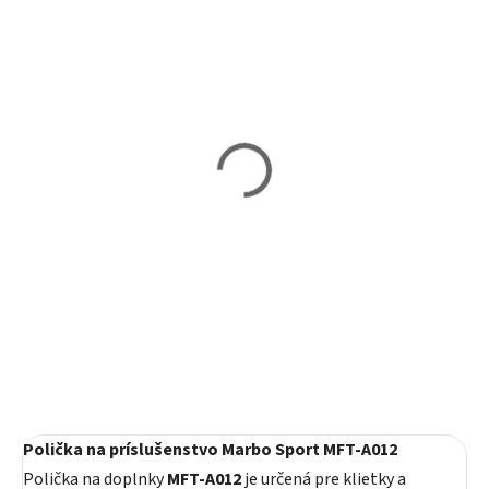
Skladom
Skladom
Dvojitá tyč 33/48 mm
Dvojitá tyč 33/48 mm
110 cm Marbo
110 cm Marbo
Sport MFT-D3348P-110
Sport MFT-D3348P-110-
P
64,30 €
92,50 €
Do košíka
Do košíka
Polička na príslušenstvo Marbo Sport MFT-A012
Polička na doplnky
MFT-A012
je určená pre klietky a