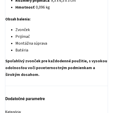
Rozmery prijímača
: 9,5 x 6,5 x 3 cm
Hmotnosť
: 0,096 kg
Obsah balenia:
Zvonček
Prijímač
Montážna súprava
Batéria
Spoľahlivý zvonček pre každodenné použitie, s vysokou
odolnosťou voči poveternostným podmienkam a
širokým dosahom.
Dodatočné parametre
Kategória
: