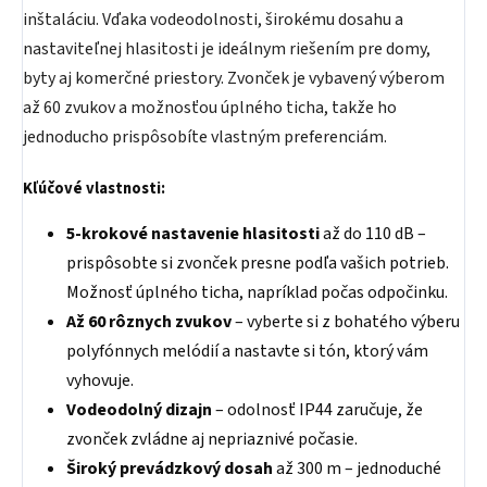
inštaláciu. Vďaka vodeodolnosti, širokému dosahu a
nastaviteľnej hlasitosti je ideálnym riešením pre domy,
byty aj komerčné priestory. Zvonček je vybavený výberom
až 60 zvukov a možnosťou úplného ticha, takže ho
jednoducho prispôsobíte vlastným preferenciám.
Kľúčové vlastnosti:
5-krokové nastavenie hlasitosti
až do 110 dB –
prispôsobte si zvonček presne podľa vašich potrieb.
Možnosť úplného ticha, napríklad počas odpočinku.
Až 60 rôznych zvukov
– vyberte si z bohatého výberu
polyfónnych melódií a nastavte si tón, ktorý vám
vyhovuje.
Vodeodolný dizajn
– odolnosť IP44 zaručuje, že
zvonček zvládne aj nepriaznivé počasie.
Široký prevádzkový dosah
až 300 m – jednoduché