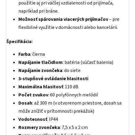
použitie aj pri väčšej vzdialenosti od prijímača,
napríklad pri bráne.
Možnosť spárovania viacerých prijímačov
– pre
flexibilné využitie v domácnosti alebo kancelárii.
Špecifikácia:
Farba
: čierna
Napájanie tlačidlom
: batéria (súčasť balenia)
Napájanie zvončeka
: do siete
3-stupňové ovládanie hlasitosti
Maximálna hlasitosť
: 110 dB
Počet zvukov
: 60 polyfónnych melódií
Dosah
: až 300 m (v otvorenom priestore, dosah sa
môže znížiť v prítomnosti prekážok)
Vodotesnosť
: IP44
Rozmery zvončeka
: 7,5 x 5 x 2 cm