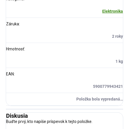
Elektronika
Záruka
:
2 roky
Hmotnosť
:
1 kg
EAN
:
5900779943421
Položka bola vypredaná…
Diskusia
Buďte prvý, kto napíše príspevok k tejto položke.