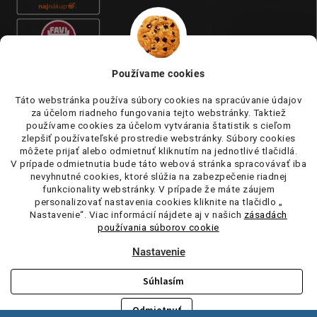
Používame cookies
Táto webstránka používa súbory cookies na spracúvanie údajov
za účelom riadneho fungovania tejto webstránky. Taktiež
používame cookies za účelom vytvárania štatistik s cieľom
zlepšiť používateľské prostredie webstránky. Súbory cookies
môžete prijať alebo odmietnuť kliknutím na jednotlivé tlačidlá.
V prípade odmietnutia bude táto webová stránka spracovávať iba
nevyhnutné cookies, ktoré slúžia na zabezpečenie riadnej
funkcionality webstránky. V prípade že máte záujem
personalizovať nastavenia cookies kliknite na tlačidlo „
Nastavenie“. Viac informácií nájdete aj v našich
zásadách
používania súborov cookie
Nastavenie
Súhlasím
Copyright 2026
tufi.sk
. Všetky práva vyhradené.
Upraviť nastavenie
cookies
Odmietnuť
Vytvoril Shoptet