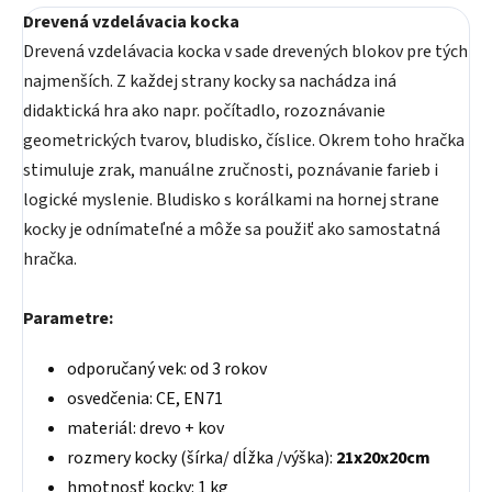
Drevená vzdelávacia kocka
Drevená vzdelávacia kocka v sade drevených blokov pre tých
najmenších. Z každej strany kocky sa nachádza iná
didaktická hra ako napr. počítadlo, rozoznávanie
geometrických tvarov, bludisko, číslice. Okrem toho hračka
stimuluje zrak, manuálne zručnosti, poznávanie farieb i
logické myslenie. Bludisko s korálkami na hornej strane
kocky je odnímateľné a môže sa použiť ako samostatná
hračka.
Parametre:
odporučaný vek: od 3 rokov
osvedčenia: CE, EN71
materiál: drevo + kov
rozmery kocky (šírka/ dĺžka /výška):
21x20x20cm
hmotnosť kocky: 1 kg