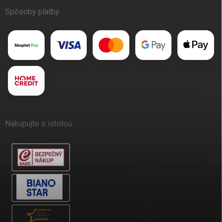
Spôsoby platby
Nakupujte s istotou