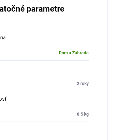
atočné parametre
ria
:
Dom a Záhrada
:
2 roky
osť
:
8.5 kg