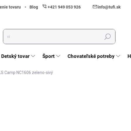
enie tovaru
Blog
+421 949 053 926
info@tufi.sk
Hľadať
Detský tovar
Šport
Chovateľské potreby
H
LS Camp NC1606 zeleno-sivý
nia
ZNAČKA:
NILS CAMP
108,90 €
88,54 € bez DPH