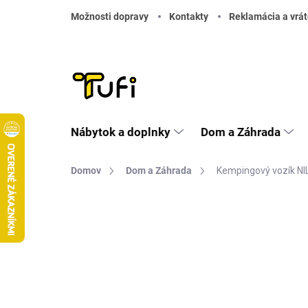
Prejsť na obsah
Možnosti dopravy
Kontakty
Reklamácia a vrát
Nábytok a doplnky
Dom a Záhrada
Domov
Dom a Záhrada
Kempingový vozík NI
Neohodnotené
Podrobnosti hodnote
DOPRAVA ZADARMO