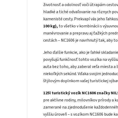
životnosť a odolnosť voči útrapám cestov
hladké a tiché odvaľovanie na rôznych p
kamenisté cesty. Prekvapí vás jeho ľahko
100 kg),
to všetko v kombinácii s výsuvn
manévrovanie a prepravu aj ťažkých predm
cestách – NC1606 je navrhnutý tak, aby to 
Jeho ďalšie funkcie, ako je ľahké skladani
povyšujú funkčnosť tohto vozíka na vyššiu
auta bez toho, aby zaberal veľa miesta a 
niekoľkých sekúnd. Vďaka svojim jednod
štýlovým doplnkom vašej turistickej výbav
125l turistický vozík NC1606 značky NI
pre aktívne rodiny, milovníkov prírody a k
zamerané na zjednodušenie každodenného 
vyššiu úroveň – s vozíkom NC1606 bude kaž