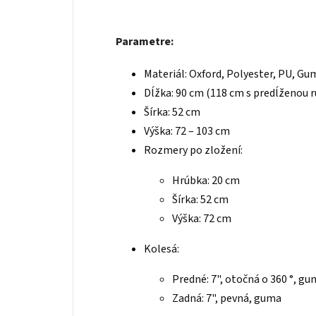
Parametre:
Materiál: Oxford, Polyester, PU, Gu
Dĺžka: 90 cm (118 cm s predĺženou 
Šírka: 52 cm
Výška: 72 – 103 cm
Rozmery po zložení:
Hrúbka: 20 cm
Šírka: 52 cm
Výška: 72 cm
Kolesá:
Predné: 7", otočná o 360 °, g
Zadná: 7", pevná, guma