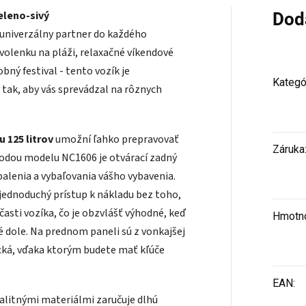
eleno-sivý
Dod
 univerzálny partner do každého
volenku na pláži, relaxačné víkendové
ný festival - tento vozík je
Kategó
ý tak, aby vás sprevádzal na rôznych
 125 litrov
umožní ľahko prepravovať
Záruka
odou modelu NC1606 je otvárací zadný
balenia a vybaľovania vášho vybavenia.
 jednoduchý prístup k nákladu bez toho,
časti vozíka, čo je obzvlášť výhodné, keď
Hmotn
 dole. Na prednom paneli sú z vonkajšej
ecká, vďaka ktorým budete mať kľúče
EAN
:
alitnými materiálmi zaručuje dlhú