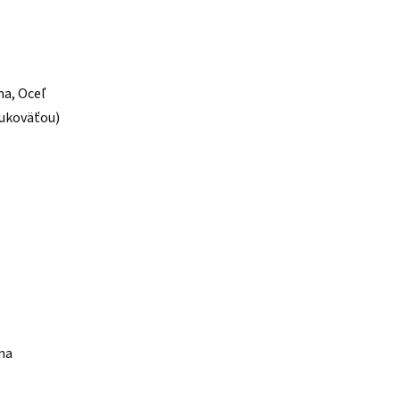
ma, Oceľ
rukoväťou)
uma