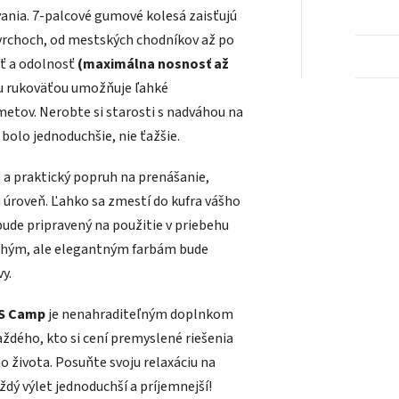
ania. 7-palcové gumové kolesá zaisťujú
ovrchoch, od mestských chodníkov až po
sť a odolnosť
(maximálna nosnosť až
ou rukoväťou umožňuje ľahké
etov. Nerobte si starosti s nadváhou na
bolo jednoduchšie, nie ťažšie.
e a praktický popruh na prenášanie,
 úroveň. Ľahko sa zmestí do kufra vášho
bude pripravený na použitie v priebehu
uchým, ale elegantným farbám bude
y.
LS Camp
je nenahraditeľným doplnkom
aždého, kto si cení premyslené riešenia
života. Posuňte svoju relaxáciu na
dý výlet jednoduchší a príjemnejší!