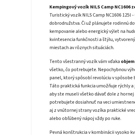
Kempingový vozík NILS Camp NC1606 z
Turistický vozík NILS Camp NC1606 125l -
dobrodružstva. Či už plánujete rodinnú do
kempovanie alebo energický výlet na hudob
kvintesencia funkčnosti a štýlu, vytvoren
miestach av rôznych situáciách.
Tento všestranný vozík vám vďaka
objemu
všetko, čo potrebujete. Nepochybnou výh
panel, ktorý spôsobí revolúciu v spôsobe 
Táto praktická funkcia umožňuje rýchly a
aby ste museli všetko dávať dole z hornej 
potrebujete dosiahnuť na veci umiestnené
aj z vnútornej strany vozíka praktické vr
alebo obľúbený nápoj vždy po ruke.
Pevná konštrukcia v kombinácii vysoko kv