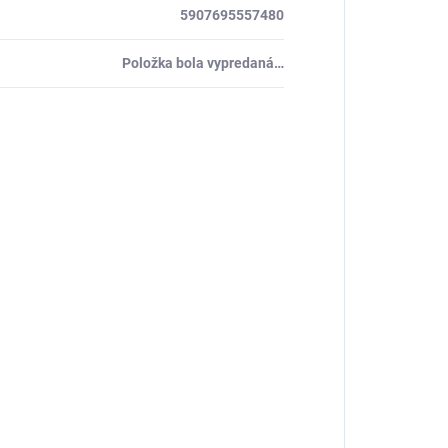
5907695557480
Položka bola vypredaná…