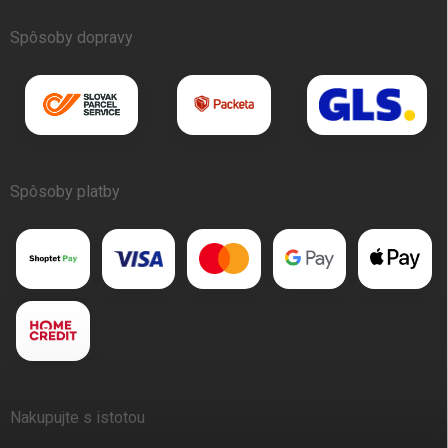
Spôsoby dopravy
Spôsoby platby
Nakupujte s istotou