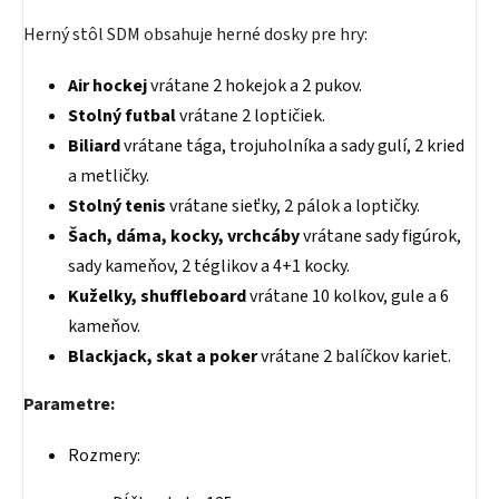
Herný stôl SDM obsahuje herné dosky pre hry:
Air hockej
vrátane 2 hokejok a 2 pukov.
Stolný futbal
vrátane 2 loptičiek.
Biliard
vrátane tága, trojuholníka a sady gulí, 2 kried
a metličky.
Stolný tenis
vrátane sieťky, 2 pálok a loptičky.
Šach, dáma, kocky, vrchcáby
vrátane sady figúrok,
sady kameňov, 2 téglikov a 4+1 kocky.
Kuželky, shuffleboard
vrátane 10 kolkov, gule a 6
kameňov.
Blackjack, skat a poker
vrátane 2 balíčkov kariet.
Parametre:
Rozmery: