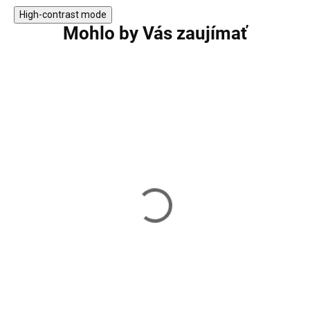
High-contrast mode
Mohlo by Vás zaujímať
Dámske pyžamo
Detské pyžamo j
jednorožec veľ.L
130-140 cm SPR
SPRINGOS HA5081
HA5072
20,80 €
19,99 €
Skladom
Skladom