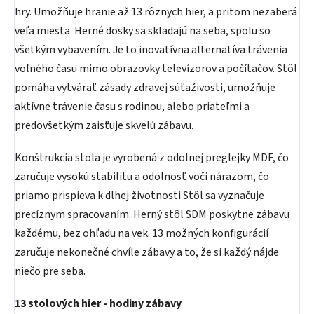
hry. Umožňuje hranie až 13 rôznych hier, a pritom nezaberá
veľa miesta. Herné dosky sa skladajú na seba, spolu so
všetkým vybavením. Je to inovatívna alternatíva trávenia
voľného času mimo obrazovky televízorov a počítačov. Stôl
pomáha vytvárať zásady zdravej súťaživosti, umožňuje
aktívne trávenie času s rodinou, alebo priateľmi a
predovšetkým zaisťuje skvelú zábavu.
Konštrukcia stola je vyrobená z odolnej preglejky MDF, čo
zaručuje vysokú stabilitu a odolnosť voči nárazom, čo
priamo prispieva k dlhej životnosti Stôl sa vyznačuje
precíznym spracovaním. Herný stôl SDM poskytne zábavu
každému, bez ohľadu na vek. 13 možných konfigurácií
zaručuje nekonečné chvíle zábavy a to, že si každý nájde
niečo pre seba.
13 stolových hier - hodiny zábavy