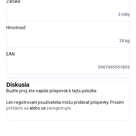
Záruka
:
2 roky
Hmotnosť
:
28 kg
EAN
:
5907695557893
Diskusia
Buďte prvý, kto napíše príspevok k tejto položke.
Len registrovaní používatelia môžu pridávať príspevky. Prosím
prihláste sa
alebo sa
zaregistrujte
.