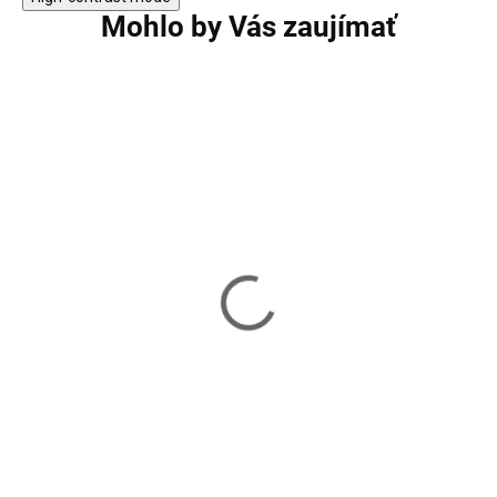
Mohlo by Vás zaujímať
Hnedá PVC balkónová
Tmavosivá PVC b
zástena 500x100 cm
zástena 500x100
SPRINGOS GA0245
SPRINGOS GA02
44,90 €
43,90 €
Skladom
Skladom
Do košíka
Do košíka