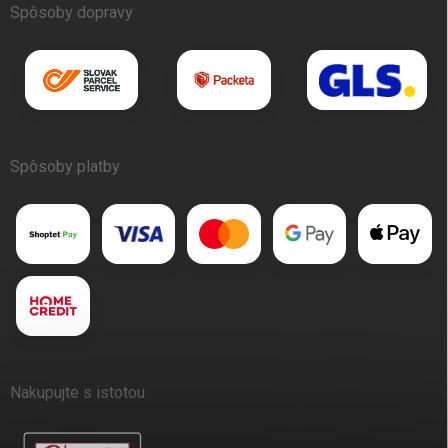
Spôsoby dopravy
Spôsoby platby
Nakupujte s istotou