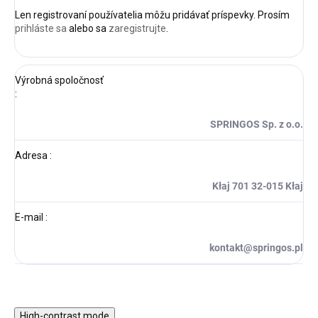
Len registrovaní používatelia môžu pridávať príspevky. Prosím
prihláste sa
alebo sa
zaregistrujte
.
Výrobná spoločnosť
:
SPRINGOS Sp. z o.o.
Adresa
:
Kłaj 701 32-015 Kłaj
E-mail
:
kontakt@springos.pl
High-contrast mode