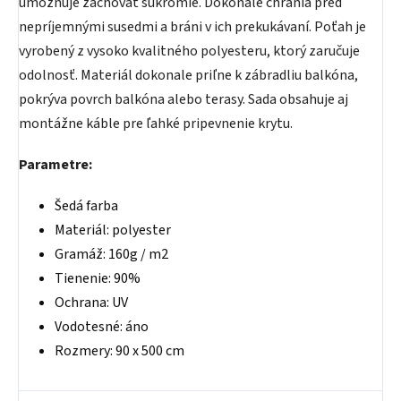
umožňuje zachovať súkromie. Dokonale chránia pred
nepríjemnými susedmi a bráni v ich prekukávaní. Poťah je
vyrobený z vysoko kvalitného polyesteru, ktorý zaručuje
odolnosť. Materiál dokonale priľne k zábradliu balkóna,
pokrýva povrch balkóna alebo terasy. Sada obsahuje aj
montážne káble pre ľahké pripevnenie krytu.
Parametre:
Šedá farba
Materiál: polyester
Gramáž: 160g / m2
Tienenie: 90%
Ochrana: UV
Vodotesné: áno
Rozmery: 90 x 500 cm