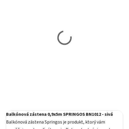
Vypredané
Vypredané
Bočná markíza 180 x 300
Balkónová zástena
cm SONGMICS GSA180E
0,8x5m SPRINGOS
BN1014 - sivá
129,90 €
24,60 €
Detail
Detail
Balkónová zástena 0,9x5m SPRINGOS BN1012 - sivá
Balkónová zástena Springos je produkt, ktorý vám