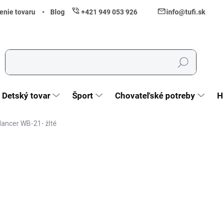
enie tovaru
Blog
+421 949 053 926
info@tufi.sk
Hľadať
Detský tovar
Šport
Chovateľské potreby
H
lancer WB-21- žlté
nia
ZNAČKA:
RAMIZ
84,90 €
69,02 € bez DPH
Jednotková cena:
Vypredané