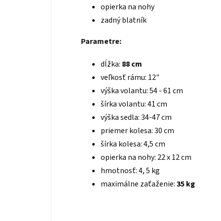
opierka na nohy
zadný blatník
Parametre:
dĺžka:
88 cm
veľkosť rámu: 12"
výška volantu: 54 - 61 cm
šírka volantu: 41 cm
výška sedla: 34-47 cm
priemer kolesa: 30 cm
šírka kolesa: 4,5 cm
opierka na nohy: 22 x 12 cm
hmotnosť: 4, 5 kg
maximálne zaťaženie:
35 kg