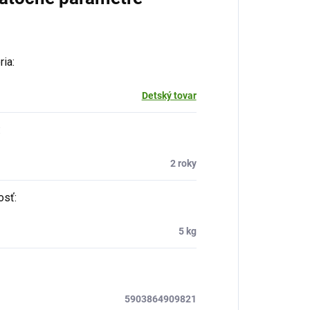
ria
:
Detský tovar
:
2 roky
osť
:
5 kg
5903864909821