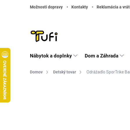
Prejsť na obsah
Možnosti dopravy
Kontakty
Reklamácia a vrát
Nábytok a doplnky
Dom a Záhrada
Domov
Detský tovar
Odrážadlo SporTrike Ba
Neohodnotené
Podrobnosti hodnote