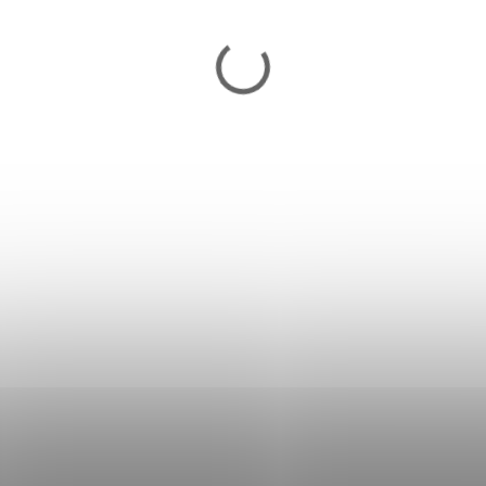
Odrážadlo RoyalBaby PONY ALU
frame RO0131 - modré
82,90 €
Skladom
Do košíka