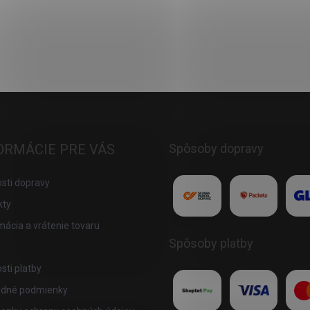
ORMÁCIE PRE VÁS
Spôsoby dopravy
sti dopravy
kty
ácia a vrátenie tovaru
Spôsoby platby
ti platby
dné podmienky