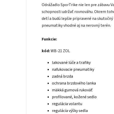
Odrážadlo SporTrike nie len pre zábavu Vaš
schopnosti udržať rovnováhu. Okrem toho
detí a budú lepšie pripravené na skutočný
pneumatiky vhodné aj na nerovný terén.
Funkcie:
kód:
WB-21 ZOL
lakované lúče a trafiky
nafukovacie pneumatiky
zadná brzda
ochrana brzdového lanka
mäkká gumová rukoväť
profilované, kožené sedlo
regulácia volantu
regulácia výšky sedla