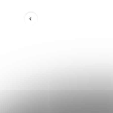
 R110 -
Odrážadlo SporTrike Balancer WB-
21- modré
86,90 €
Skladom
Skladom
Do košíka