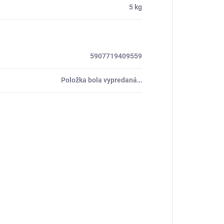
5 kg
5907719409559
Položka bola vypredaná…