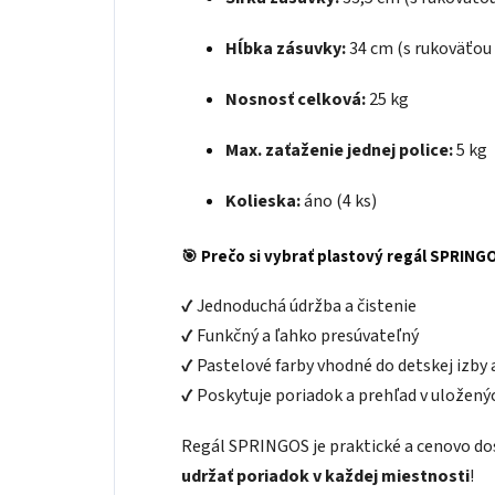
Hĺbka zásuvky:
34 cm (s rukoväťou
Nosnosť celková:
25 kg
Max. zaťaženie jednej police:
5 kg
Kolieska:
áno (4 ks)
🎯
Prečo si vybrať plastový regál SPRING
✔ Jednoduchá údržba a čistenie
✔ Funkčný a ľahko presúvateľný
✔ Pastelové farby vhodné do detskej izby 
✔ Poskytuje poriadok a prehľad v uložený
Regál SPRINGOS je praktické a cenovo do
udržať poriadok v každej miestnosti
!