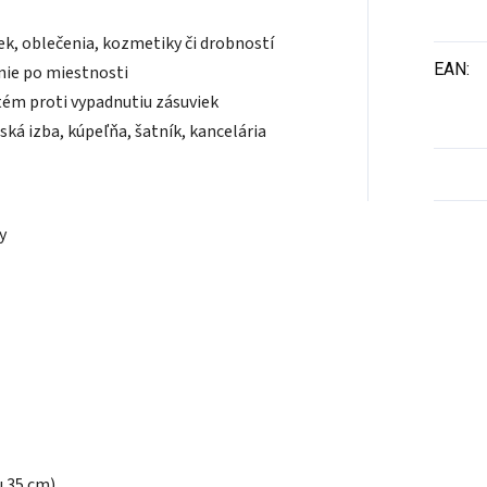
ek, oblečenia, kozmetiky či drobností
EAN
:
nie po miestnosti
tém proti vypadnutiu zásuviek
ská izba, kúpeľňa, šatník, kancelária
y
u 35 cm)