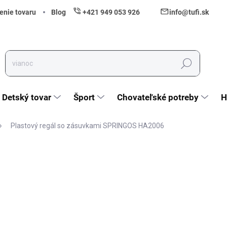
enie tovaru
Blog
+421 949 053 926
info@tufi.sk
Hľadať
Detský tovar
Šport
Chovateľské potreby
H
Plastový regál so zásuvkami SPRINGOS HA2006
nia
ZNAČKA:
SPRINGOS
39,90 €
32,44 € bez DPH
Jednotková cena:
Vypredané