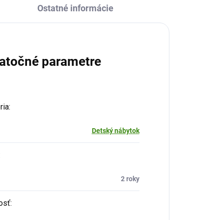
Ostatné informácie
atočné parametre
ria
:
Detský nábytok
:
2 roky
osť
: