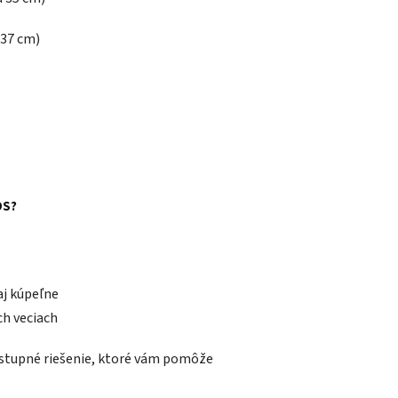
 37 cm)
OS?
aj kúpeľne
ch veciach
stupné riešenie, ktoré vám pomôže