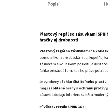
Popis
H
Plastový regál so zásuvkami SPRIN
hračky aj drobnosti
Plastový regál so zásuvkami na kolie
pomocníkom pre detskú izbu, kúpeľňu, kan
zásuvkám a kolieskam poskytuje dostatok
ľahko presúvať tam, kde ho práve potrebu
Je vyrobený z
ľahko čistiteľného plastu
majú
zaoblené hrany
a
ochranu proti v
zásuviek dodajú interiéru svieži a moderný
✅
Výhody regálu SPRINGOS: