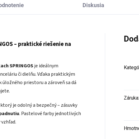
odnotenie
Diskusia
Dod
GOS – praktické riešenie na
skach SPRINGOS
je ideálnym
Kategó
celáriu či dielňu. Vďaka praktickým
 úložného priestoru a zároveň sa dá
jete.
Záruka
, ktorý je odolný a bezpečný – zásuvky
ypadnutiu
. Pastelové farby jednotlivých
 vzhľad.
Hmotn