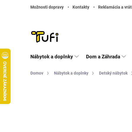
Prejsť na obsah
Možnosti dopravy
Kontakty
Reklamácia a vrát
Nábytok a doplnky
Dom a Záhrada
Domov
Nábytok a doplnky
Detský nábytok
Neohodnotené
Podrobnosti hodnote