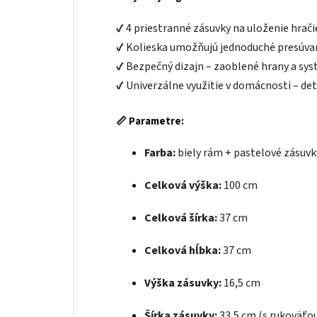
✔ 4 priestranné zásuvky na uloženie hrači
✔ Kolieska umožňujú jednoduché presúva
✔ Bezpečný dizajn – zaoblené hrany a sys
✔ Univerzálne využitie v domácnosti – det
📏
Parametre:
Farba:
biely rám + pastelové zásuvk
Celková výška:
100 cm
Celková šírka:
37 cm
Celková hĺbka:
37 cm
Výška zásuvky:
16,5 cm
Šírka zásuvky:
33,5 cm (s rukoväťo