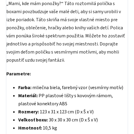
„Mami, kde mám ponožky?“ Táto roztomilá polička s
boxami povzbudzuje vaše malé deti, aby si samy urobili v
izbe poriadok. Táto skriňa má svoje vlastné miesto pre
ponožky, oblečenie, hračky alebo knihy vašich detí. Polica
vám ponúka široké spektrum použitia. Môžete ho zostaviť
jednotlivo a prispôsobiť ho svojej miestnosti. Doprajte
svojim deťom poličku s vesmírnymi motívmi, aby mohli
popustiť uzdu svojej fantázii.
Parametre:
Farba:
mliečna biela, farebný vzor (vesmírny motív)
Materiál:
PP plastové lišty s kovovým rámom,
plastové konektory ABS
Rozmery:
123 x 31 x 123 cm (D x Š x V)
Veľkosť boxu:
30 x 30 x 30 cm (D x Š x V)
Hmotnosť:
10,5 kg