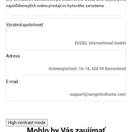
najobľúbenejších online predajcov bytového zariadenia.
Výrobná spoločnosť
:
EUZIEL International GmbH
Adresa
:
Grünenplatzstr. 16-18, 428 99 Remscheid
E-mail
:
support@songmicshome.com
High-contrast mode
Mohlo by Vás zaujímať