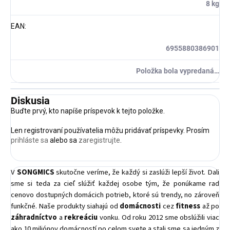
8 kg
EAN
:
6955880386901
Položka bola vypredaná…
Diskusia
Buďte prvý, kto napíše príspevok k tejto položke.
Len registrovaní používatelia môžu pridávať príspevky. Prosím
prihláste sa
alebo sa
zaregistrujte
.
V
SONGMICS
skutočne veríme, že každý si zaslúži lepší život. Dali
sme si teda za cieľ slúžiť každej osobe tým, že ponúkame rad
cenovo dostupných domácich potrieb, ktoré sú trendy, no zároveň
funkčné. Naše produkty siahajú od
domácnosti
cez
fitness
až po
záhradníctvo
a
rekreáciu
vonku. Od roku 2012 sme obslúžili viac
ako 10 miliónov domácností po celom svete a stali sme sa jedným z