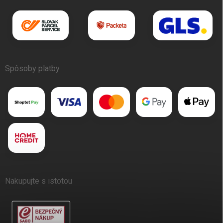
Spôsoby platby
Nakupujte s istotou