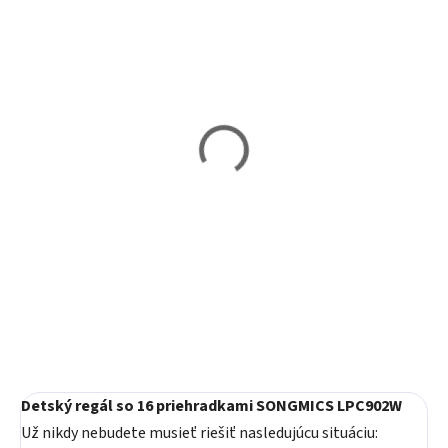
Skladom
Skladom
Regál na hračky
Regál na hračky
SONGMICS GKR04W
SONGMICS GKR33WT
99,20 €
47,20 €
Do košíka
Do košíka
Detský regál so 16 priehradkami SONGMICS LPC902W
Už nikdy nebudete musieť riešiť nasledujúcu situáciu: