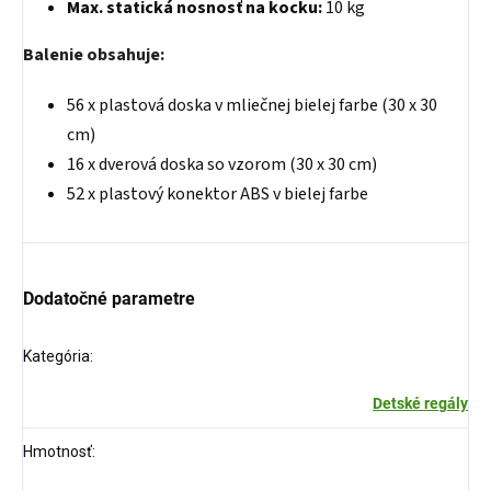
Max. statická nosnosť na kocku:
10 kg
Balenie obsahuje:
56 x plastová doska v mliečnej bielej farbe (30 x 30
cm)
16 x dverová doska so vzorom (30 x 30 cm)
52 x plastový konektor ABS v bielej farbe
Dodatočné parametre
Kategória
:
Detské regály
Hmotnosť
: