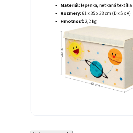
Materiál
:
lepenka, netkaná textília
Rozmery:
61 x 35 x 38 cm (D x Š x V)
Hmotnosť:
2,2 kg