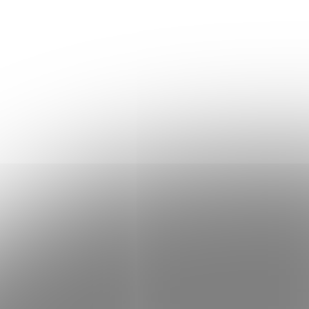
oblečenia
Úložné boxy 3 ks
SONGMICS RFB013G02
19,99 €
Skladom
Skladom
Do košíka