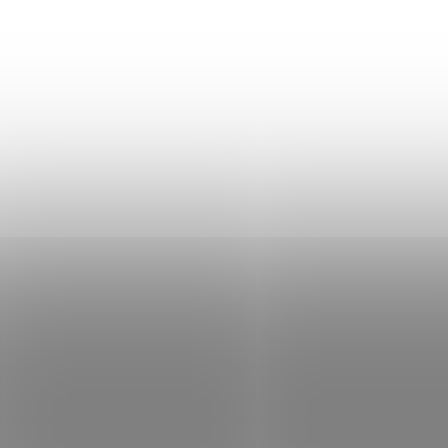
Regál na hračky SONGMICS
GKR04W
99,20 €
Skladom
Do košíka