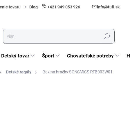
enie tovaru
Blog
+421 949 053 926
info@tufi.sk
Hľadať
Detský tovar
Šport
Chovateľské potreby
H
Detské regály
Box na hračky SONGMICS RFB003W01
nia
ZNAČKA:
SONGMICS
19,40 €
15,77 € bez DPH
Jednotková cena:
Vypredané