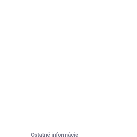
dané
Vypredané
Regál na hračky
01
SONGMICS GKR02W
56,40 €
Detail
Ostatné informácie