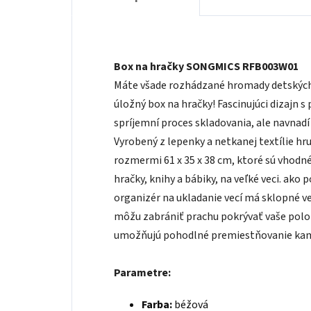
Box na hračky SONGMICS RFB003W01
Máte všade rozhádzané hromady detských 
úložný box na hračky! Fascinujúci dizajn 
spríjemní proces skladovania, ale navnadí a
Vyrobený z lepenky a netkanej textílie h
rozmermi 61 x 35 x 38 cm, ktoré sú vhodné
hračky, knihy a bábiky, na veľké veci. ako 
organizér na ukladanie vecí má sklopné ve
môžu zabrániť prachu pokrývať vaše polo
umožňujú pohodlné premiestňovanie kam
Parametre:
Farba:
béžová