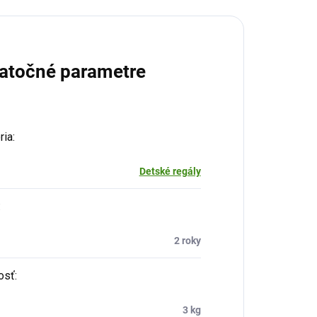
atočné parametre
ria
:
Detské regály
:
2 roky
osť
:
3 kg