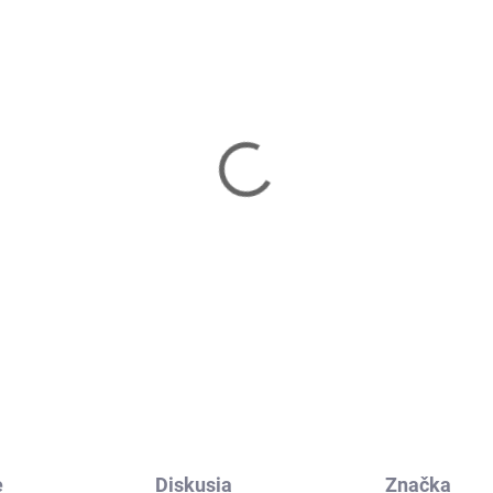
Vypredané
Vypre
gál na hračky
Regál na hračky
NGMICS GKRS04WT
SONGMICS GKR070W
60 €
87,90 €
Detail
Detail
e
Diskusia
Značka