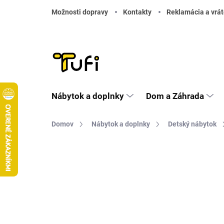
Prejsť na obsah
Možnosti dopravy
Kontakty
Reklamácia a vrát
Nábytok a doplnky
Dom a Záhrada
Domov
Nábytok a doplnky
Detský nábytok
Neohodnotené
Podrobnosti hodnote