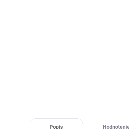
Vypredané
Regál na hračky
Re
SONGMICS GKR03W
SO
64,80 €
75,
Detail
Popis
Hodnoteni