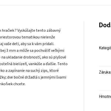
Dod
hračiek ? Vyskúšajte tento zábavný
s priestorovou tematikou nielenže
j vaše deti, aby sa k vám pridali.
Kategó
rubej 3 mm a môže sa pochváliť veľkými
 na ukladanie drobností, ako sú plyšové
posteľná bielizeň, vankúše a ďalšie. Tento
ko a zapínanie na suchý zips, ktoré
Záruka
žky; dve bočné držadlá s jemnými švami
koľvek chcete.
Hmotn