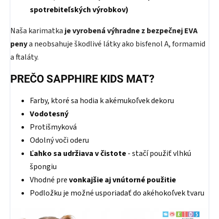
spotrebiteľských výrobkov)
Naša karimatka
je vyrobená výhradne z bezpečnej EVA
peny
a neobsahuje škodlivé látky ako bisfenol A, formamid
a ftaláty.
PREČO SAPPHIRE KIDS MAT?
Farby, ktoré sa hodia k akémukoľvek dekoru
Vodotesný
Protišmyková
Odolný voči oderu
Ľahko sa udržiava v čistote
- stačí použiť vlhkú
špongiu
Vhodné pre
vonkajšie aj vnútorné použitie
Podložku je možné usporiadať do akéhokoľvek tvaru