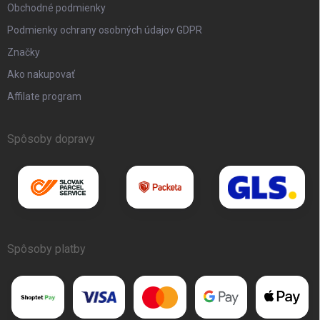
Obchodné podmienky
Podmienky ochrany osobných údajov GDPR
Značky
Ako nakupovať
Affilate program
Spôsoby dopravy
Spôsoby platby