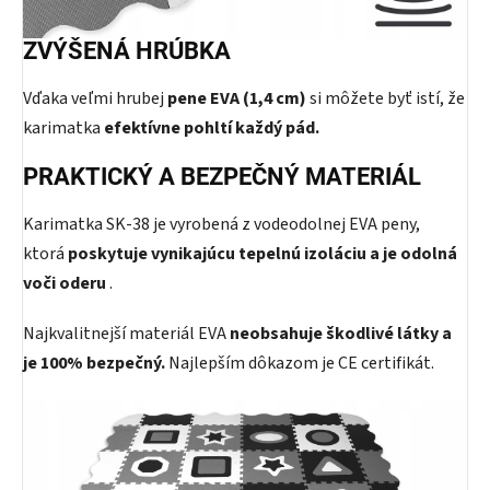
ZVÝŠENÁ HRÚBKA
Vďaka veľmi hrubej
pene EVA (1,4 cm)
si môžete byť istí, že
karimatka
efektívne pohltí každý pád.
PRAKTICKÝ A BEZPEČNÝ MATERIÁL
Karimatka SK-38 je vyrobená z vodeodolnej EVA peny,
ktorá
poskytuje vynikajúcu tepelnú izoláciu a je odolná
voči oderu
.
Najkvalitnejší materiál EVA
neobsahuje škodlivé látky a
je 100% bezpečný.
Najlepším dôkazom je CE certifikát.