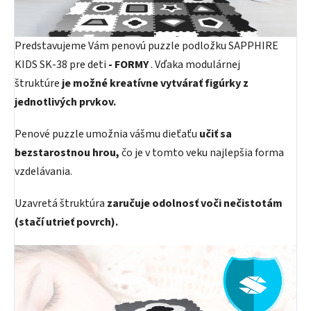
Predstavujeme Vám penovú puzzle podložku SAPPHIRE
KIDS SK-38 pre deti
- FORMY
. Vďaka modulárnej
štruktúre
je možné kreatívne vytvárať figúrky z
jednotlivých prvkov.
Penové puzzle umožnia vášmu dieťaťu
učiť sa
bezstarostnou hrou,
čo je v tomto veku najlepšia forma
vzdelávania.
Uzavretá štruktúra
zaručuje odolnosť voči nečistotám
(stačí utrieť povrch).