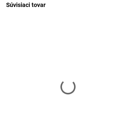
Súvisiaci tovar
Skladom
Skladom
Podložka puzzle
Podložka puzzle
IsoTrade P16135 -
IsoTrade P16134 - tvary
hudobné nástroje
27,99 €
22,20 €
Do košíka
Do košíka