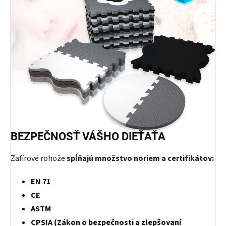
BEZPEČNOSŤ VÁŠHO DIEŤAŤA
Zafírové rohože
spĺňajú množstvo noriem a certifikátov:
EN 71
CE
ASTM
CPSIA (Zákon o bezpečnosti a zlepšovaní