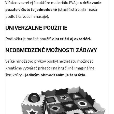
Vďaka uzavretej štruktúre materiálu EVA je
udržiavanie
puzzle v čistote
jednoduché
(stačí čistá voda - naša
podložka vodu nenasaje).
UNIVERZÁLNE POUŽITIE
Podložku je možné použiť
v interiéri aj exteriéri.
NEOBMEDZENÉ MOŽNOSTI ZÁBAVY
Veľké množstvo prvkov poskytne dieťaťu možnosť
kreatívne vytvárať priestor na hru či iné imaginárne
štruktúry –
jediným obmedzením je fantázia.