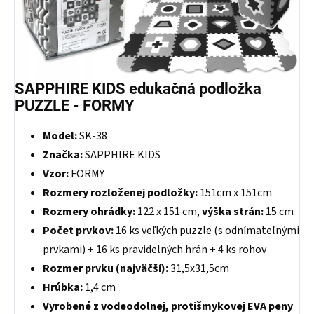
SAPPHIRE KIDS edukačná podložka
PUZZLE - FORMY
Model:
SK-38
Značka:
SAPPHIRE KIDS
Vzor:
FORMY
Rozmery rozloženej podložky:
151cm x 151cm
Rozmery ohrádky:
122 x 151 cm,
výška strán:
15 cm
Počet prvkov:
16 ks veľkých puzzle (s odnímateľnými
prvkami) + 16 ks pravidelných hrán + 4 ks rohov
Rozmer prvku (najväčší):
31,5x31,5cm
Hrúbka:
1,4 cm
Vyrobené z vodeodolnej, protišmykovej EVA peny