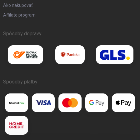
Ako nakupovať
Affilate program
Spôsoby dopravy
Spôsoby platby