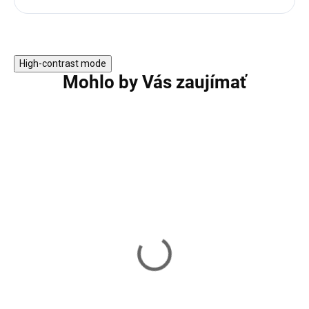
High-contrast mode
Mohlo by Vás zaujímať
Balančný bicykel BMW
Odrážadlo PettyT
Rastar
RAMIZ ZSP.Z7 - 