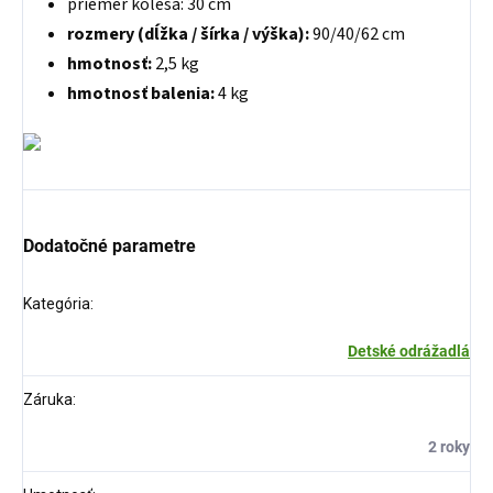
priemer kolesa: 30 cm
rozmery (dĺžka / šírka / výška):
90/40/62 cm
hmotnosť:
2,5 kg
hmotnosť balenia:
4 kg
Dodatočné parametre
Kategória
:
Detské odrážadlá
Záruka
:
2 roky