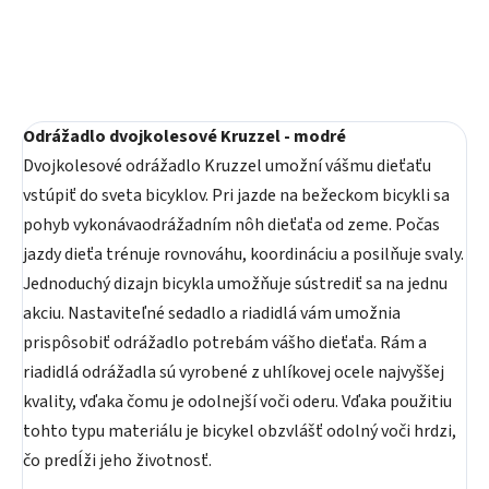
Odrážadlo dvojkolesové Kruzzel - modré
Dvojkolesové odrážadlo Kruzzel umožní vášmu dieťaťu
vstúpiť do sveta bicyklov. Pri jazde na bežeckom bicykli sa
pohyb vykonávaodrážadním nôh dieťaťa od zeme. Počas
jazdy dieťa trénuje rovnováhu, koordináciu a posilňuje svaly.
Jednoduchý dizajn bicykla umožňuje sústrediť sa na jednu
akciu. Nastaviteľné sedadlo a riadidlá vám umožnia
prispôsobiť odrážadlo potrebám vášho dieťaťa. Rám a
riadidlá odrážadla sú vyrobené z uhlíkovej ocele najvyššej
kvality, vďaka čomu je odolnejší voči oderu. Vďaka použitiu
tohto typu materiálu je bicykel obzvlášť odolný voči hrdzi,
čo predĺži jeho životnosť.