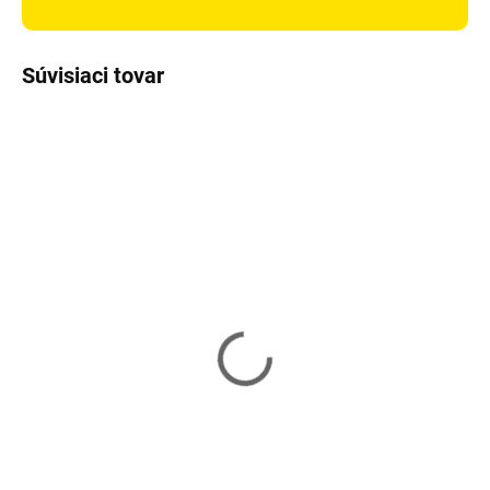
Súvisiaci tovar
Skladom
Vypredané
Odrážadlo Loopy
Odrážadlo dvojkolesové
Sapphire R110 - modré
Kruzzel - ružové
27,90 €
45,90 €
Do košíka
Detail