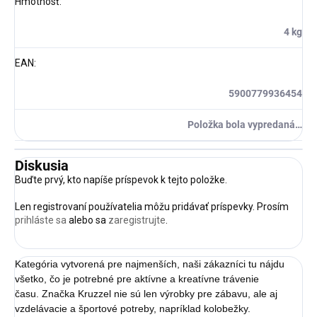
Hmotnosť
:
4 kg
EAN
:
5900779936454
Položka bola vypredaná…
Diskusia
Buďte prvý, kto napíše príspevok k tejto položke.
Len registrovaní používatelia môžu pridávať príspevky. Prosím
prihláste sa
alebo sa
zaregistrujte
.
Kategória vytvorená pre najmenších, naši zákazníci tu nájdu
všetko, čo je potrebné pre aktívne a kreatívne trávenie
času. Značka Kruzzel nie sú len výrobky pre zábavu, ale aj
vzdelávacie a športové potreby, napríklad kolobežky.