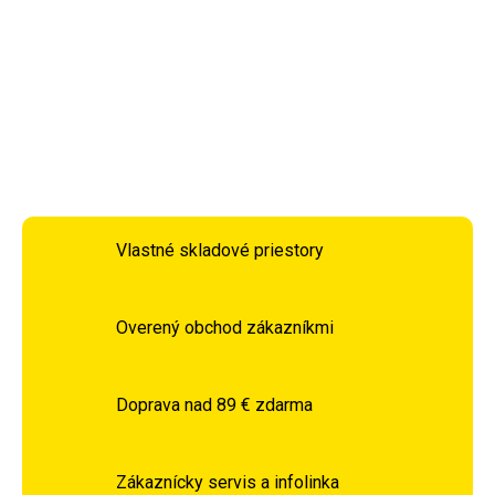
čo predĺži jeho životnosť.
DETAILNÉ INFORMÁCIE
OPÝTAŤ SA
STRÁŽIŤ
Vlastné skladové priestory
Overený obchod zákazníkmi
Doprava nad 89 € zdarma
Zákaznícky servis a infolinka