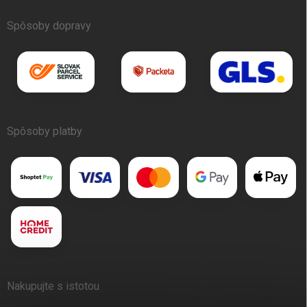
Spôsoby dopravy
Spôsoby platby
Nakupujte s istotou