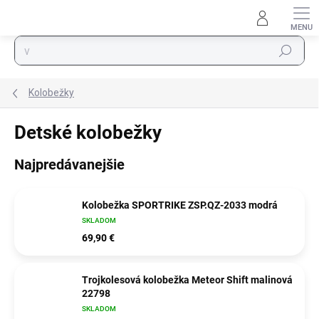
Prejsť na obsah
Hľadať
Kolobežky
Detské kolobežky
Najpredávanejšie
Kolobežka SPORTRIKE ZSP.QZ-2033 modrá
SKLADOM
69,90 €
Trojkolesová kolobežka Meteor Shift malinová
22798
SKLADOM