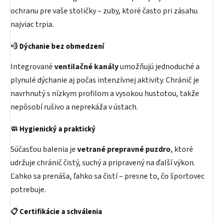
ochranu pre vaše stoličky – zuby, ktoré často pri zásahu
najviac trpia.
💨
Dýchanie bez obmedzení
Integrované
ventilačné kanály
umožňujú jednoduché a
plynulé dýchanie aj počas intenzívnej aktivity. Chránič je
navrhnutý s nízkym profilom a vysokou hustotou, takže
nepôsobí rušivo a neprekáža v ústach.
🧼
Hygienický a praktický
Súčasťou balenia je
vetrané prepravné puzdro
, ktoré
udržuje chránič čistý, suchý a pripravený na ďalší výkon.
Ľahko sa prenáša, ľahko sa čistí – presne to, čo športovec
potrebuje.
📋
Certifikácie a schválenia