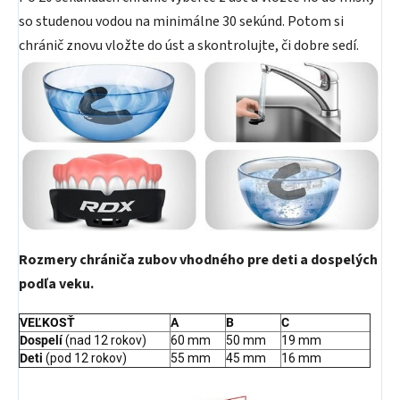
so studenou vodou na minimálne 30 sekúnd. Potom si
chránič znovu vložte do úst a skontrolujte, či dobre sedí.
Rozmery chrániča zubov vhodného pre deti a dospelých
podľa veku.
VEĽKOSŤ
A
B
C
Dospelí
(nad 12 rokov)
60 mm
50 mm
19 mm
Deti
(pod 12 rokov)
55 mm
45 mm
16 mm