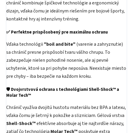
chránič kombinuje špičkové technológie a ergonomický
dizajn, vďaka čomu je ideálnym riešením pre bojové športy,
kontaktné hry aj intenzívny tréning.
✅
Perfektne prispôsobený pre maximálnu ochranu
Vďaka technológii
"boil and bite"
(varenie a zahryznutie)
sa chránič presne prispôsobí tvaru vášho chrupu. To
zabezpečuje nielen pohodlné nosenie, ale aj pevné
uchytenie, ktoré sa pri pohybe neposúva. Neexistuje miesto
pre chyby – iba bezpečie na každom kroku.
🛡️
Dvojvrstvová ochrana s technológiami Shell-Shock™ a
Molar Tech™
Chránič využíva dvojitú hustotu materiálu bez BPA a latexu,
vďaka čomu je šetrný k pokožke a slizniciam. Gélová vrstva
Shell-Shock™
efektívne absorbuje aj tie najtvrdšie nárazy,
zatiaľ čo technológia
Molar Tech™
poskytuje extra