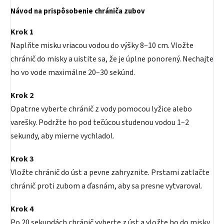
Návod na prispôsobenie chrániča zubov
Krok 1
Naplňte misku vriacou vodou do výšky 8–10 cm. Vložte
chránič do misky a uistite sa, že je úplne ponorený. Nechajte
ho vo vode maximálne 20–30 sekúnd.
Krok 2
Opatrne vyberte chránič z vody pomocou lyžice alebo
varešky. Podržte ho pod tečúcou studenou vodou 1–2
sekundy, aby mierne vychladol.
Krok 3
Vložte chránič do úst a pevne zahryznite. Prstami zatlačte
chránič proti zubom a ďasnám, aby sa presne vytvaroval.
Krok 4
Po 20 sekundách chránič vyberte z úst a vložte ho do misky