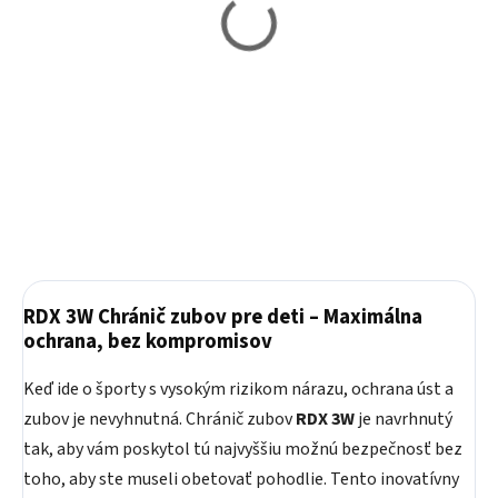
Vypredané
Vypredané
Chránič zubov RDX 3GN
Chránič zubov RDX 3GN
pre deti - šedý
pre deti - biely
21,90 €
21,90 €
Detail
Detail
RDX 3W Chránič zubov pre deti – Maximálna
ochrana, bez kompromisov
Keď ide o športy s vysokým rizikom nárazu, ochrana úst a
zubov je nevyhnutná. Chránič zubov
RDX 3W
je navrhnutý
tak, aby vám poskytol tú najvyššiu možnú bezpečnosť bez
toho, aby ste museli obetovať pohodlie. Tento inovatívny