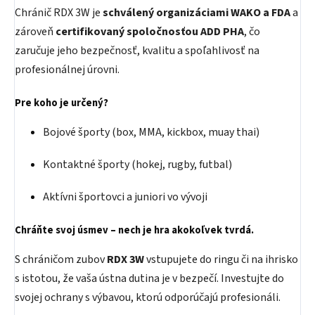
Chránič RDX 3W je
schválený organizáciami WAKO a FDA
a
zároveň
certifikovaný spoločnosťou ADD PHA
, čo
zaručuje jeho bezpečnosť, kvalitu a spoľahlivosť na
profesionálnej úrovni.
Pre koho je určený?
Bojové športy (box, MMA, kickbox, muay thai)
Kontaktné športy (hokej, rugby, futbal)
Aktívni športovci a juniori vo vývoji
Chráňte svoj úsmev – nech je hra akokoľvek tvrdá.
S chráničom zubov
RDX 3W
vstupujete do ringu či na ihrisko
s istotou, že vaša ústna dutina je v bezpečí. Investujte do
svojej ochrany s výbavou, ktorú odporúčajú profesionáli.