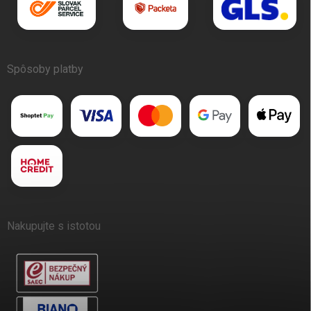
Spôsoby platby
Nakupujte s istotou