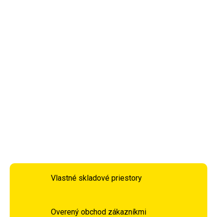
−
+
Pridať do košíka
Chránič využíva dvojitú hustotu materiálu bez BPA a latexu,
vďaka čomu je šetrný k pokožke a slizniciam. Gélová vrstva
Shell-Shock™
efektívne absorbuje aj tie najtvrdšie nárazy,
zatiaľ čo technológia
Molar Tech™
poskytuje extra ochranu
pre vaše stoličky – zuby, ktoré často pri zásahu najviac trpia.
DETAILNÉ INFORMÁCIE
OPÝTAŤ SA
STRÁŽIŤ
Vlastné skladové priestory
Overený obchod zákazníkmi