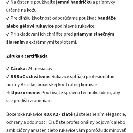
✔ Na čistenie používajte
jemnú handričku
a prípravky
určené na kožu.
✔ Pre dlhšiu životnosť odporúčame používať
bandáže
alebo gélové rukavice
pod hlavné rukavice.
✔ Pri skladovaní ich chráňte pred
priamym slnečným
žiarením
a extrémnymi teplotami.
Záruka a certifikácia
✔
Záruka:
24 mesiacov
✔
BBBoC schválenie:
Rukavice spĺňajú profesionálne
normy Britskej boxerskej kontrolnej komisie
⚠
Upozornenie:
Používajte správnu techniku úderu, aby
ste predišli zraneniam.
Boxerské rukavice
RDX A2 - zlaté
sú stelesnením elegancie,
ochrany a odolnosti. Či už ste profesionálny bojovník alebo
ambiciózny amatér, tieto rukavice vám pomôžu dominovať