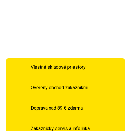
stabilizuje zápästie. Schválené BBBoC, ideálne pre
profesionálov aj amatérov.
DETAILNÉ INFORMÁCIE
OPÝTAŤ SA
STRÁŽIŤ
Vlastné skladové priestory
Overený obchod zákazníkmi
Doprava nad 89 € zdarma
Zákaznícky servis a infolinka