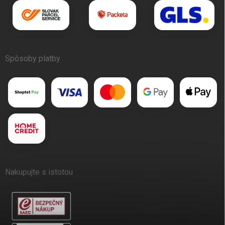
Spôsoby platby
Nakupujte s istotou