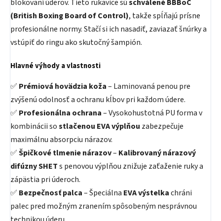
blokovaní úderov. Tieto rukavice sú
schválené BBBoC
(British Boxing Board of Control)
, takže spĺňajú prísne
profesionálne normy. Stačí si ich nasadiť, zaviazať šnúrky a
vstúpiť do ringu ako skutočný šampión.
Hlavné výhody a vlastnosti
✅
Prémiová hovädzia koža
– Laminovaná penou pre
zvýšenú odolnosť a ochranu kĺbov pri každom údere.
✅
Profesionálna ochrana
– Vysokohustotná PU forma v
kombinácii so
stlačenou EVA výplňou
zabezpečuje
maximálnu absorpciu nárazov.
✅
Špičkové tlmenie nárazov
–
Kalibrovaný nárazový
difúzny SHET
s penovou výplňou znižuje zaťaženie ruky a
zápästia pri úderoch.
✅
Bezpečnosť palca
– Špeciálna
EVA výstelka
chráni
palec pred možným zranením spôsobeným nesprávnou
technikou úderu.