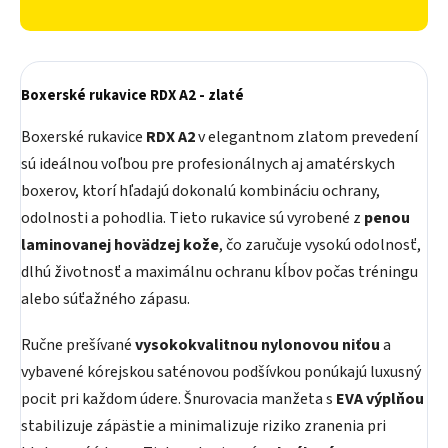
Boxerské rukavice RDX A2 - zlaté
Boxerské rukavice
RDX A2
v elegantnom zlatom prevedení
sú ideálnou voľbou pre profesionálnych aj amatérskych
boxerov, ktorí hľadajú dokonalú kombináciu ochrany,
odolnosti a pohodlia. Tieto rukavice sú vyrobené z
penou
laminovanej hovädzej kože
, čo zaručuje vysokú odolnosť,
dlhú životnosť a maximálnu ochranu kĺbov počas tréningu
alebo súťažného zápasu.
Ručne prešívané
vysokokvalitnou nylonovou niťou
a
vybavené kórejskou saténovou podšívkou ponúkajú luxusný
pocit pri každom údere. Šnurovacia manžeta s
EVA výplňou
stabilizuje zápästie a minimalizuje riziko zranenia pri