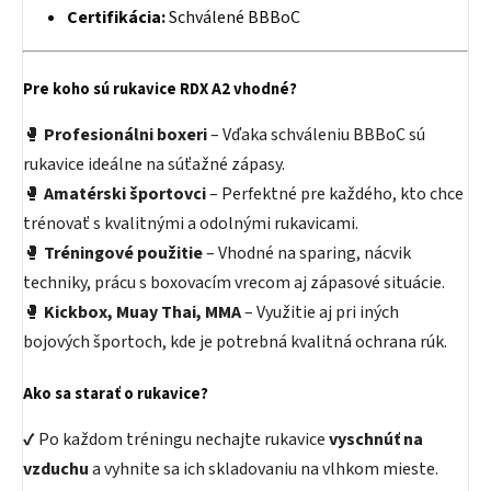
Certifikácia:
Schválené BBBoC
Pre koho sú rukavice RDX A2 vhodné?
🥊
Profesionálni boxeri
– Vďaka schváleniu BBBoC sú
rukavice ideálne na súťažné zápasy.
🥊
Amatérski športovci
– Perfektné pre každého, kto chce
trénovať s kvalitnými a odolnými rukavicami.
🥊
Tréningové použitie
– Vhodné na sparing, nácvik
techniky, prácu s boxovacím vrecom aj zápasové situácie.
🥊
Kickbox, Muay Thai, MMA
– Využitie aj pri iných
bojových športoch, kde je potrebná kvalitná ochrana rúk.
Ako sa starať o rukavice?
✔ Po každom tréningu nechajte rukavice
vyschnúť na
vzduchu
a vyhnite sa ich skladovaniu na vlhkom mieste.