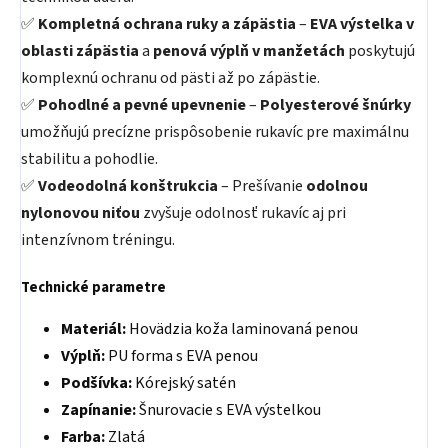
✅
Kompletná ochrana ruky a zápästia
–
EVA výstelka v
oblasti zápästia
a
penová výplň v manžetách
poskytujú
komplexnú ochranu od pästi až po zápästie.
✅
Pohodlné a pevné upevnenie
–
Polyesterové šnúrky
umožňujú precízne prispôsobenie rukavíc pre maximálnu
stabilitu a pohodlie.
✅
Vodeodolná konštrukcia
– Prešívanie
odolnou
nylonovou niťou
zvyšuje odolnosť rukavíc aj pri
intenzívnom tréningu.
Technické parametre
Materiál:
Hovädzia koža laminovaná penou
Výplň:
PU forma s EVA penou
Podšívka:
Kórejský satén
Zapínanie:
Šnurovacie s EVA výstelkou
Farba:
Zlatá