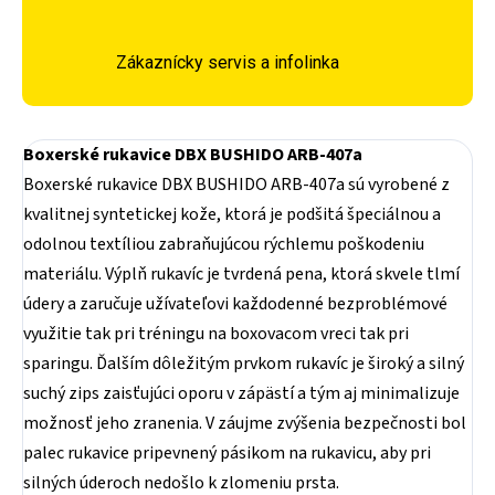
Zákaznícky servis a infolinka
Boxerské rukavice DBX BUSHIDO ARB-407a
Boxerské rukavice DBX BUSHIDO ARB-407a sú vyrobené z
kvalitnej syntetickej kože, ktorá je podšitá špeciálnou a
odolnou textíliou zabraňujúcou rýchlemu poškodeniu
materiálu. Výplň rukavíc je tvrdená pena, ktorá skvele tlmí
údery a zaručuje užívateľovi každodenné bezproblémové
využitie tak pri tréningu na boxovacom vreci tak pri
sparingu. Ďalším dôležitým prvkom rukavíc je široký a silný
suchý zips zaisťujúci oporu v zápästí a tým aj minimalizuje
možnosť jeho zranenia. V záujme zvýšenia bezpečnosti bol
palec rukavice pripevnený pásikom na rukavicu, aby pri
silných úderoch nedošlo k zlomeniu prsta.