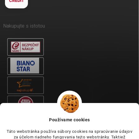
Nakupujte s istotou
Používame cookies
Táto webstránka používa súbory cookies na spracúvanie údajov
za účelom riadneho fungovania tejto webstránky. Taktiež