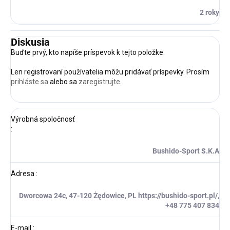
2 roky
Diskusia
Buďte prvý, kto napíše príspevok k tejto položke.
Len registrovaní používatelia môžu pridávať príspevky. Prosím
prihláste sa
alebo sa
zaregistrujte
.
Výrobná spoločnosť
:
Bushido-Sport S.K.A
Adresa
:
Dworcowa 24c, 47-120 Żędowice, PL https://bushido-sport.pl/,
+48 775 407 834
E-mail
: