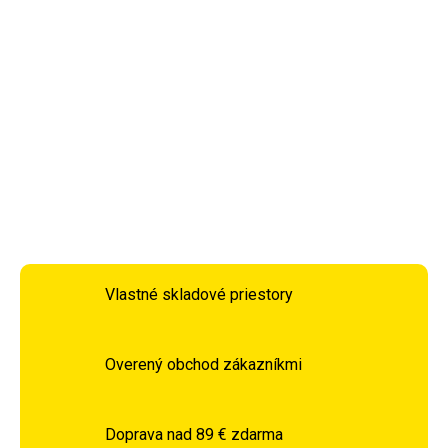
odolnou textíliou zabraňujúcou rýchlemu poškodeniu
materiálu. Výplň rukavíc je tvrdená pena, ktorá skvele tlmí
údery a zaručuje užívateľovi každodenné bezproblémové
využitie tak pri tréningu na boxovacom vreci tak pri
sparingu.
DETAILNÉ INFORMÁCIE
OPÝTAŤ SA
STRÁŽIŤ
Vlastné skladové priestory
Overený obchod zákazníkmi
Doprava nad 89 € zdarma