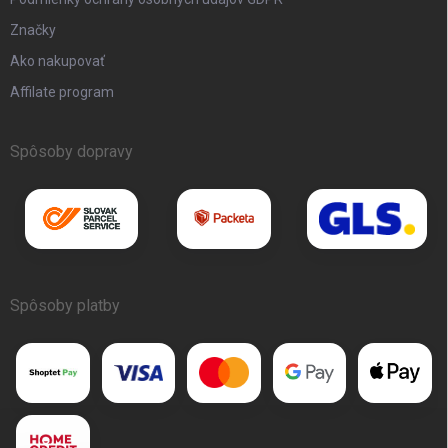
Značky
Ako nakupovať
Affilate program
Spôsoby dopravy
Spôsoby platby