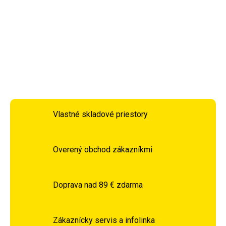
pien. Vďaka použitej náplni je štít ľahký a súčasne veľmi
trvanlivý a odolný voči poškodeniu.
DETAILNÉ INFORMÁCIE
OPÝTAŤ SA
STRÁŽIŤ
Vlastné skladové priestory
Overený obchod zákazníkmi
Doprava nad 89 € zdarma
Zákaznícky servis a infolinka