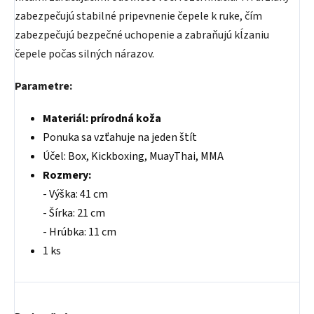
zabezpečujú stabilné pripevnenie čepele k ruke, čím
zabezpečujú bezpečné uchopenie a zabraňujú kĺzaniu
čepele počas silných nárazov.
Parametre:
Materiál: prírodná koža
Ponuka sa vzťahuje na jeden štít
Účel: Box, Kickboxing, MuayThai, MMA
Rozmery:
- Výška: 41 cm
- Šírka: 21 cm
- Hrúbka: 11 cm
1 ks