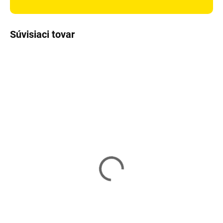
Súvisiaci tovar
Skladom
Skladom
Prehnutý
Thai štít BUSHIDO 55 x
štít BUSHIDO 62x35x12 cm
25 x 12 cm- biely
-biely
42,90 €
45,60 €
Do košíka