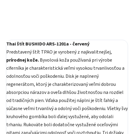
Do košíka
Thai štít BUSHIDO ARS-1201a - červený
Predstavený štít TPAO je vyrobený z najkvalitnejšej,
prírodnej kože.
Byvolová koža používaná pri výrobe
ciferníka je charakteristická veľmi vysokou trvanlivosťou a
odolnosťou voči poškodeniu. Disk je naplnený
regenerátom, ktorý je charakterizovaný veľmi dobrou
absorpciou nárazov a oveľa dlhšou životnosťou na rozdiel
od tradičných pien. Vďaka použitej náplni je štít ľahký a
súčasne veľmi trvanlivý a odolný voči poškodeniu. Všetky švy
kruhového gombíka boli ďalej vystužené, aby odolali
trhaniu. Rukoväte boli dodatočne vystužené oceľovými
nitami zaručujúcimi odolnosť voči roztrhnutiu. Tri držiaky