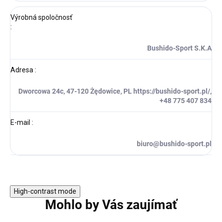
Výrobná spoločnosť
:
Bushido-Sport S.K.A
Adresa
:
Dworcowa 24c, 47-120 Żędowice, PL https://bushido-sport.pl/,
+48 775 407 834
E-mail
:
biuro@bushido-sport.pl
High-contrast mode
Mohlo by Vás zaujímať