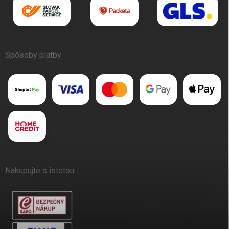
Spôsoby platby
Nakupujte s istotou