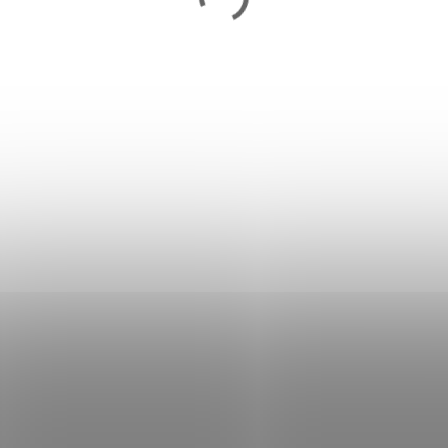
Chrániče holení a priehlavku DBX
BUSHIDO SP-20v2
12,90 €
Skladom
Detail