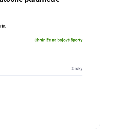
ria
:
Chrániče na bojové športy
:
2 roky