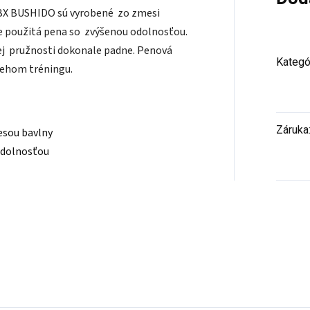
 DBX BUSHIDO sú vyrobené zo zmesi
je použitá pena so zvýšenou odolnosťou.
jej pružnosti dokonale padne. Penová
Kategó
behom tréningu.
Záruka
mesou bavlny
odolnosťou