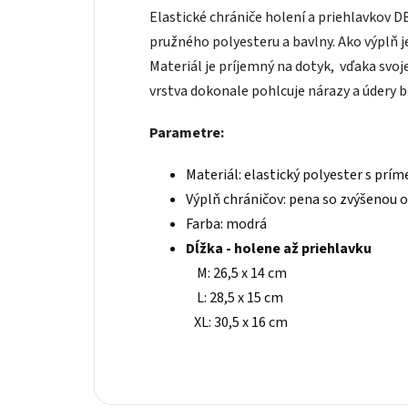
Elastické chrániče holení a priehlavkov
pružného polyesteru a bavlny. Ako výplň 
Materiál je príjemný na dotyk, vďaka svo
vrstva dokonale pohlcuje nárazy a údery 
Parametre:
Materiál: elastický polyester s prí
Výplň chráničov: pena so zvýšenou 
Farba: modrá
Dĺžka - holene až priehlavku
M: 26,5 x 14 cm
L: 28,5 x 15 cm
XL: 30,5 x 16 cm