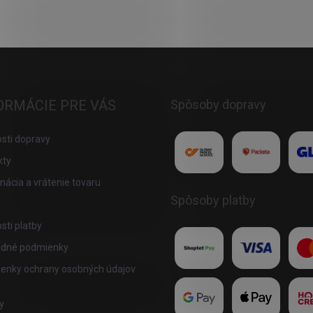
ORMÁCIE PRE VÁS
Spôsoby dopravy
sti dopravy
kty
ácia a vrátenie tovaru
Spôsoby platby
ti platby
dné podmienky
enky ochrany osobných údajov
y