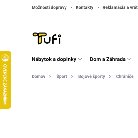
Prejsť na obsah
Možnosti dopravy
Kontakty
Reklamácia a vrát
Nábytok a doplnky
Dom a Záhrada
Domov
Šport
Bojové športy
Chrániče
Neohodnotené
Podrobnosti hodnote