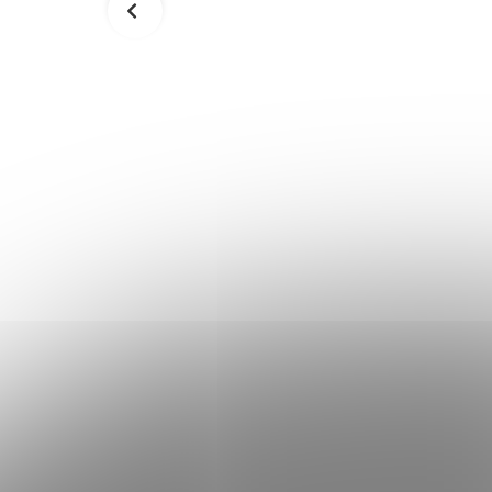
IDO SP-
Chrániče holení a priehlavku DBX
BUSHIDO SP-20
14,90 €
Skladom
Skladom
Detail