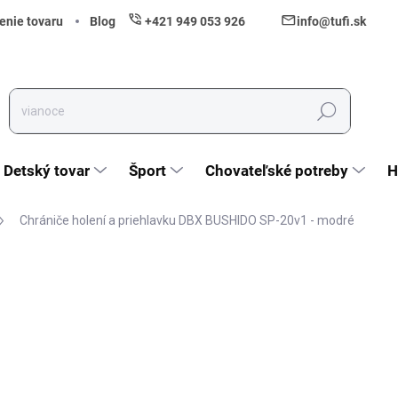
enie tovaru
Blog
+421 949 053 926
info@tufi.sk
Hľadať
Detský tovar
Šport
Chovateľské potreby
H
Chrániče holení a priehlavku DBX BUSHIDO SP-20v1 - modré
nia
ZNAČKA:
BUSHIDO SPORT
12,60 €
10,24 € bez DPH
Jednotková cena:
Zvoľte variant