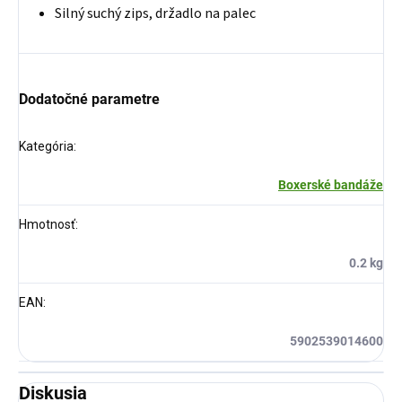
Silný suchý zips, držadlo na palec
Dodatočné parametre
Kategória
:
Boxerské bandáže
Hmotnosť
:
0.2 kg
EAN
:
5902539014600
Diskusia