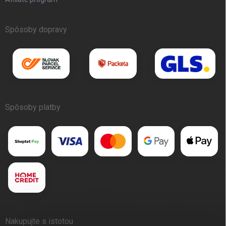
Spôsoby dopravy
Spôsoby platby
Nakupujte s istotou