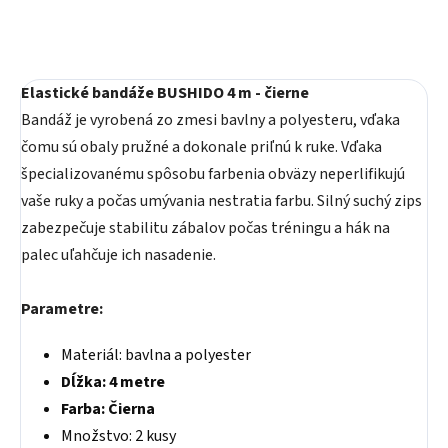
Elastické bandáže BUSHIDO 4 m - čierne
Bandáž je vyrobená zo zmesi bavlny a polyesteru, vďaka
čomu sú obaly pružné a dokonale priľnú k ruke. Vďaka
špecializovanému spôsobu farbenia obväzy neperlifikujú
vaše ruky a počas umývania nestratia farbu. Silný suchý zips
zabezpečuje stabilitu zábalov počas tréningu a hák na
palec uľahčuje ich nasadenie.
Parametre:
Materiál: bavlna a polyester
Dĺžka: 4 metre
Farba: Čierna
Množstvo: 2 kusy