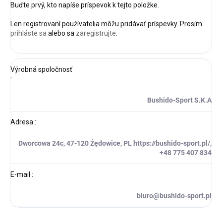
Buďte prvý, kto napíše príspevok k tejto položke.
Len registrovaní používatelia môžu pridávať príspevky. Prosím
prihláste sa
alebo sa
zaregistrujte
.
Výrobná spoločnosť
:
Bushido-Sport S.K.A
Adresa
:
Dworcowa 24c, 47-120 Żędowice, PL https://bushido-sport.pl/,
+48 775 407 834
E-mail
:
biuro@bushido-sport.pl