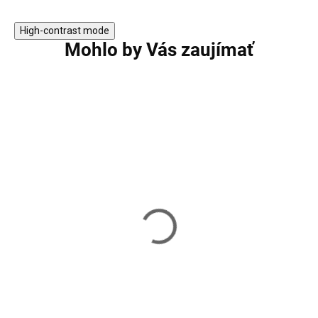
High-contrast mode
Mohlo by Vás zaujímať
Boxerské omotávky DBX
Boxerské omotáv
BUSHIDO PRO 100010 -
BUSHIDO PRO 10
modré
červené
9,60 €
9,60 €