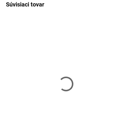
Súvisiaci tovar
Skladom
Skladom
Boxerské omotávky DBX
Boxerské omotávky DBX
BUSHIDO PRO 100010 -
BUSHIDO PRO 100010 -
červené
modré
9,60 €
9,60 €
Do košíka
Do košíka