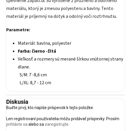
spevnenie zápästia. Sú vyrobené z pružného a odolného
materiálu, ktorý je zmesou polyesteru a bavlny. Tento
materiál je príjemný na dotyk a odolný voči roztrhnutiu.
Parametre:
Materiál: bavlna, polyester
Farba: čierno -žltá
Veľkosť a rozmery sú merané šírkou vnútornej strany
dlane.
S/M: 7 -8,6 cm
L/XL: 8,7 - 12 cm
Diskusia
Buďte prvý, kto napíše príspevok k tejto položke.
Len registrovaní používatelia môžu pridávať príspevky. Prosím
prihláste sa
alebo sa
zaregistrujte
.