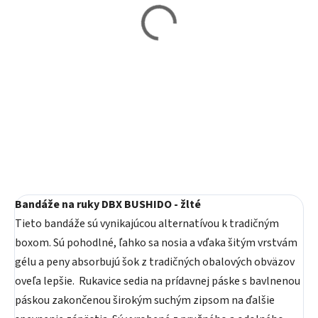
Skladom
Vypredané
Boxerské bandáže DBX
Boxerské bandáže DBX
BUSHIDO 100011 -
BUSHIDO 100011 -
červené
čierne
6,99 €
6,99 €
Do košíka
Detail
Bandáže na ruky DBX BUSHIDO - žlté
Tieto bandáže sú vynikajúcou alternatívou k tradičným
boxom. Sú pohodlné, ľahko sa nosia a vďaka šitým vrstvám
gélu a peny absorbujú šok z tradičných obalových obväzov
oveľa lepšie. Rukavice sedia na prídavnej páske s bavlnenou
páskou zakončenou širokým suchým zipsom na ďalšie