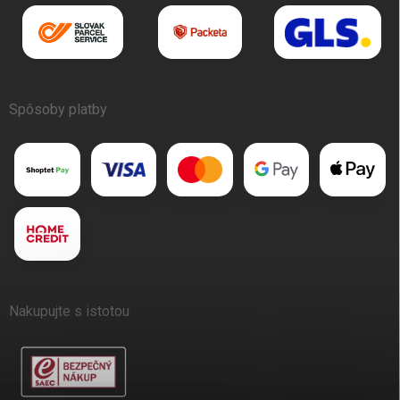
Spôsoby platby
Nakupujte s istotou