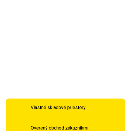
gélu a peny absorbujú šok z tradičných obalových obväzov
oveľa lepšie. Rukavice sedia na prídavnej páske s bavlnenou
páskou zakončenou širokým suchým zipsom na ďalšie
spevnenie zápästia. Sú vyrobené z pružného a odolného
materiálu, ktorý je zmesou polyesteru a bavlny. Tento
materiál je príjemný na dotyk a odolný voči roztrhnutiu.
DETAILNÉ INFORMÁCIE
OPÝTAŤ SA
STRÁŽIŤ
Vlastné skladové priestory
Overený obchod zákazníkmi