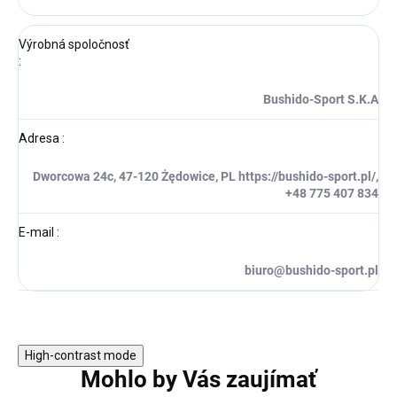
Výrobná spoločnosť
:
Bushido-Sport S.K.A
Adresa
:
Dworcowa 24c, 47-120 Żędowice, PL https://bushido-sport.pl/,
+48 775 407 834
E-mail
:
biuro@bushido-sport.pl
High-contrast mode
Mohlo by Vás zaujímať