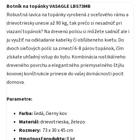
Botník na topánky VASAGLE LBS73MB
Robustná lavica na topánky vyrobená z oceľového rámu a
drievotriesky unesie až 90 kg, tak prečo si nesadnúť pri
viazaní topánok? Na drevenú policu si môžete sadnúť ale i
ju využiť na odkladanie kabelky či obľúbeneho kvetu. Do
dvoch sieťových políc sa zmestí 6-8 párov topánok, čím
získate uhľadný vstup do bytu. Kombinácia rustikálneho
dreveného povrchu a elegantného priemyselného štýlu
kovovej konštrukcie prinesie do vašej domácnosti pocit
domova.
Parametre:
Farba:
šedá, čierny kov
Materiál:
drievotrieska, železo
Rozmery:
73 x 30 x 45 cm
Hmotnosť produktu:
8 kg