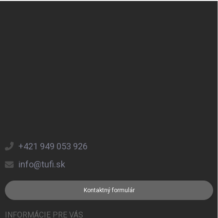
Zápätie
+421 949 053 926
info@tufi.sk
Kontaktný formulár
INFORMÁCIE PRE VÁS