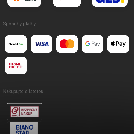
Spôsoby platby
Nakupujte s istotou