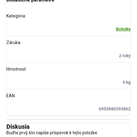
Kategória
:
Botníky
Záruka
:
2 roky
Hmotnosť
:
9 kg
EAN
:
6955880393862
Diskusia
Buďte prvý, kto napíše príspevok k tejto položke.