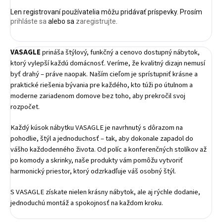
Len registrovaní používatelia môžu pridávať príspevky. Prosím
prihláste sa
alebo sa
zaregistrujte
.
VASAGLE
prináša štýlový, funkčný a cenovo dostupný nábytok,
ktorý vylepší každú domácnosť. Veríme, že kvalitný dizajn nemusí
byť drahý – práve naopak. Naším cieľom je sprístupniť krásne a
praktické riešenia bývania pre každého, kto túži po útulnom a
moderne zariadenom domove bez toho, aby prekročil svoj
rozpočet.
Každý kúsok nábytku VASAGLE je navrhnutý s dôrazom na
pohodlie, štýl a jednoduchosť – tak, aby dokonale zapadol do
vášho každodenného života. Od políc a konferenčných stolíkov až
po komody a skrinky, naše produkty vám pomôžu vytvoriť
harmonický priestor, ktorý odzrkadľuje váš osobný štýl.
S VASAGLE získate nielen krásny nábytok, ale aj rýchle dodanie,
jednoduchú montáž a spokojnosť na každom kroku.