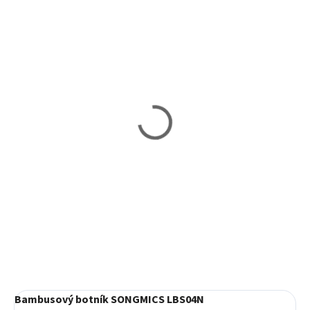
Vypredané
Skladom
Bambusový botník
Bambusový botník
SONGMICS LBS03H
SONGMICS LBS13W
37,20 €
34,99 €
Detail
Do košíka
Bambusový botník SONGMICS LBS04N