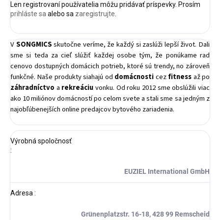
Len registrovaní používatelia môžu pridávať príspevky. Prosím
prihláste sa
alebo sa
zaregistrujte
.
V
SONGMICS
skutočne veríme, že každý si zaslúži lepší život. Dali
sme si teda za cieľ slúžiť každej osobe tým, že ponúkame rad
cenovo dostupných domácich potrieb, ktoré sú trendy, no zároveň
funkčné. Naše produkty siahajú od
domácnosti
cez
fitness
až po
záhradníctvo
a
rekreáciu
vonku. Od roku 2012 sme obslúžili viac
ako 10 miliónov domácností po celom svete a stali sme sa jedným z
najobľúbenejších online predajcov bytového zariadenia.
Výrobná spoločnosť
:
EUZIEL International GmbH
Adresa
:
Grünenplatzstr. 16-18, 428 99 Remscheid