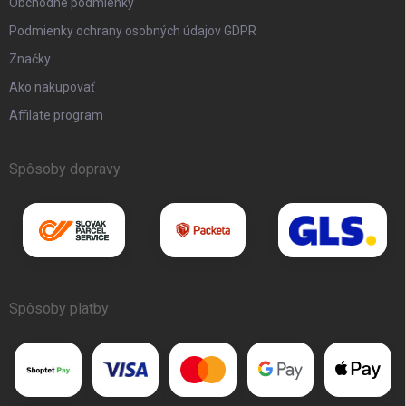
Obchodné podmienky
Podmienky ochrany osobných údajov GDPR
Značky
Ako nakupovať
Affilate program
Spôsoby dopravy
Spôsoby platby