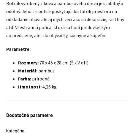
Botník vyrobený z kovu a bambusového dreva je stabilný a
odolný. Jeho tri police poskytujú dostatok priestoru na
odkladanie obuvi ale aj iných vecí ako sú dekorácie, rastliny
atď. Všestranná polica, ktorá sa hodí predovšetkým
do predsiene, ale i do obývačky, kuchyne a kúpeľne.
Parametre:
Rozmery:
70 x 45 x 28 cm (Š x V x H)
Materiál:
bambus
Farba:
prírodná
Hmotnosť:
4,26 kg
Dodatočné parametre
Kategória
: