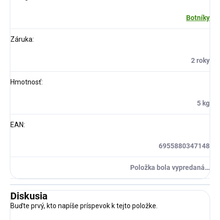
Botníky
Záruka
:
2 roky
Hmotnosť
:
5 kg
EAN
:
6955880347148
Položka bola vypredaná…
Diskusia
Buďte prvý, kto napíše príspevok k tejto položke.