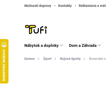
Prejsť na obsah
Možnosti dopravy
Kontakty
Reklamácia a vrát
Nábytok a doplnky
Dom a Záhrada
Domov
Šport
Bojové športy
Boxerské r
Neohodnotené
Podrobnosti hodnote
DOPRAVA ZADARMO