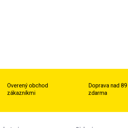
Dlhotrvajúci pár boxerských ru
komforte, zatiaľ čo porážajú 
tak, aby bola pravdepodobnosť
DETAILNÉ INFORMÁCIE
Overený obchod
Doprava nad 89
zákazníkmi
zdarma