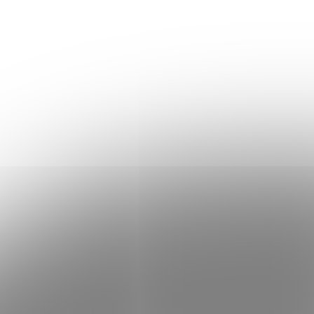
- čierne
Boxerské rukavice RDX A2 - zlaté
99,90 €
Skladom
Skladom
Do košíka