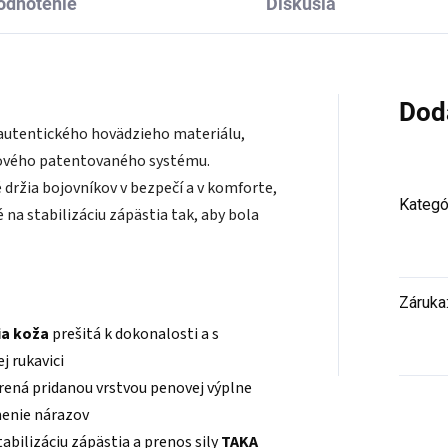
odnotenie
Diskusia
Dod
 autentického hovädzieho materiálu,
nového patentovaného systému.
 držia bojovníkov v bezpečí a v komforte,
Kategó
 na stabilizáciu zápästia tak, aby bola
Záruka
a koža
prešitá k dokonalosti a s
j rukavici
rená pridanou vrstvou penovej výplne
enie nárazov
bilizáciu zápästia a prenos sily
TAKA