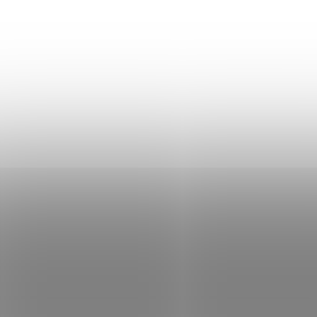
Boxerské rukavice RDX C3 - zlaté
139,90 €
Skladom
Do košíka