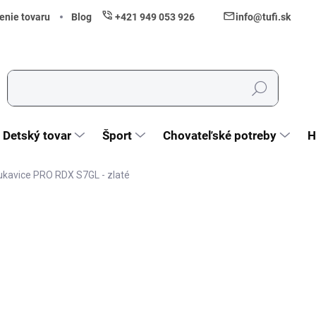
enie tovaru
Blog
+421 949 053 926
info@tufi.sk
Hľadať
Detský tovar
Šport
Chovateľské potreby
H
ukavice PRO RDX S7GL - zlaté
nia
ZNAČKA:
RDX
98,90 €
80,41 € bez DPH