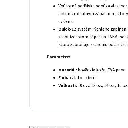
Vnútorná podšívka ponúka vlastnost
antimikrobiálnym zápachom, ktorý
cvičeniu
Quick-EZ
systém rýchleho zapínania
stabilizátorom zápästia TAKA, pos
ktorá zabraňuje zraneniu počas tré
Parametre:
Materiál:
hovädzia koža, EVA pena
Farba:
zlato - čierne
Veľkosti:
10 oz., 12 oz., 14 oz., 16 oz