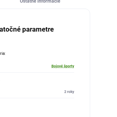
Ostatné informácie
atočné parametre
ria
:
Bojové športy
:
2 roky