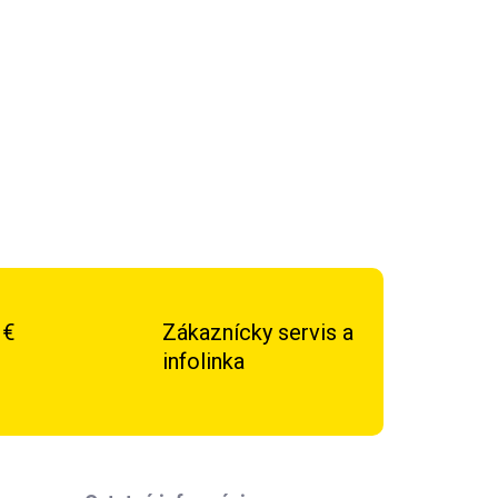
kavíc, ktoré držia bojovníkov v bezpečí a v
konkurenciu. Navrhnuté na stabilizáciu zápästia
 zranenia čo najnižšia.
OPÝTAŤ SA
STRÁŽIŤ
 €
Zákaznícky servis a
infolinka