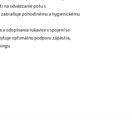
i na odvádzanie potu s
 zabraňuje pohodlnému a hygienickému
 a odopínania rukavice v spojení so
kytuje optimálnu podporu zápästia,
ningu
.