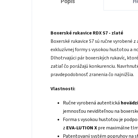
Popis
H
Boxerské rukavice RDX S7 - zlaté
Boxerské rukavice S7 sú ručne vyrobené z
exkluzívnej formy s vysokou hustotou a 
Dlhotrvajúci pár boxerských rukavíc, ktoré
zatiaľ čo porážajú konkurenciu. Navrhnuté
pravdepodobnosť zranenia čo najnižšia.
Vlastnosti:
Ručne vyrobená autentická
hovädzi
jemnosťou neviditeľnou na boxerske
Forma s vysokou hustotou je podpo
z
EVA-LUTION X
pre maximálne tlm
Patentovaný systém popruhov na sta