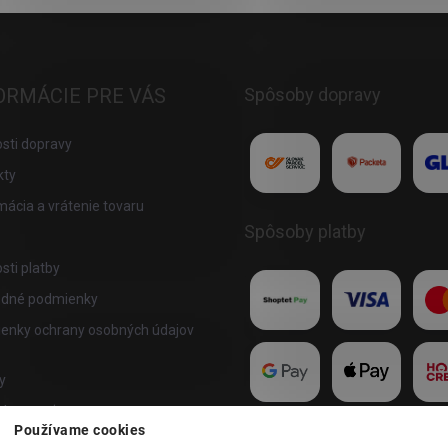
ORMÁCIE PRE VÁS
Spôsoby dopravy
sti dopravy
kty
ácia a vrátenie tovaru
Spôsoby platby
ti platby
dné podmienky
enky ochrany osobných údajov
y
akupovať
Používame cookies
te program