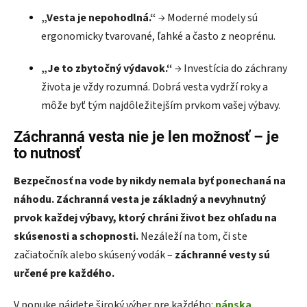
„Vesta je nepohodlná.“
→ Moderné modely sú
ergonomicky tvarované, ľahké a často z neoprénu.
„Je to zbytočný výdavok.“
→ Investícia do záchrany
života je vždy rozumná. Dobrá vesta vydrží roky a
môže byť tým najdôležitejším prvkom vašej výbavy.
Záchranná vesta nie je len možnosť – je
to nutnosť
Bezpečnosť na vode by nikdy nemala byť ponechaná na
náhodu. Záchranná vesta je základný a nevyhnutný
prvok každej výbavy, ktorý chráni život bez ohľadu na
skúsenosti a schopnosti.
Nezáleží na tom, či ste
začiatočník alebo skúsený vodák –
záchranné vesty sú
určené pre každého.
V ponuke nájdete široký výber pre každého:
pánska