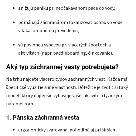
znižujú paniku pri neočakávanom páde do vody,
pomáhajú záchranárom lokalizovať osobu vo vode
vďaka farebnému prevedeniu,
sú povinnou výbavou pri viacerých športoch a
aktivitách (napr. paddleboarding, člnkovanie).
Aký typ záchrannej vesty potrebujete?
Na trhu nájdete viacero typov záchranných viest. Každá má
špecifické využitie a iné vlastnosti. Dôležité je zvoliť si taký
model, ktorý najlepšie vyhovuje vašej aktivite a fyzickým
parametrom.
1. Pánska záchranná vesta
ergonomicky tvarovaná, pohodlná aj pri širších