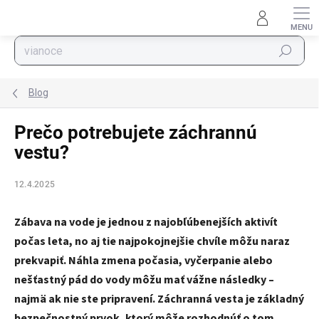
Prejsť na obsah
Hľadať
Blog
Prečo potrebujete záchrannú
vestu?
12.4.2025
Zábava na vode je jednou z najobľúbenejších aktivít
počas leta, no aj tie najpokojnejšie chvíle môžu naraz
prekvapiť. Náhla zmena počasia, vyčerpanie alebo
nešťastný pád do vody môžu mať vážne následky –
najmä ak nie ste pripravení. Záchranná vesta je základný
bezpečnostný prvok, ktorý môže rozhodnúť o tom