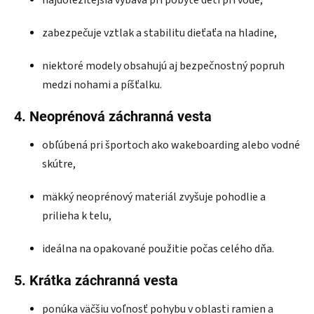
najdôležitejšia výbava pri pobyte detí pri vode,
zabezpečuje vztlak a stabilitu dieťaťa na hladine,
niektoré modely obsahujú aj bezpečnostný popruh
medzi nohami a píšťalku.
4. Neoprénová záchranná vesta
obľúbená pri športoch ako wakeboarding alebo vodné
skútre,
mäkký neoprénový materiál zvyšuje pohodlie a
prilieha k telu,
ideálna na opakované použitie počas celého dňa.
5. Krátka záchranná vesta
ponúka väčšiu voľnosť pohybu v oblasti ramien a