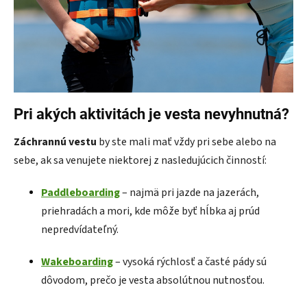
Pri akých aktivitách je vesta nevyhnutná?
Záchrannú vestu
by ste mali mať vždy pri sebe alebo na
sebe, ak sa venujete niektorej z nasledujúcich činností:
Paddleboarding
– najmä pri jazde na jazerách,
priehradách a mori, kde môže byť hĺbka aj prúd
nepredvídateľný.
Wakeboarding
– vysoká rýchlosť a časté pády sú
dôvodom, prečo je vesta absolútnou nutnosťou.