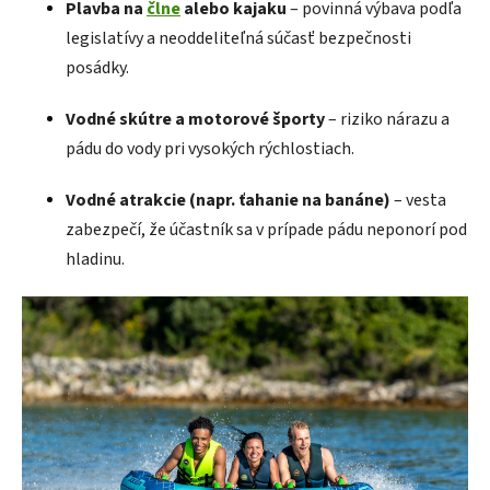
Plavba na
člne
alebo kajaku
– povinná výbava podľa
legislatívy a neoddeliteľná súčasť bezpečnosti
posádky.
Vodné skútre a motorové športy
– riziko nárazu a
pádu do vody pri vysokých rýchlostiach.
Vodné atrakcie (napr. ťahanie na banáne)
– vesta
zabezpečí, že účastník sa v prípade pádu neponorí pod
hladinu.