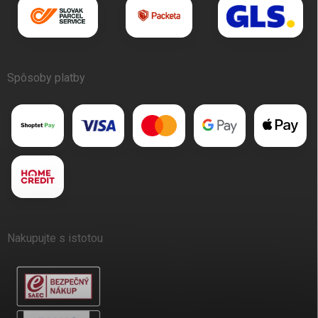
Spôsoby platby
Nakupujte s istotou