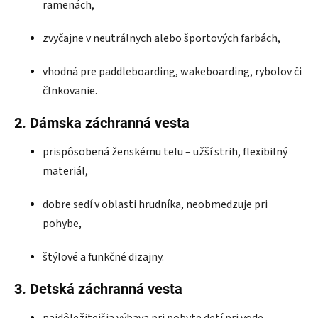
ramenách,
zvyčajne v neutrálnych alebo športových farbách,
vhodná pre paddleboarding, wakeboarding, rybolov či
člnkovanie.
2. Dámska záchranná vesta
prispôsobená ženskému telu – užší strih, flexibilný
materiál,
dobre sedí v oblasti hrudníka, neobmedzuje pri
pohybe,
štýlové a funkčné dizajny.
3. Detská záchranná vesta