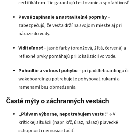
certifikátom. Tie garantujú testovanie a spoľahlivosť.
Pevné zapínanie a nastaviteľné popruhy
–
zabezpečujú, že vesta drží na svojom mieste aj pri
náraze do vody.
Viditeľnosť
– jasné farby (oranžová, žltá, červená) a
reflexné prvky pomáhajú pri lokalizácii vo vode.
Pohodlie a voľnosť pohybu
– pri paddleboardingu či
wakeboardingu potrebujete pohybovať rukami a
ramenami bez obmedzenia.
Časté mýty o záchranných vestách
„Plávam výborne, nepotrebujem vestu.“
→ V
kritickej situácii (napr. kŕč, úraz, náraz) plavecké
schopnosti nemusia stačiť.