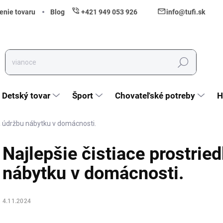
enie tovaru
Blog
+421 949 053 926
info@tufi.sk
Hľadať
Detský tovar
Šport
Chovateľské potreby
H
na údržbu nábytku v domácnosti.
Najlepšie čistiace prostrie
nábytku v domácnosti.
4.11.2024