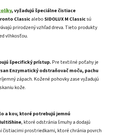
olíky
, vyžadujú špeciálne čistiace
ronto Classic
alebo
SIDOLUX M Classic
sú
ávajú prirodzený vzhľad dreva. Tieto produkty
ed vlhkosťou.
jú špecifický prístup.
Pre textilné poťahy je
san Enzymatický odstraňovač moču, pachu
príjemný zápach. Kožené pohovky zase vyžadujú
askaniu kože.
o a kov, ktoré potrebujú jemnú
ultiShine
, ktoré odstránia šmuhy a dodajú
i čistiacimi prostriedkami, ktoré chránia povrch