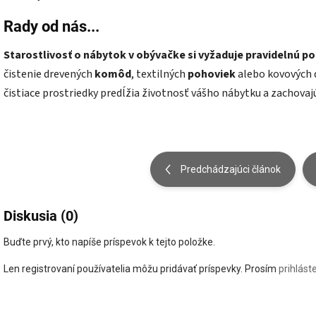
Rady od nás...
Starostlivosť o nábytok v obývačke si vyžaduje pravidelnú p
čistenie drevených
komôd
, textilných
pohoviek
alebo kovových 
čistiace prostriedky predĺžia životnosť vášho nábytku a zachovajú
Predchádzajúci článok
Diskusia (0)
Buďte prvý, kto napíše príspevok k tejto položke.
Len registrovaní používatelia môžu pridávať príspevky. Prosím
prihlást