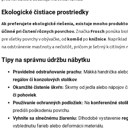
Ekologické čistiace prostriedky
Ak preferujete ekologické riešenia, existuje mnoho produkto
účinné pri čistení rôznych povrchov.
Značka
Frosch
ponúka biol
pre všetky povrchy v obývačke, od
komôd
po
knižnice
. Napríklad
na odstránenie mastnoty a nečistôt, pričom je šetrný k citlivým
Tipy na správnu údržbu nábytku
Pravidelné odstraňovanie prachu:
Mäkká handrička alebo
regálov či konzolových stolíkov
.
Okamžité čistenie škvŕn:
Škvrny od jedla alebo nápojov či
či pohoviek
.
Používanie ochranných podložiek:
Na
konferenčné stolí
predišli poškodeniu povrchu.
Vyhnite sa slnečnému žiareniu:
Dlhodobé vystavenie
reg
vyblednutiu farieb alebo deformácii materiálu.