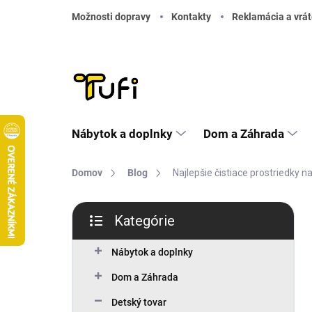
Prejsť na obsah
Možnosti dopravy
Kontakty
Reklamácia a vrát
Nábytok a doplnky
Dom a Záhrada
Domov
Blog
Najlepšie čistiace prostriedky 
Bočný panel
Kategórie
Preskočiť kategórie
Nábytok a doplnky
Dom a Záhrada
Detský tovar