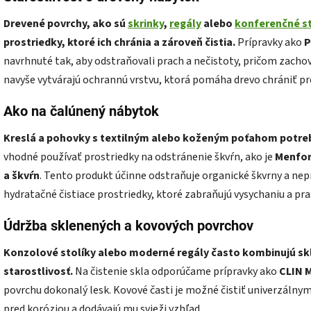
Drevené povrchy, ako sú
skrinky
,
regály
alebo
konferenčné st
prostriedky, ktoré ich chránia a zároveň čistia.
Prípravky ako
P
navrhnuté tak, aby odstraňovali prach a nečistoty, pričom zachov
navyše vytvárajú ochrannú vrstvu, ktorá pomáha drevo chrániť pr
Ako na čalúnený nábytok
Kreslá a pohovky s textilným alebo koženým poťahom potrebu
vhodné používať prostriedky na odstránenie škvŕn, ako je
Menfor
a škvŕn
. Tento produkt účinne odstraňuje organické škvrny a ne
hydratačné čistiace prostriedky, ktoré zabraňujú vysychaniu a pr
Údržba sklenených a kovových povrchov
Konzolové stolíky alebo moderné regály často kombinujú skl
starostlivosť.
Na čistenie skla odporúčame prípravky ako
CLIN M
povrchu dokonalý lesk. Kovové časti je možné čistiť univerzálnym
pred koróziou a dodávajú mu svieži vzhľad.