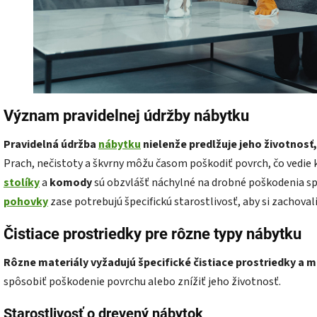
Význam pravidelnej údržby nábytku
Pravidelná údržba
nábytku
nielenže predlžuje jeho životnosť,
Prach, nečistoty a škvrny môžu časom poškodiť povrch, čo vedie 
stolíky
a
komody
sú obzvlášť náchylné na drobné poškodenia 
pohovky
zase potrebujú špecifickú starostlivosť, aby si zachoval
Čistiace prostriedky pre rôzne typy nábytku
Rôzne materiály vyžadujú špecifické čistiace prostriedky a 
spôsobiť poškodenie povrchu alebo znížiť jeho životnosť.
Starostlivosť o drevený nábytok