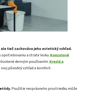
 ale tiež zachováva jeho estetický vzhľad.
k opotrebovaniu a strate lesku.
Konzolové
spôsobené denným používaním.
Kreslá a
i svoj pôvodný vzhľad a komfort.
metódy.
Použitie nesprávneho prostriedku môže