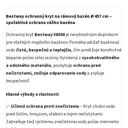
Bestway ochranný kryt na rámový bazén Ø 457 cm –
spoľahlivá ochrana vášho bazéna
Ochranný kryt
Bestway 58038
je nevyhnutným doplnkom
pre všetkých majiteľov bazénov. Pomáha udržať bazénovú
vodu
čistú, bezpečnú a teplejšiu
, čím predlžuje komfortné
kúpanie počas celej sezóny. Vyrobený z
vysokokvalitného
a odolného materiálu
, poskytuje
ochranu pred
nečistotami, znižuje odparovanie vody
a zvyšuje
bezpečnosť.
Hlavné výhody a vlastnosti:
✅
Účinná ochrana proti znečisteniu
– Kryt chráni vodu
pred lístím, hmyzom, vtákmi a inými nečistotami.
Zabraňuje tiež rýchlemu znečisteniu vody počas mierneho