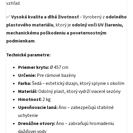
vzhľad.
✅
Vysoká kvalita a dlhá životnosť
– Vyrobený z
odolného
plastového materiálu
, ktorý je
odolný voči UV žiareniu,
mechanickému poškodeniu a poveternostným
podmienkam
.
Technické parametre:
Priemer krytu:
Ø 457 cm
Určenie:
Pre rámové bazény
Farba:
Šedá – estetický dizajn, ktorý splynie s okolím
Materiál:
Odolný plast, ktorý vydrží viaceré sezóny
Hmotnosť:
2 kg
Upevňovacie laná:
Áno – zabezpečujú stabilné
uchytenie
Drenážne otvory:
Áno – zabraňujú hromadeniu
dažďovej vody