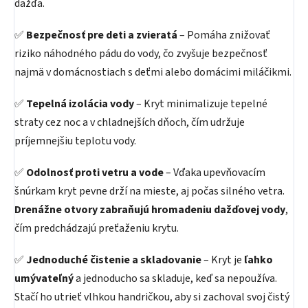
dažďa.
✅
Bezpečnosť pre deti a zvieratá
– Pomáha znižovať
riziko náhodného pádu do vody, čo zvyšuje bezpečnosť
najmä v domácnostiach s deťmi alebo domácimi miláčikmi.
✅
Tepelná izolácia vody
– Kryt minimalizuje tepelné
straty cez noc a v chladnejších dňoch, čím udržuje
príjemnejšiu teplotu vody.
✅
Odolnosť proti vetru a vode
– Vďaka upevňovacím
šnúrkam kryt pevne drží na mieste, aj počas silného vetra.
Drenážne otvory zabraňujú hromadeniu dažďovej vody
,
čím predchádzajú preťaženiu krytu.
✅
Jednoduché čistenie a skladovanie
– Kryt je
ľahko
umývateľný
a jednoducho sa skladuje, keď sa nepoužíva.
Stačí ho utrieť vlhkou handričkou, aby si zachoval svoj čistý