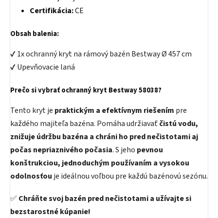
Certifikácia:
CE
Obsah balenia:
✔ 1x ochranný kryt na rámový bazén Bestway Ø 457 cm
✔ Upevňovacie laná
Prečo si vybrať ochranný kryt Bestway 58038?
Tento kryt je
praktickým a efektívnym riešením
pre
každého majiteľa bazéna. Pomáha udržiavať
čistú vodu,
znižuje údržbu bazéna a chráni ho pred nečistotami aj
počas nepriaznivého počasia
. S jeho
pevnou
konštrukciou, jednoduchým používaním a vysokou
odolnosťou
je ideálnou voľbou pre každú bazénovú sezónu.
✅
Chráňte svoj bazén pred nečistotami a užívajte si
bezstarostné kúpanie!