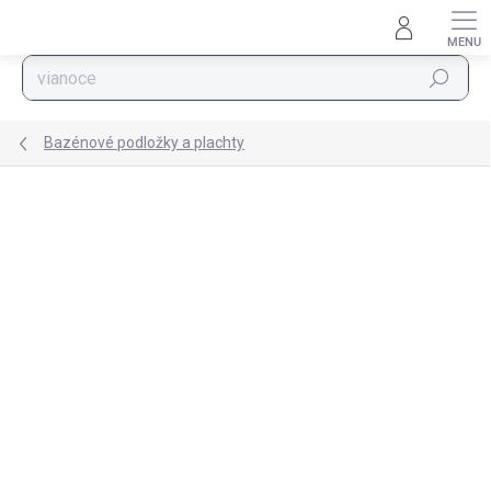
Prejsť na obsah
Hľadať
Bazénové podložky a plachty
Podrobnosti hodnotenia
Neohodnotené
ZNAČKA:
BESTWAY