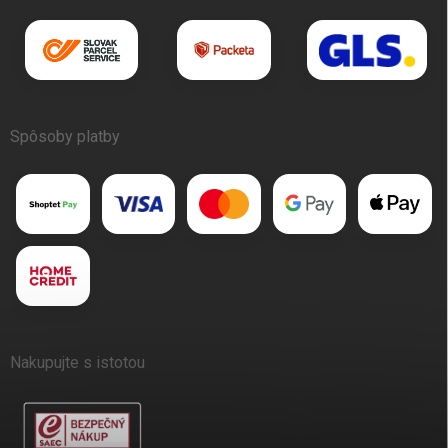
Spôsoby platby
Nakupujte s istotou