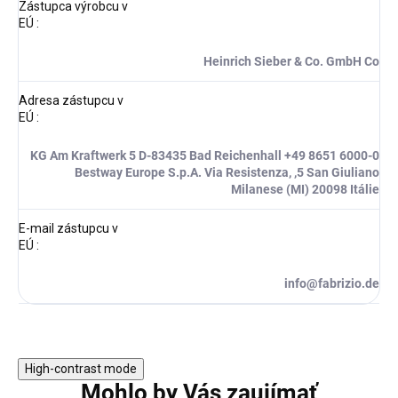
Zástupca výrobcu v
EÚ
:
Heinrich Sieber & Co. GmbH Co
Adresa zástupcu v
EÚ
:
KG Am Kraftwerk 5 D-83435 Bad Reichenhall +49 8651 6000-0
Bestway Europe S.p.A. Via Resistenza, ,5 San Giuliano
Milanese (MI) 20098 Itálie
E-mail zástupcu v
EÚ
:
info@fabrizio.de
High-contrast mode
Mohlo by Vás zaujímať